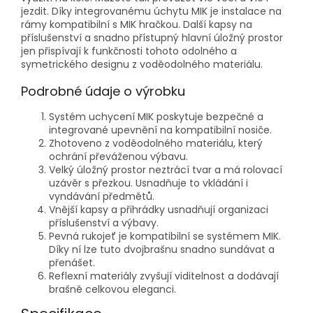
jezdit. Díky integrovanému úchytu MIK je instalace na
rámy kompatibilní s MIK hračkou. Další kapsy na
příslušenství a snadno přístupný hlavní úložný prostor
jen přispívají k funkčnosti tohoto odolného a
symetrického designu z voděodolného materiálu.
Podrobné údaje o výrobku
Systém uchycení MIK poskytuje bezpečné a
integrované upevnění na kompatibilní nosiče.
Zhotoveno z voděodolného materiálu, který
ochrání převáženou výbavu.
Velký úložný prostor neztrácí tvar a má rolovací
uzávěr s přezkou. Usnadňuje to vkládání i
vyndávání předmětů.
Vnější kapsy a přihrádky usnadňují organizaci
příslušenství a výbavy.
Pevná rukojeť je kompatibilní se systémem MIK.
Díky ní lze tuto dvojbrašnu snadno sundávat a
přenášet.
Reflexní materiály zvyšují viditelnost a dodávají
brašně celkovou eleganci.