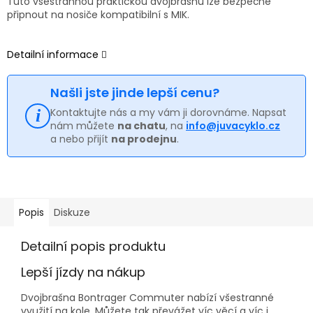
Tuto všestrannou praktickou dvojbrašnu lze bezpečně
připnout na nosiče kompatibilní s MIK.
Detailní informace
Našli jste jinde lepší cenu?
Kontaktujte nás a my vám ji dorovnáme. Napsat
nám můžete
na chatu
, na
info@juvacyklo.cz
a nebo přijít
na prodejnu
.
Popis
Diskuze
Detailní popis produktu
Lepší jízdy na nákup
Dvojbrašna Bontrager Commuter nabízí všestranné
využití na kole. Můžete tak převážet víc věcí a víc i