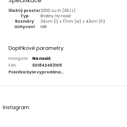
Specifikace
Úložný prostor
2200 cu in (36,1 L)
Typ
Brašny na nosič
Rozměry
34cm (l) x 17cm (w) x 43cm (h)
Uchycení
MIK
Doplňkové parametry
Kategorie
:
Na nosič
EAN
:
601842463109
Položka byla vyprodána…
Z
á
p
a
Instagram
t
í