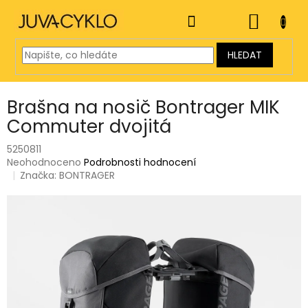
Přejít
na
NÁKUP
obsah
KOŠÍK
HLEDAT
Brašna na nosič Bontrager MIK
Commuter dvojitá
5250811
Průměrné
Neohodnoceno
Podrobnosti hodnocení
hodnocení
Značka:
BONTRAGER
produktu
je
0,0
z
5
hvězdiček.