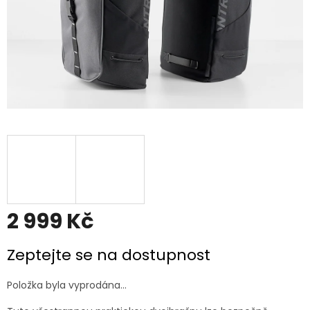
2 999 Kč
Měrná
Zeptejte se na dostupnost
cena:
Položka byla vyprodána…