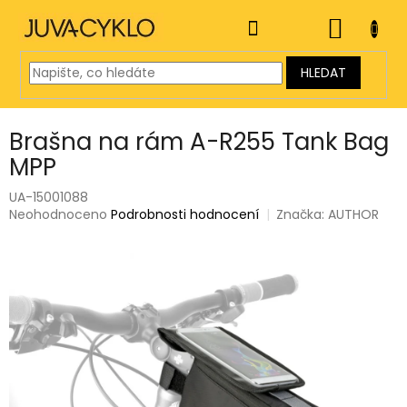
Přejít
na
NÁKUP
obsah
KOŠÍK
HLEDAT
Brašna na rám A-R255 Tank Bag
MPP
UA-15001088
Průměrné
Neohodnoceno
Podrobnosti hodnocení
Značka:
AUTHOR
hodnocení
produktu
je
0,0
z
5
hvězdiček.