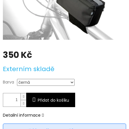
350 Kč
Měrná
Externím skladě
cena:
Barva
Přidat do košíku
Detailní informace