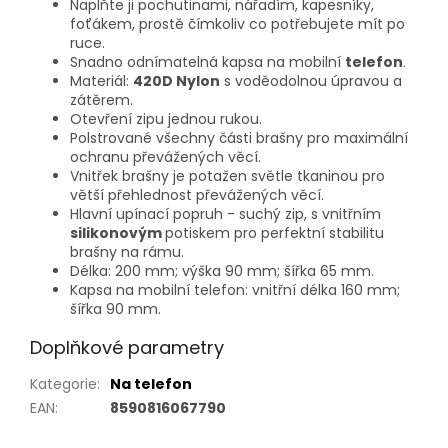
Naplňte ji pochutinami, nářadím, kapesníky,
foťákem, prostě čímkoliv co potřebujete mít po
ruce.
Snadno odnímatelná kapsa na mobilní
telefon
.
Materiál:
420D Nylon
s voděodolnou úpravou a
zátěrem.
Otevření zipu jednou rukou.
Polstrované všechny části brašny pro maximální
ochranu převážených věcí.
Vnitřek brašny je potažen světle tkaninou pro
větší přehlednost převážených věcí.
Hlavní upínací popruh - suchý zip, s vnitřním
silikonovým
potiskem pro perfektní stabilitu
brašny na rámu.
Délka: 200 mm; výška 90 mm; šířka 65 mm.
Kapsa na mobilní telefon: vnitřní délka 160 mm;
šířka 90 mm.
Doplňkové parametry
Kategorie
:
Na telefon
EAN
:
8590816067790