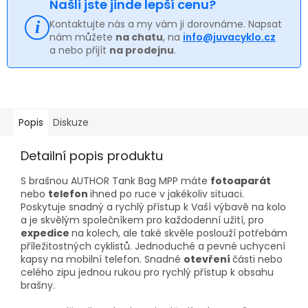
Našli jste jinde lepší cenu?
Kontaktujte nás a my vám ji dorovnáme. Napsat
nám můžete
na chatu
, na
info@juvacyklo.cz
a nebo přijít
na prodejnu
.
Popis
Diskuze
Detailní popis produktu
S brašnou AUTHOR Tank Bag MPP máte
fotoaparát
nebo
telefon
ihned po ruce v jakékoliv situaci.
Poskytuje snadný a rychlý přístup k Vaší výbavě na kolo
a je skvělým společníkem pro každodenní užití, pro
expedice
na kolech, ale také skvěle poslouží potřebám
příležitostných cyklistů. Jednoduché a pevné uchycení
kapsy na mobilní telefon. Snadné
otevření
části nebo
celého zipu jednou rukou pro rychlý přístup k obsahu
brašny.