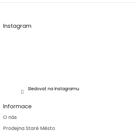
Z
á
p
a
Instagram
t
í
Sledovat na Instagramu
Informace
O nás
Prodejna Staré Město