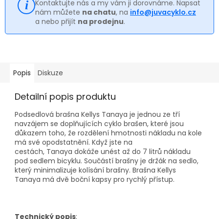
Kontaktujte nás a my vám ji dorovnáme. Napsat
nám můžete
na chatu
, na
info@juvacyklo.cz
a nebo přijít
na prodejnu
.
Popis
Diskuze
Detailní popis produktu
Podsedlová brašna Kellys Tanaya je jednou ze tří
navzájem se doplňujících cyklo brašen, které jsou
důkazem toho, že rozdělení hmotnosti nákladu na kole
má své opodstatnění. Když jste na
cestách, Tanaya dokáže unést až do 7 litrů nákladu
pod sedlem bicyklu. Součástí brašny je držák na sedlo,
který minimalizuje kolísání brašny. Brašna Kellys
Tanaya má dvě boční kapsy pro rychlý přístup.
Technický popis
: