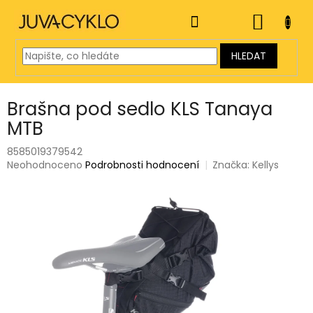
Přejít
na
NÁKUP
obsah
KOŠÍK
HLEDAT
Brašna pod sedlo KLS Tanaya
MTB
8585019379542
Průměrné
Neohodnoceno
Podrobnosti hodnocení
Značka:
Kellys
hodnocení
produktu
je
0,0
z
5
hvězdiček.