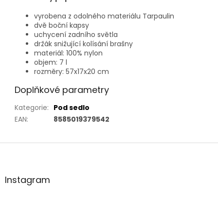
vyrobena z odolného materiálu Tarpaulin
dvě boční kapsy
uchycení zadního světla
držák snižující kolísání brašny
materiál: 100% nylon
objem: 7 l
rozměry: 57x17x20 cm
Doplňkové parametry
Kategorie
:
Pod sedlo
EAN
:
8585019379542
Z
á
p
a
Instagram
t
í