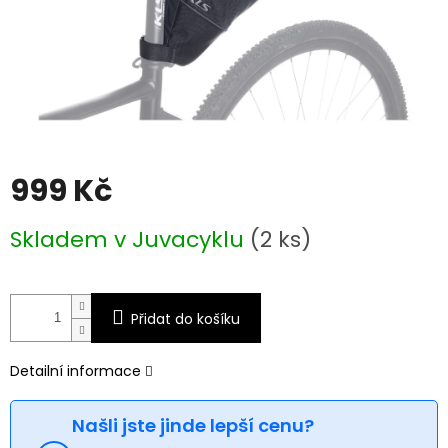
999 Kč
Měrná
Skladem v Juvacyklu
(2 ks)
cena:
Přidat do košíku
Detailní informace
Našli jste jinde lepší cenu?