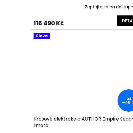
Zeptejte se na dostup
DETAI
116 490 Kč
Sleva
až
–48 
Krosové elektrokolo AUTHOR Empire šedá
limeta