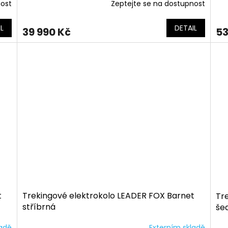
nost
Zeptejte se na dostupnost
L
DETAIL
39 990 Kč
53
t
Trekingové elektrokolo LEADER FOX Barnet
Tr
stříbrná
še
ladě
Externím skladě