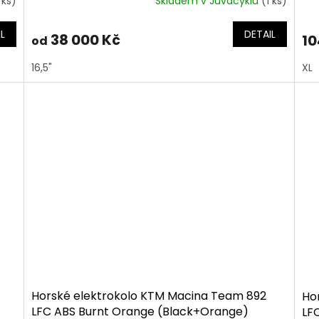
 ks)
Skladem v Juvacyklu
(1 ks)
L
DETAIL
38 000 Kč
10
od
16,5"
XL
Horské elektrokolo KTM Macina Team 892
Ho
LFC ABS Burnt Orange (Black+Orange)
LF