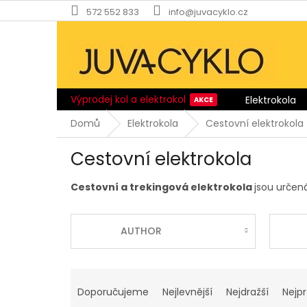
Přejít
572 552 833
info@juvacyklo.cz
na
obsah
Výprodej kol a elektrokol
Elektrokola
Domů
Elektrokola
Cestovní elektrokola
Cestovní elektrokola
Cestovní a trekingová elektrokola
jsou určen
AUTHOR
Ř
a
Doporučujeme
Nejlevnější
Nejdražší
Nejp
z