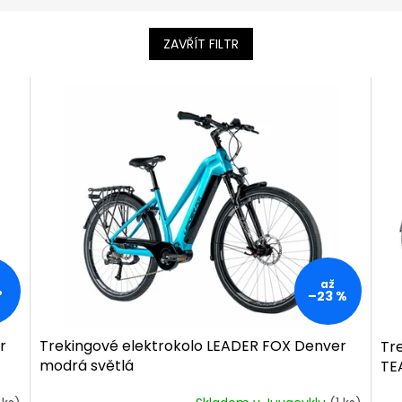
ZAVŘÍT FILTR
až
%
–23 %
r
Trekingové elektrokolo LEADER FOX Denver
Tr
modrá světlá
TE