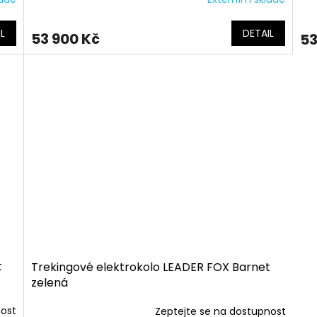
L
DETAIL
53 900 Kč
53
t
Trekingové elektrokolo LEADER FOX Barnet
zelená
nost
Zeptejte se na dostupnost