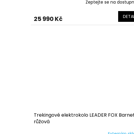
Zeptejte se na dostup
DETAI
25 990 Kč
Trekingové elektrokolo LEADER FOX Barne
růžová
Externím sk