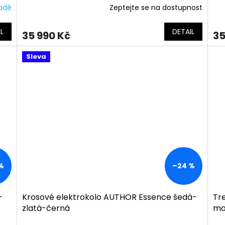
ladě
Zeptejte se na dostupnost
L
DETAIL
35 990 Kč
35
Sleva
%
–24 %
-
Krosové elektrokolo AUTHOR Essence šedá-
Tr
zlatá-černá
mo