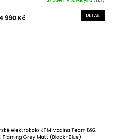
Skladem v Juvacyklu
(1 ks)
DETAIL
4 990 Kč
rské elektrokolo KTM Macina Team 892
C Flaming Grey Matt (Black+Blue)