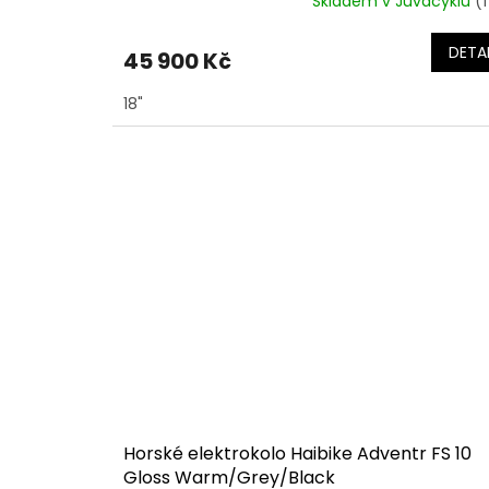
Skladem v Juvacyklu
(1
DETAI
45 900 Kč
18"
Horské elektrokolo Haibike Adventr FS 10
Gloss Warm/Grey/Black