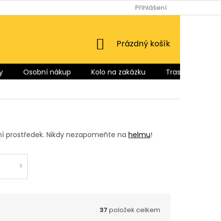
Přihlášení
NÁKUPNÍ
Prázdný košík
KOŠÍK
y
Osobní nákup
Kolo na zakázku
Trasy pro Vás
avní prostředek. Nikdy nezapomeňte na
helmu
!
37
položek celkem