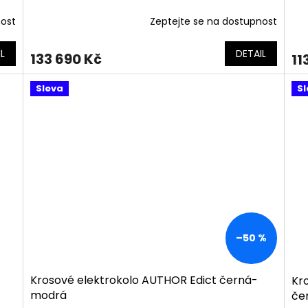
nost
Zeptejte se na dostupnost
L
DETAIL
133 690 Kč
11
Sleva
Sl
–50 %
Krosové elektrokolo AUTHOR Edict černá-
Kr
modrá
če