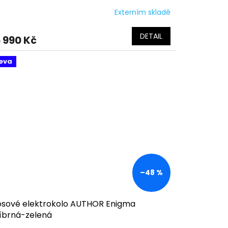
Externím skladě
DETAIL
 990 Kč
eva
–48 %
osové elektrokolo AUTHOR Enigma
říbrná-zelená