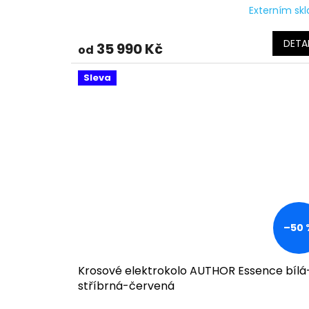
Externím sk
DETAI
35 990 Kč
od
Sleva
–50 
Krosové elektrokolo AUTHOR Essence bílá
stříbrná-červená