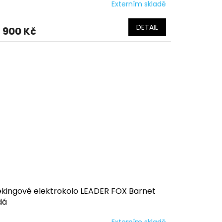
Externím skladě
DETAIL
 900 Kč
ekingové elektrokolo LEADER FOX Barnet
dá