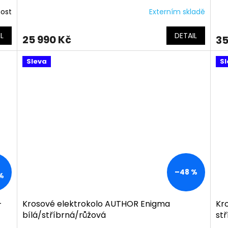
nost
Externím skladě
L
DETAIL
25 990 Kč
35
Sleva
Sl
–48 %
%
-
Krosové elektrokolo AUTHOR Enigma
Kr
bílá/stříbrná/růžová
st