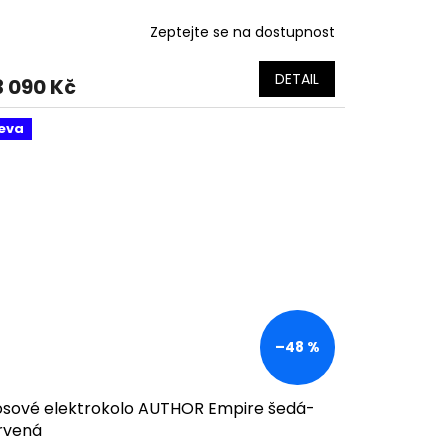
Zeptejte se na dostupnost
DETAIL
3 090 Kč
eva
–48 %
osové elektrokolo AUTHOR Empire šedá-
rvená