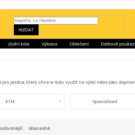
HLEDAT
Jízdní kola
Výbava
Oblečení
Dárkové poukaz
á pro jezdce, který chce e-kolo využít na výlet nebo jako dopr
KTM
Specialized
rodávanější
Abecedně