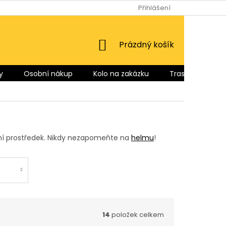
Přihlášení
NÁKUPNÍ
Prázdný košík
KOŠÍK
y
Osobní nákup
Kolo na zakázku
Trasy pro Vás
avní prostředek. Nikdy nezapomeňte na
helmu
!
14
položek celkem