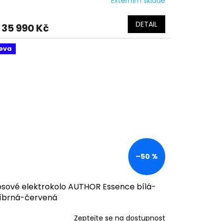
Externím skladě
DETAIL
35 990 Kč
eva
–50 %
osové elektrokolo AUTHOR Essence bílá-
říbrná-červená
Zeptejte se na dostupnost