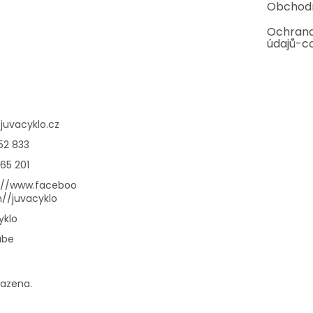
Obchod
Ochrana
údajů-c
@
juvacyklo.cz
52 833
65 201
://www.faceboo
//juvacyklo
yklo
ube
razena.