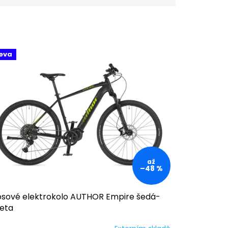
eva
až
–48 %
osové elektrokolo AUTHOR Empire šedá-
meta