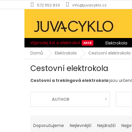
Přejít
572 552 833
info@juvacyklo.cz
na
obsah
Výprodej kol a elektrokol
Elektrokola
Domů
Elektrokola
Cestovní elektrokola
Cestovní elektrokola
Cestovní a trekingová elektrokola
jsou určen
AUTHOR
Ř
a
Doporučujeme
Nejlevnější
Nejdražší
Nejp
z