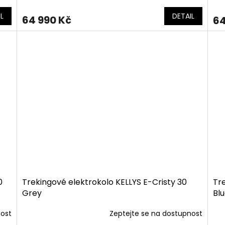
L
DETAIL
64 990 Kč
64
0
Trekingové elektrokolo KELLYS E-Cristy 30
Tre
Grey
Bl
nost
Zeptejte se na dostupnost