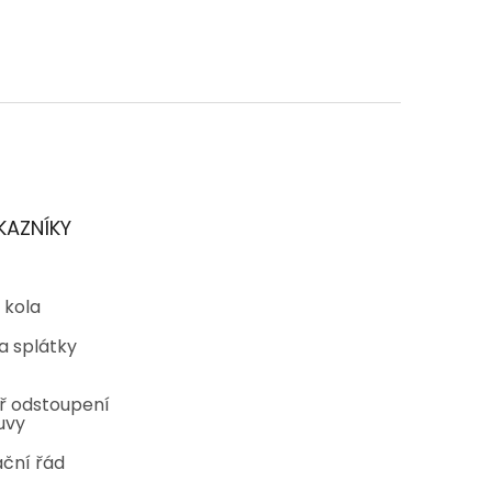
KAZNÍKY
 kola
a splátky
ř odstoupení
uvy
ční řád