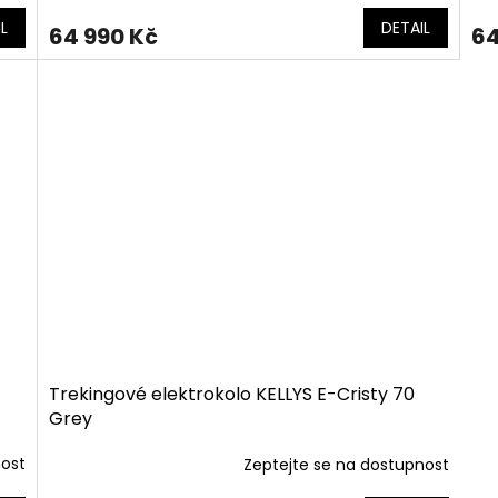
L
DETAIL
64 990 Kč
64
Trekingové elektrokolo KELLYS E-Cristy 70
Grey
nost
Zeptejte se na dostupnost