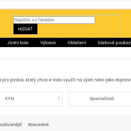
HLEDAT
Jízdní kola
Výbava
Oblečení
Dárkové poukaz
á pro jezdce, který chce e-kolo využít na výlet nebo jako dopr
KTM
Specialized
rodávanější
Abecedně