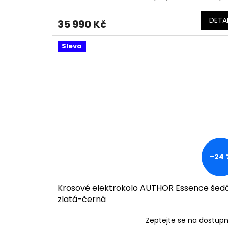
DETAI
35 990 Kč
Sleva
–24 
Krosové elektrokolo AUTHOR Essence šed
zlatá-černá
Zeptejte se na dostup