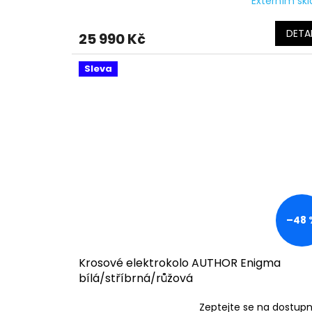
Externím sk
DETAI
25 990 Kč
Sleva
–48 
Krosové elektrokolo AUTHOR Enigma
bílá/stříbrná/růžová
Zeptejte se na dostup