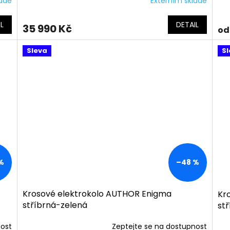
ladě
Externím skladě
L
DETAIL
35 990 Kč
od
Sleva
Sl
%
–48 %
Krosové elektrokolo AUTHOR Enigma
Kr
stříbrná-zelená
st
nost
Zeptejte se na dostupnost