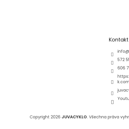
Kontakt
info
572 5
606 7
https
k.com
juvac
Yout
Copyright 2026
JUVACYKLO
. Všechna práva vyh