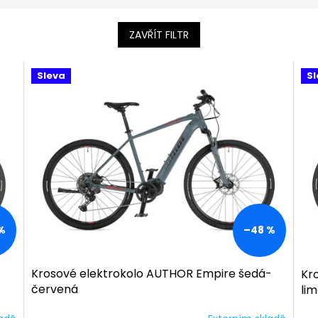
ZAVŘÍT FILTR
Sleva
Sl
%
–48 %
Krosové elektrokolo AUTHOR Empire šedá-
Kr
červená
li