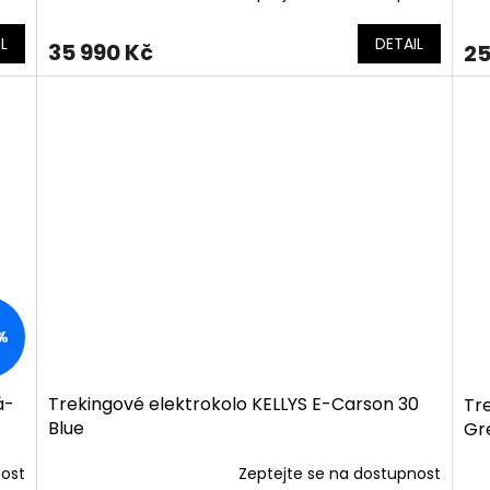
L
DETAIL
35 990 Kč
25
%
á-
Trekingové elektrokolo KELLYS E-Carson 30
Tr
Blue
Gr
nost
Zeptejte se na dostupnost