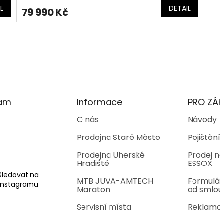
L
DETAIL
79 990 Kč
O
v
l
á
d
a
c
í
ram
Informace
PRO ZÁ
p
r
O nás
Návody
v
Prodejna Staré Město
Pojištění
k
y
Prodejna Uherské
Prodej n
v
Hradiště
ESSOX
ý
p
Sledovat na
MTB JUVA-AMTECH
Formulá
i
Instagramu
Maraton
od smlo
s
u
Servisní místa
Reklama