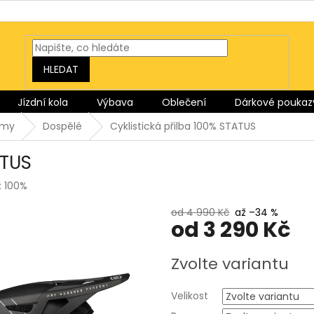
HLEDAT
Jízdní kola
Výbava
Oblečení
Dárkové poukaz
lmy
Dospělé
Cyklistická přilba 100% STATUS
ATUS
:
100%
od 4 990 Kč
až –34 %
od
3 290 Kč
Měrná
Zvolte variantu
cena:
Velikost