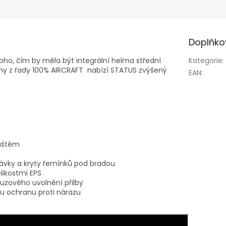
Doplňko
ho, čím by měla být integrální helma střední
Kategorie
:
my z řady 100% AIRCRAFT nabízí STATUS zvýšený
EAN
:
láštěm
pávky a kryty řemínků pod bradou
likostmi EPS
uzového uvolnění přilby
ou ochranu proti nárazu