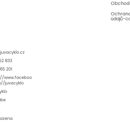
Obchod
Ochrana
údajů-c
@
juvacyklo.cz
52 833
65 201
://www.faceboo
//juvacyklo
yklo
ube
razena.