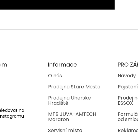
ram
Informace
PRO ZÁ
O nás
Návody
Prodejna Staré Město
Pojištění
Prodejna Uherské
Prodej n
Hradiště
ESSOX
Sledovat na
MTB JUVA-AMTECH
Formulá
Instagramu
Maraton
od smlo
Servisní místa
Reklama