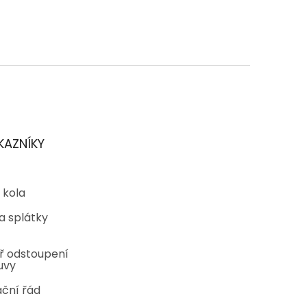
KAZNÍKY
 kola
a splátky
ř odstoupení
uvy
ční řád