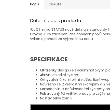
Popis
Diskuze
Detailní popis produktu
100% helma STATUS nově definuje standardy to
úrovně. Díky začlenění designových prvků hel
výkon a pohodlí za výjimečnou cenu
SPECIFIKACE
Ultralehký design se sklolaminátovým p
Aktivní chladicí systém
Omyvatelná komfortní vložka, lícní vyc
Navrženo se 2 velikostmi skořepiny a 2 ve
Kompatibilní s nafukovacími systémy no
Polstrovaný PU vnitřek brady pro zvýšen
Nastavitelný zorník