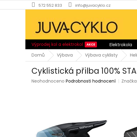
Přejít
572 552 833
info@juvacyklo.cz
na
obsah
Výprodej kol a elektrokol
Elektrokola
Domů
Výbava
Výbava cyklisty
He
Cyklistická přilba 100% ST
Průměrné
Neohodnoceno
Podrobnosti hodnocení
Značka
hodnocení
produktu
je
0,0
z
5
hvězdiček.