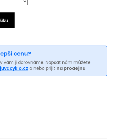
šíku
 lepší cenu?
my vám ji dorovnáme. Napsat nám můžete
juvacyklo.cz
a nebo přijít
na prodejnu
.