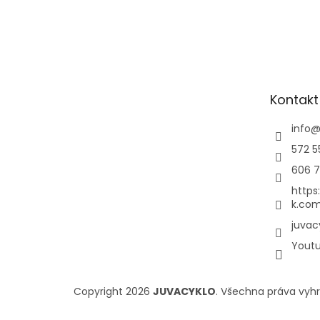
Kontakt
info
572 5
606 7
https
k.com
juvac
Yout
Copyright 2026
JUVACYKLO
. Všechna práva vyh