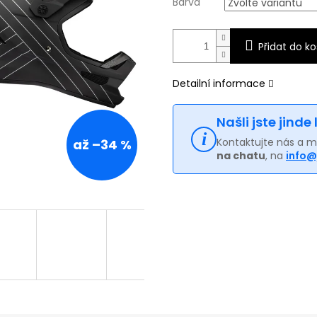
Barva
Přidat do ko
Detailní informace
Našli jste jinde
Kontaktujte nás a 
až –34 %
na chatu
, na
info@