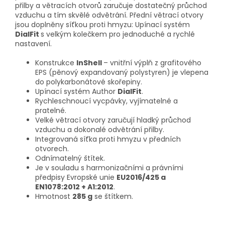
přilby a větracích otvorů zaručuje dostatečný průchod
vzduchu a tím skvělé odvětrání. Přední větrací otvory
jsou doplněny síťkou proti hmyzu: Upínací systém
DialFit
s velkým kolečkem pro jednoduché a rychlé
nastavení.
Konstrukce
InShell
– vnitřní výplň z grafitového
EPS (pěnový expandovaný polystyren) je vlepena
do polykarbonátové skořepiny.
Upínací systém Author
DialFit
.
Rychleschnoucí vycpávky, vyjímatelné a
pratelné.
Velké větrací otvory zaručují hladký průchod
vzduchu a dokonalé odvětrání přilby.
Integrovaná síťka proti hmyzu v předních
otvorech.
Odnímatelný štítek.
Je v souladu s harmonizačními a právními
předpisy Evropské unie
EU2016/425 a
EN1078:2012 + A1:2012
.
Hmotnost
285 g
se štítkem.