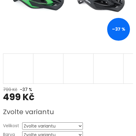
–37 %
799 Kč
–37 %
499 Kč
Měrná
Zvolte variantu
cena:
Velikost
Barva