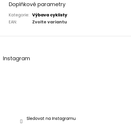
Doplňkové parametry
Kategorie
:
Výbava cyklisty
EAN
:
Zvolte variantu
Z
á
p
a
Instagram
t
í
Sledovat na Instagramu