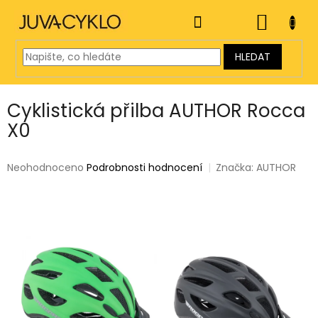
Přejít
na
NÁKUP
obsah
KOŠÍK
HLEDAT
Cyklistická přilba AUTHOR Rocca
X0
Průměrné
Neohodnoceno
Podrobnosti hodnocení
Značka:
AUTHOR
hodnocení
produktu
je
0,0
z
5
hvězdiček.