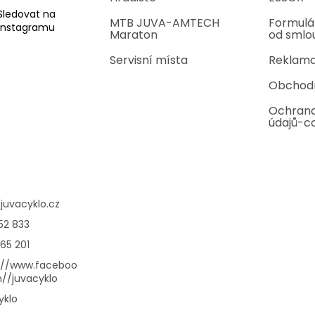
Sledovat na
MTB JUVA-AMTECH
Formulá
Instagramu
Maraton
od smlo
Servisní místa
Reklama
Obchod
Ochrana
údajů-c
@
juvacyklo.cz
52 833
65 201
://www.faceboo
//juvacyklo
yklo