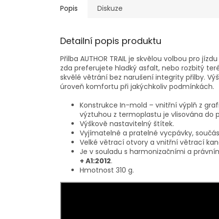
Popis
Diskuze
Detailní popis produktu
Přilba AUTHOR TRAIL je skvělou volbou pro jízd
zda preferujete hladký asfalt, nebo rozbitý te
skvělé větrání bez narušení integrity přilby. Výš
úroveň komfortu při jakýchkoliv podmínkách.
Konstrukce In-mold – vnitřní výplň z gr
výztuhou z termoplastu je vlisována do 
Výškově nastavitelný štítek.
Vyjímatelné a pratelné vycpávky, součás
Velké větrací otvory a vnitřní větrací kan
Je v souladu s harmonizačními a právní
+ A1:2012
.
Hmotnost 310 g.