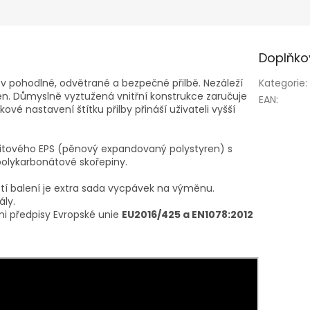
Doplňko
u v pohodlné, odvětrané a bezpečné přilbě. Nezáleží
Kategorie
:
rén. Důmyslně vyztužená vnitřní konstrukce zaručuje
EAN
:
kové nastavení štítku přilby přináší uživateli vyšší
afitového EPS (pěnový expandovaný polystyren) s
polykarbonátové skořepiny.
tí balení je extra sada vycpávek na výměnu.
ály.
mi předpisy Evropské unie
EU2016/425 a EN1078:2012