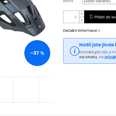
Barva
Přidat do ko
Detailní informace
Našli jste jinde
Kontaktujte nás a 
–37 %
na chatu
, na
info@