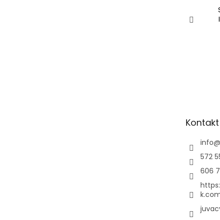
Kontakt
info
572 5
606 7
https
k.com
juvac