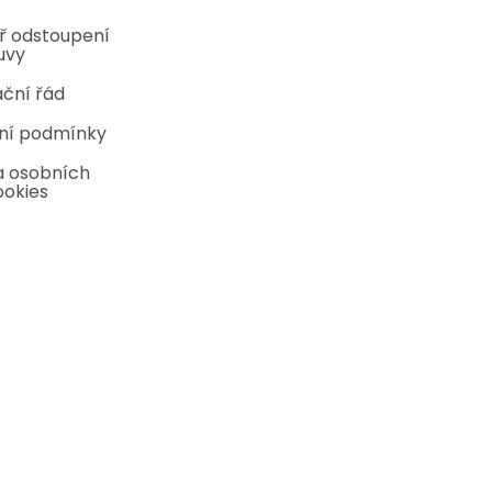
ř odstoupení
uvy
ční řád
ní podmínky
 osobních
ookies