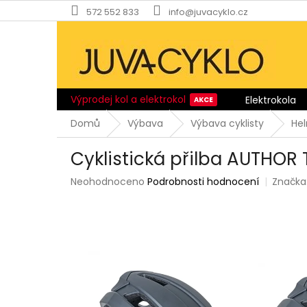
Přejít
572 552 833
info@juvacyklo.cz
na
obsah
Výprodej kol a elektrokol
Elektrokola
Domů
Výbava
Výbava cyklisty
He
Cyklistická přilba AUTHOR T
Průměrné
Neohodnoceno
Podrobnosti hodnocení
Značka
hodnocení
produktu
je
0,0
z
5
hvězdiček.