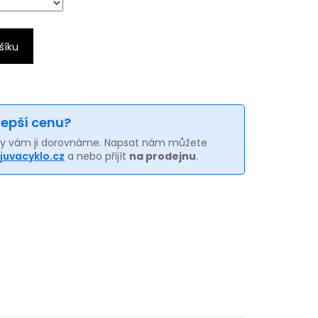
šíku
 lepší cenu?
my vám ji dorovnáme. Napsat nám můžete
juvacyklo.cz
a nebo přijít
na prodejnu
.