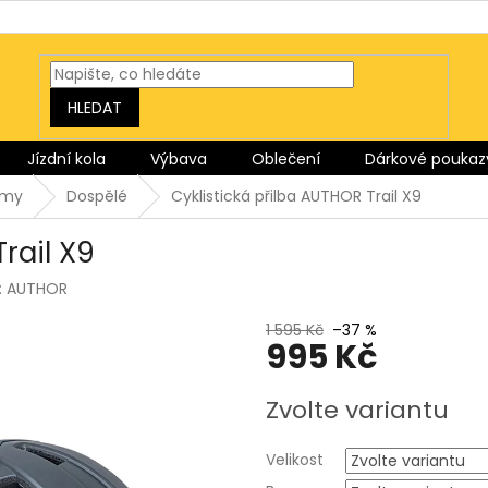
HLEDAT
Jízdní kola
Výbava
Oblečení
Dárkové poukaz
lmy
Dospělé
Cyklistická přilba AUTHOR Trail X9
rail X9
:
AUTHOR
1 595 Kč
–37 %
995 Kč
Měrná
Zvolte variantu
cena:
Velikost