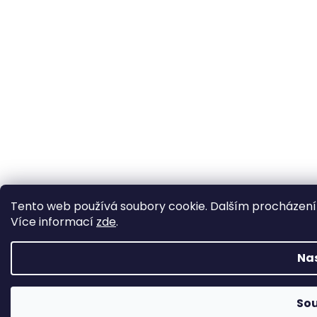
Tento web používá soubory cookie. Dalším procházením 
Více informací
zde
.
Na
So
Změna otevírací doby ve Starém Městě