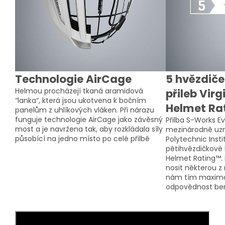
Technologie AirCage
5 hvězdiče
Helmou procházejí tkaná aramidová
přileb Virg
“lanka“, která jsou ukotvena k bočním
Helmet Ra
panelům z uhlíkových vláken. Při nárazu
funguje technologie AirCage jako závěsný
Přilba S-Works Ev
most a je navržena tak, aby rozkládala síly
mezinárodně uzn
působící na jedno místo po celé přilbě
Polytechnic Insti
pětihvězdičkové 
Helmet Rating™.
nosit některou z 
nám tím maximál
odpovědnost be