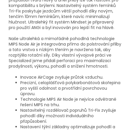
kompatibilitu s brýlemi. Nastavitelný systém řemínků
Tri-Fix poskytuje jezdcům větší pohodlí díky novým,
tenčím 10mm řemínkům, které navíc minimalizují
hlučnost. Ultralehký fit systém Mindset je připravený
pro použití ANGi a byl inovován pro lepší fit na hlavě.
Naše ultralehká a mimořádně pohodlná technologie
MIPS Node Air je integrována přímo do polstrování přilby
a tato vrstva s nízkým třením je navržena tak, aby
rozptýlila rotační síly. Díky vlastní vývojové práci ve
Specialized jsme přidali perforaci pro maximalizaci
prodyšnosti, výkonu, pohodlí a snížení hmotnosti.
Inovace AirCage zvyšuje průtok vzduchu.
Precizní, celoplášťová polykarbonátová skořepina
pro vyšší odolnost a prvotřídní povrchovou
úpravu.
Technologie MIPS Air Node je nejvíce odvětrané
řešení MIPS na trhu.
Nastavitelný rozdělovač popruhů Tri-Fix zvyšuje
pohodlí díky možnosti individuálního
přizpůsobení.
Nastavení týlní základny optimalizuje pohodlí a