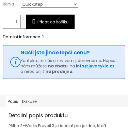
Barva
Přidat do košíku
Detailní informace
Našli jste jinde lepší cenu?
Kontaktujte nás a my vám ji dorovnáme. Napsat
nám můžete
na chatu
, na
info@juvacyklo.cz
a nebo přijít
na prodejnu
.
Popis
Diskuze
Detailní popis produktu
Přilba S-Works Prevail 3 je ideální pro jezdce, kteří