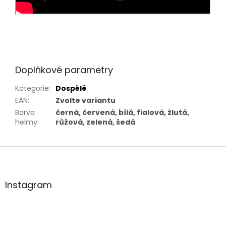
Doplňkové parametry
Kategorie
:
Dospělé
EAN
:
Zvolte variantu
Barva
černá, červená, bílá, fialová, žlutá,
helmy
:
růžová, zelená, šedá
Z
á
p
a
Instagram
t
í