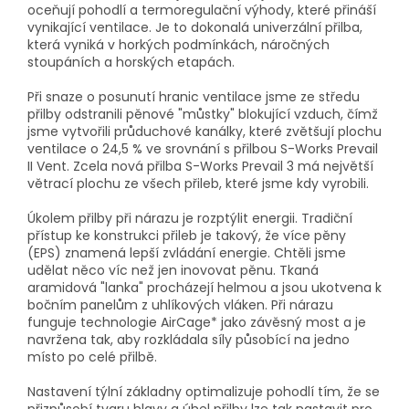
oceňují pohodlí a termoregulační výhody, které přináší
vynikající ventilace. Je to dokonalá univerzální přilba,
která vyniká v horkých podmínkách, náročných
stoupáních a horských etapách.
Při snaze o posunutí hranic ventilace jsme ze středu
přilby odstranili pěnové "můstky" blokující vzduch, čímž
jsme vytvořili průduchové kanálky, které zvětšují plochu
ventilace o 24,5 % ve srovnání s přilbou S-Works Prevail
II Vent. Zcela nová přilba S-Works Prevail 3 má největší
větrací plochu ze všech přileb, které jsme kdy vyrobili.
Úkolem přilby při nárazu je rozptýlit energii. Tradiční
přístup ke konstrukci přileb je takový, že více pěny
(EPS) znamená lepší zvládání energie. Chtěli jsme
udělat něco víc než jen inovovat pěnu. Tkaná
aramidová "lanka" procházejí helmou a jsou ukotvena k
bočním panelům z uhlíkových vláken. Při nárazu
funguje technologie AirCage* jako závěsný most a je
navržena tak, aby rozkládala síly působící na jedno
místo po celé přilbě.
Nastavení týlní základny optimalizuje pohodlí tím, že se
přizpůsobí tvaru hlavy a úhel přilby lze tak nastavit pro