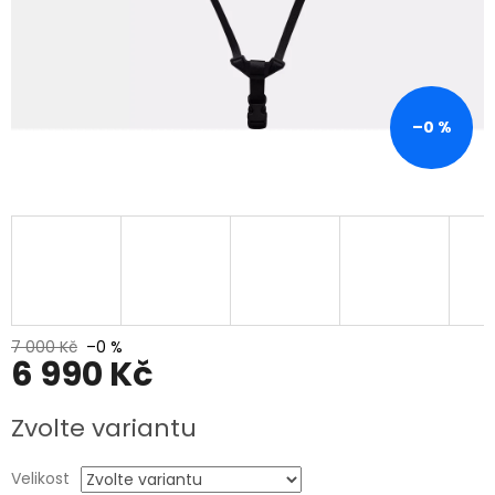
–0 %
7 000 Kč
–0 %
6 990 Kč
Měrná
Zvolte variantu
cena:
Velikost