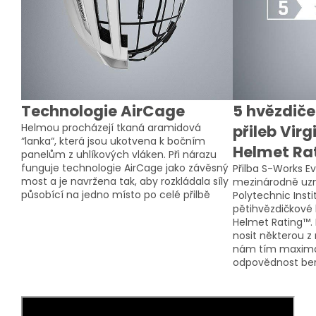
Technologie AirCage
5 hvězdiče
Helmou procházejí tkaná aramidová
přileb Virg
“lanka“, která jsou ukotvena k bočním
Helmet Ra
panelům z uhlíkových vláken. Při nárazu
funguje technologie AirCage jako závěsný
Přilba S-Works Ev
most a je navržena tak, aby rozkládala síly
mezinárodně uzn
působící na jedno místo po celé přilbě
Polytechnic Insti
pětihvězdičkové 
Helmet Rating™.
nosit některou z 
nám tím maximál
odpovědnost be