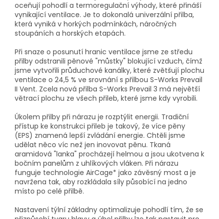
oceňují pohodlí a termoregulační výhody, které přináší
vynikající ventilace. Je to dokonalá univerzální přilba,
která vyniká v horkých podmínkách, náročných
stoupáních a horských etapách.
Při snaze o posunutí hranic ventilace jsme ze středu
přilby odstranili pěnové "můstky" blokující vzduch, čímž
jsme vytvořili průduchové kanálky, které zvětšují plochu
ventilace o 24,5 % ve srovnání s přilbou S-Works Prevail
II Vent. Zcela nová přilba S-Works Prevail 3 má největší
větrací plochu ze všech přileb, které jsme kdy vyrobili.
Úkolem přilby při nárazu je rozptýlit energii. Tradiční
přístup ke konstrukci přileb je takový, že více pěny
(EPS) znamená lepší zvládání energie. Chtěli jsme
udělat něco víc než jen inovovat pěnu. Tkaná
aramidová "lanka" procházejí helmou a jsou ukotvena k
bočním panelům z uhlíkových vláken. Při nárazu
funguje technologie AirCage* jako závěsný most a je
navržena tak, aby rozkládala síly působící na jedno
místo po celé přilbě.
Nastavení týlní základny optimalizuje pohodlí tím, že se
přizpůsobí tvaru hlavy a úhel přilby lze tak nastavit pro