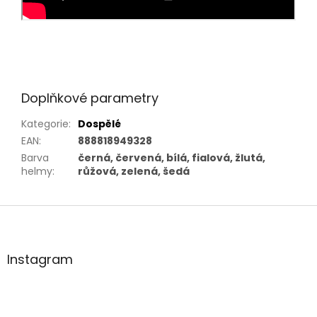
Doplňkové parametry
Kategorie
:
Dospělé
EAN
:
888818949328
Barva
černá, červená, bílá, fialová, žlutá,
helmy
:
růžová, zelená, šedá
Z
á
p
a
Instagram
t
í