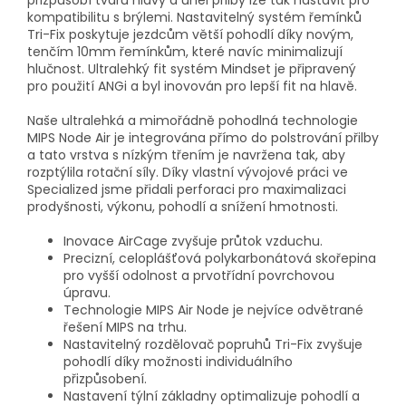
kompatibilitu s brýlemi. Nastavitelný systém řemínků
Tri-Fix poskytuje jezdcům větší pohodlí díky novým,
tenčím 10mm řemínkům, které navíc minimalizují
hlučnost. Ultralehký fit systém Mindset je připravený
pro použití ANGi a byl inovován pro lepší fit na hlavě.
Naše ultralehká a mimořádně pohodlná technologie
MIPS Node Air je integrována přímo do polstrování přilby
a tato vrstva s nízkým třením je navržena tak, aby
rozptýlila rotační síly. Díky vlastní vývojové práci ve
Specialized jsme přidali perforaci pro maximalizaci
prodyšnosti, výkonu, pohodlí a snížení hmotnosti.
Inovace AirCage zvyšuje průtok vzduchu.
Precizní, celoplášťová polykarbonátová skořepina
pro vyšší odolnost a prvotřídní povrchovou
úpravu.
Technologie MIPS Air Node je nejvíce odvětrané
řešení MIPS na trhu.
Nastavitelný rozdělovač popruhů Tri-Fix zvyšuje
pohodlí díky možnosti individuálního
přizpůsobení.
Nastavení týlní základny optimalizuje pohodlí a