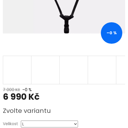
–0 %
7 000 Kč
–0 %
6 990 Kč
Měrná
Zvolte variantu
cena:
Velikost