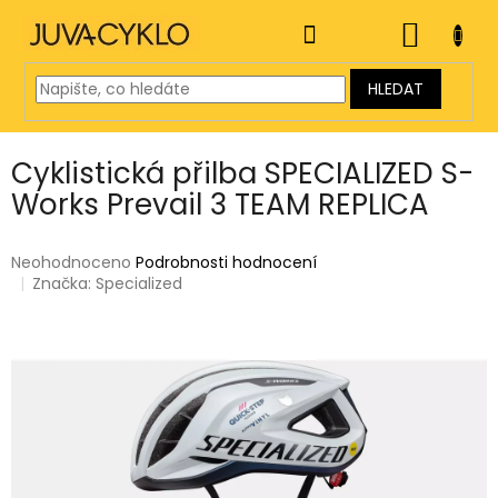
Přejít
na
NÁKUP
obsah
KOŠÍK
HLEDAT
Cyklistická přilba SPECIALIZED S-
Works Prevail 3 TEAM REPLICA
Průměrné
Neohodnoceno
Podrobnosti hodnocení
hodnocení
Značka:
Specialized
produktu
je
0,0
z
5
hvězdiček.