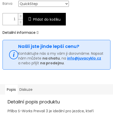
Barva
Přidat do košíku
Detailní informace
Našli jste jinde lepší cenu?
Kontaktujte nás a my vám ji dorovnáme. Napsat
nám můžete
na chatu
, na
info@juvacyklo.cz
a nebo přijít
na prodejnu
.
Popis
Diskuze
Detailní popis produktu
Přilba S-Works Prevail 3 je ideální pro jezdce, kteří