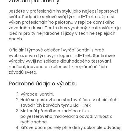
Závodní parametry
Jezděte v profesionálním stylu jako nejlepší sportovci
světa. Podpořte stylově svůj tým Lidl-Trek a užijte si
výkon profesionálního pelotonu v replice dámského
závodního dresu. Tento dres vyrobený z mikrovlákna je
ideální pro ty nejnáročnější jízdy v těch nejteplejších
dnech.
Oficiální týmové oblečení vyrábí Santini s hrdě
vyobrazeným týmovým logem Lidl-Trek. Santini své
výrobky vyvíjí na základě dlouhodobého testování,
nadšení, inovace a zkušeností z nejnáročnějších
závodů světa.
Podrobné údaje o výrobku
Výrobce: Santini.
Hrdě se postavte na startovní čáru v oficiálních
závodních barvách týmu Lidl-Trek.
Materiál předního a zadního dílu z
polyesterového mikrovlákna odvádí vlhkost a
rychle schne.
Síťové boční panely plné délky dokonale odvádějí