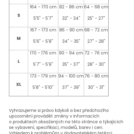
164 - 170 cm
82 - 86 cm
64 - 68 cm
S
5'5" - 5'7"
32" - 34"
25" - 27"
167 - 173 cm
86 - 90 cm
68 - 72 cm
M
5'6" - 5'8"
34" - 35"
27" - 28"
170 - 176 cm
90 - 94 cm
72 - 76 cm
L
5'7" - 5'9"
35" - 37"
28" - 30"
173 - 179 cm
94 - 100 cm
76 - 80 cm
XL
5'8" - 5'10"
37" - 39"
30" - 31"
Vyhrazujeme si právo kdykoli a bez předchozího
upozornění provádět změny v informacích
o produktech obsažených na této stránce a týkajících
se vybavení, specifikací, modelů, barev i cen.
Vzhledem k problémům v dodavatelském řetězci