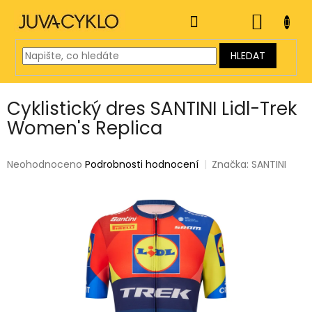
Přejít
na
NÁKUP
obsah
KOŠÍK
HLEDAT
Cyklistický dres SANTINI Lidl-Trek
Women's Replica
Průměrné
Neohodnoceno
Podrobnosti hodnocení
Značka:
SANTINI
hodnocení
produktu
je
0,0
z
5
hvězdiček.