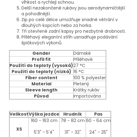
vlhkost a rychleji schnou.
Delší nezakončené rukávy jsou aerodynamičtější
a pohodlnější.
Zip po celé délce umožňuje snadné větrání v
dlouhých kopcích nebo za horka.
Tři otevřené zadní kapsy pro nezbytné drobnosti.
Přiléhavý elegantní střih usnadňuje podávání
špičkových výkonů.
Gender
Dámské
Profil fit
Přiléhavé
Použití do teploty (vysoká)
27 °C
Použití do teploty (nízká)
16 °C
Fiber content
100 % polyester
Material
Pletený
Sleeve length
Krátky rukáv
Původ
Importováno
Velikost
Výška jezdce
Hrudník
Pas
size-
160 - 163 cm
78 - 82 cm
60 - 64 cm
table
XS
5'3" - 5'4"
31" - 32"
24" - 25"