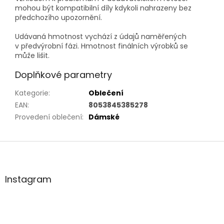
mohou být kompatibilní díly kdykoli nahrazeny bez
předchozího upozornění.
Udávaná hmotnost vychází z údajů naměřených
v předvýrobní fázi. Hmotnost finálních výrobků se
může lišit.
Doplňkové parametry
Kategorie
:
Oblečení
EAN
:
8053845385278
Provedení oblečení
:
Dámské
Z
á
p
a
Instagram
t
í