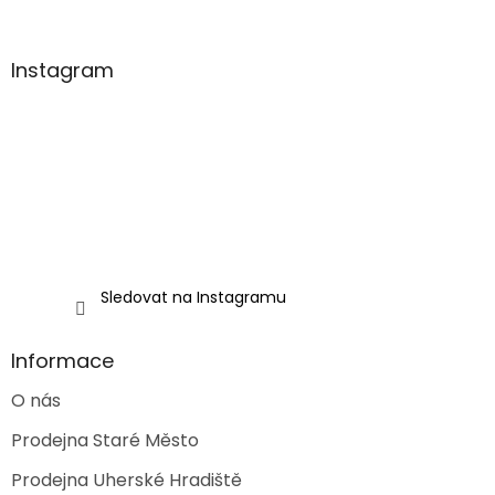
á
p
a
Instagram
t
í
Sledovat na Instagramu
Informace
O nás
Prodejna Staré Město
Prodejna Uherské Hradiště