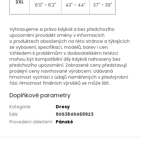
2XL
6'0" - 6'2"
43" - 44"
37" - 39"
Vyhrazujeme si právo kdykoli a bez předchozího
upozornění provádět změny v informacích
o produktech obsažených na této stránce a týkajících
se vybavení, specifikací, modelů, barev i cen.
Vzhledem k problémům v dodavatelském řetězci
mohou být kompatibilní díly kdykoli nahrazeny bez
předchozího upozornění. Zobrazené ceny představují
prodejní ceny navrhované výrobcem. Udávaná
hmotnost vychází z údajů naměřených v předvýrobní
fázi. Hmotnost finálních výrobků se může lišit.
Doplňkové parametry
Kategorie
:
Dresy
EAN
:
8053845469923
Provedení oblečení
:
Pánské
Z