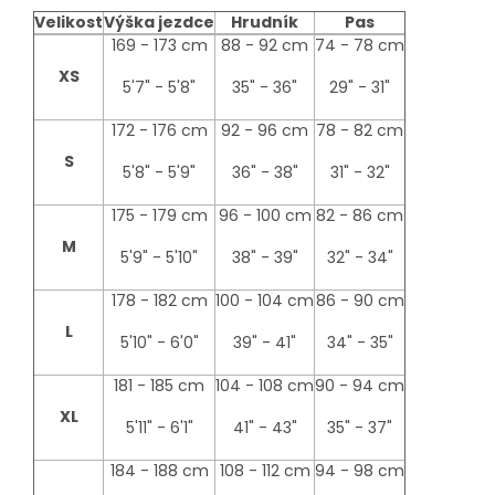
Velikost
Výška jezdce
Hrudník
Pas
size-
169 - 173 cm
88 - 92 cm
74 - 78 cm
table
XS
5'7" - 5'8"
35" - 36"
29" - 31"
172 - 176 cm
92 - 96 cm
78 - 82 cm
S
5'8" - 5'9"
36" - 38"
31" - 32"
175 - 179 cm
96 - 100 cm
82 - 86 cm
M
5'9" - 5'10"
38" - 39"
32" - 34"
178 - 182 cm
100 - 104 cm
86 - 90 cm
L
5'10" - 6'0"
39" - 41"
34" - 35"
181 - 185 cm
104 - 108 cm
90 - 94 cm
XL
5'11" - 6'1"
41" - 43"
35" - 37"
184 - 188 cm
108 - 112 cm
94 - 98 cm