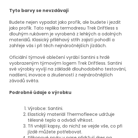
Tyto barvy se nevzdávají
Budete nejen vypadat jako profík, ale budete i jezdit
jako profík. Tato replika termodresu Trek Driftless s
dlouhým rukávem je vyrobená z lehkých a odolných
materiálů. Klasický přiléhavý střih zajistí pohodlí a
zahřeje vás i při těch nejnáročnějších jízdách.
Oficiální týmové oblečení vyrábí Santini s hrdě
vyobrazeným týmovým logem Trek Driftless. Santini
své výrobky vyvíjí na základě dlouhodobého testování,
nadšení, inovace a zkušeností z nejnáročnějších
závodů světa.
Podrobné údaje o výrobku
Výrobce: Santini.
Elastický materiál Thermofleece udržuje
tělesné teplo a odvádí vlhkost.
Tři vnější kapsy, do nichž se vejde vše, co při
jízdě můžete potřebovat.
Silikonové prvky v pase přidržují dres na