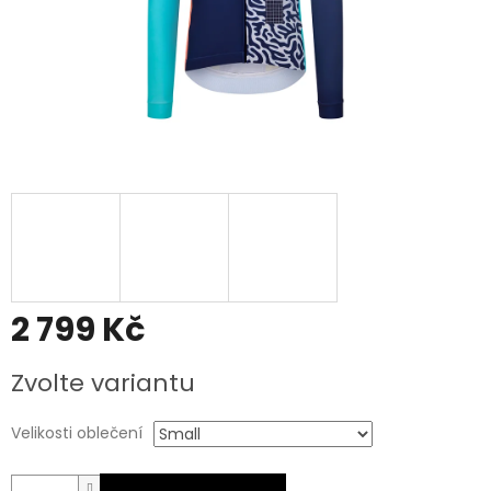
2 799 Kč
Měrná
Zvolte variantu
cena:
Velikosti oblečení