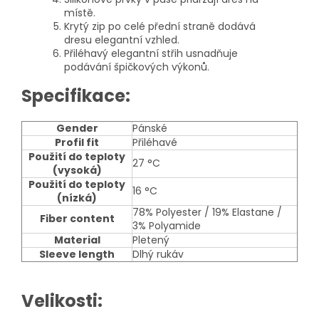
místě.
Krytý zip po celé přední straně dodává
dresu elegantní vzhled.
Přiléhavý elegantní střih usnadňuje
podávání špičkových výkonů.
Specifikace:
Gender
Pánské
Profil fit
Přiléhavé
Použití do teploty
27 °C
(vysoká)
Použití do teploty
16 °C
(nízká)
78% Polyester / 19% Elastane /
Fiber content
3% Polyamide
Material
Pletený
Sleeve length
Dlhý rukáv
Velikosti: