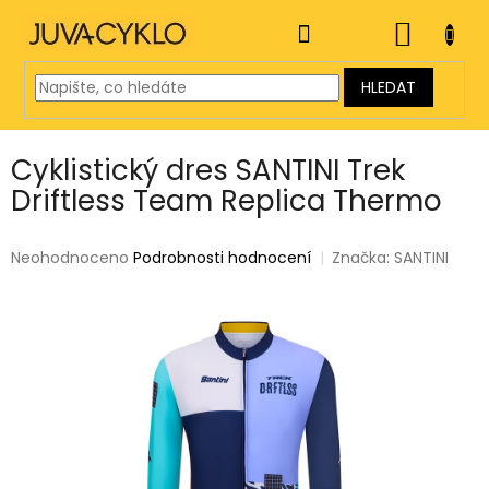
Přejít
na
NÁKUP
obsah
KOŠÍK
HLEDAT
Cyklistický dres SANTINI Trek
Driftless Team Replica Thermo
Průměrné
Neohodnoceno
Podrobnosti hodnocení
Značka:
SANTINI
hodnocení
produktu
je
0,0
z
5
hvězdiček.