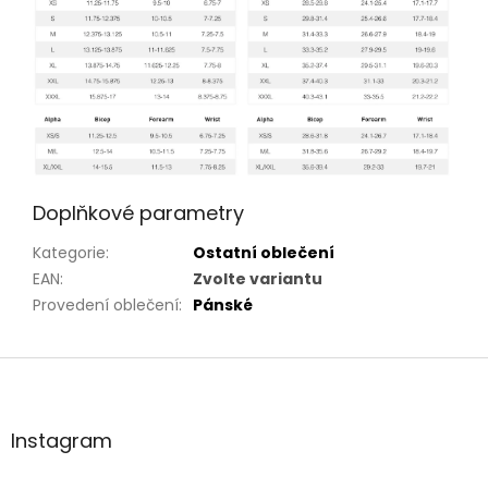
Doplňkové parametry
Kategorie
:
Ostatní oblečení
EAN
:
Zvolte variantu
Provedení oblečení
:
Pánské
Z
á
p
a
Instagram
t
í