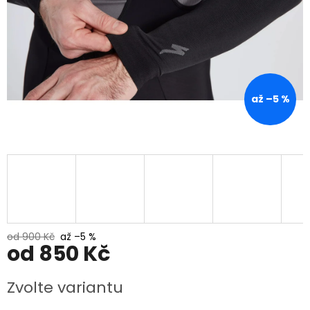
až –5 %
od 900 Kč
až –5 %
od
850 Kč
Měrná
Zvolte variantu
cena: