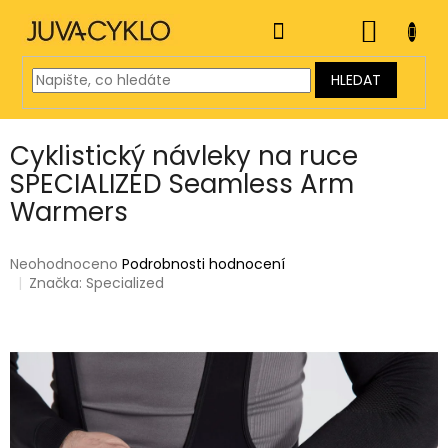
Přejít
na
NÁKUP
obsah
KOŠÍK
HLEDAT
Cyklistický návleky na ruce
SPECIALIZED Seamless Arm
Warmers
Průměrné
Neohodnoceno
Podrobnosti hodnocení
hodnocení
Značka:
Specialized
produktu
je
0,0
z
5
hvězdiček.