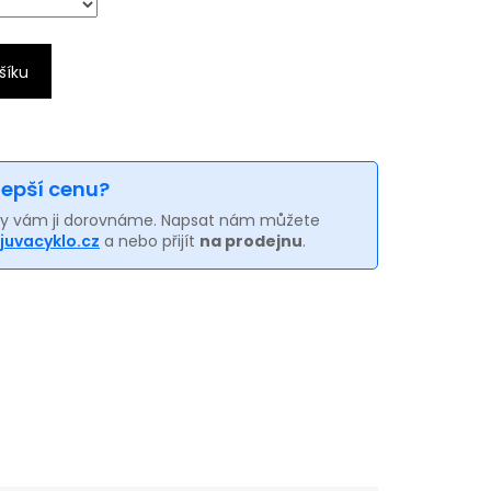
šíku
 lepší cenu?
my vám ji dorovnáme. Napsat nám můžete
juvacyklo.cz
a nebo přijít
na prodejnu
.