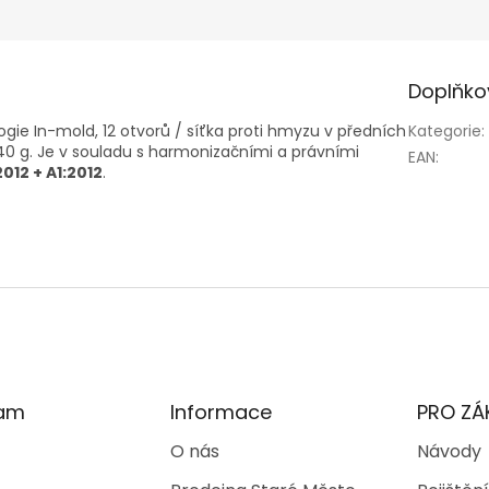
Doplňko
ogie In-mold, 12 otvorů / síťka proti hmyzu v předních
Kategorie
:
240 g. Je v souladu s harmonizačními a právními
EAN
:
012 + A1:2012
.
ram
Informace
PRO ZÁ
O nás
Návody