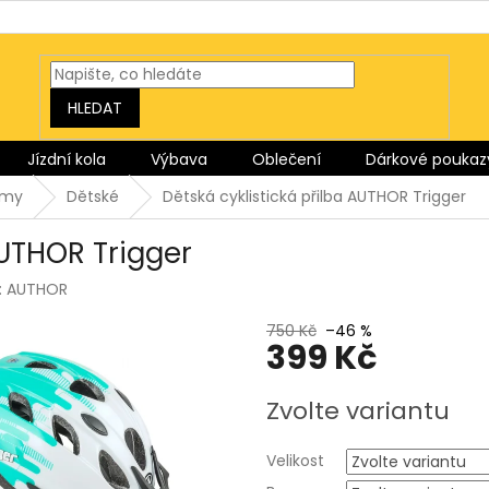
HLEDAT
Jízdní kola
Výbava
Oblečení
Dárkové poukaz
lmy
Dětské
Dětská cyklistická přilba AUTHOR Trigger
AUTHOR Trigger
:
AUTHOR
750 Kč
–46 %
399 Kč
Měrná
Zvolte variantu
cena:
Velikost