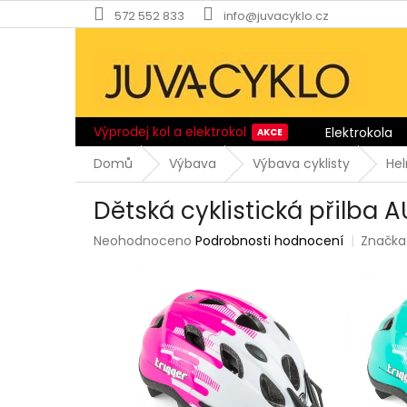
Přejít
572 552 833
info@juvacyklo.cz
na
obsah
Výprodej kol a elektrokol
Elektrokola
Domů
Výbava
Výbava cyklisty
He
Dětská cyklistická přilba 
Průměrné
Neohodnoceno
Podrobnosti hodnocení
Značka
hodnocení
produktu
je
0,0
z
5
hvězdiček.