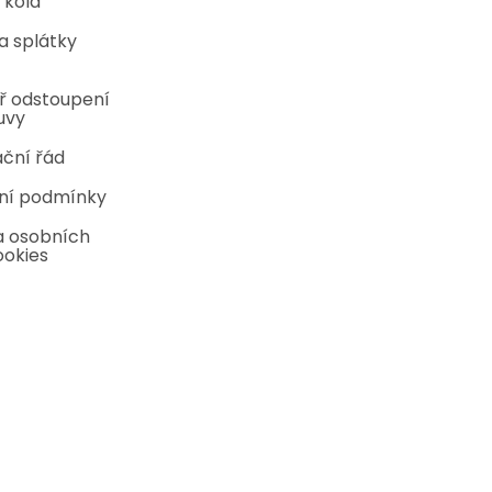
 kola
a splátky
ř odstoupení
uvy
ční řád
ní podmínky
 osobních
ookies