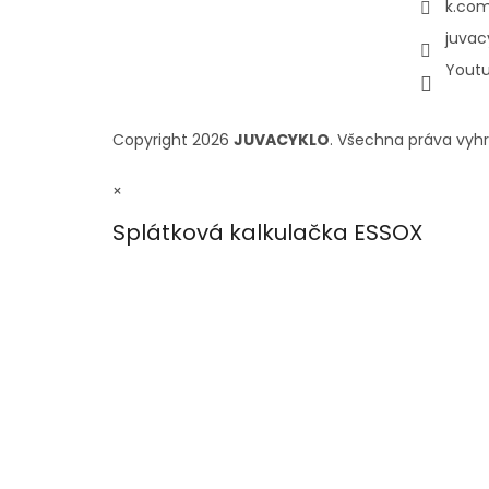
k.com
juvac
Yout
Copyright 2026
JUVACYKLO
. Všechna práva vyh
×
Splátková kalkulačka ESSOX