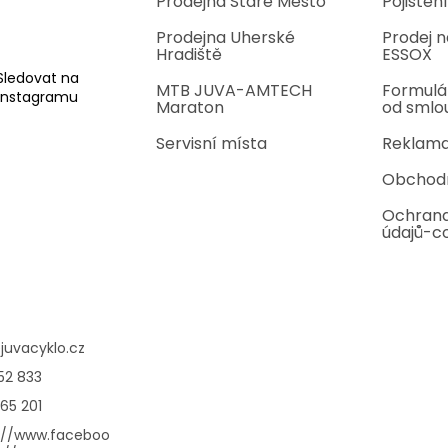
Prodejna Staré Město
Pojištění
Prodejna Uherské
Prodej n
Hradiště
ESSOX
Sledovat na
MTB JUVA-AMTECH
Formulá
Instagramu
Maraton
od smlo
Servisní místa
Reklama
Obchod
Ochrana
údajů-c
@
juvacyklo.cz
52 833
65 201
://www.faceboo