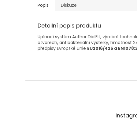
Popis
Diskuze
Detailní popis produktu
Upínací systém Author DialFit, výrobní technol
otvorech, antibakteriální výstelky, hmotnost 
předpisy Evropské unie
EU2016/425 a EN1078:2
Z
á
p
a
t
Instag
í