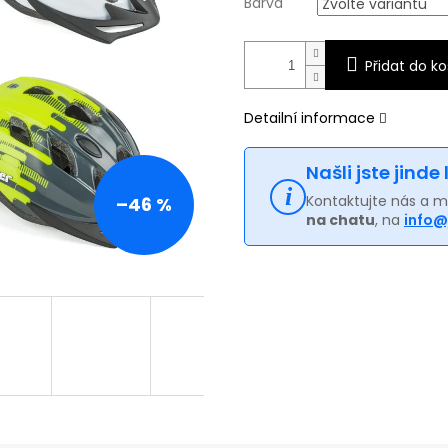
Barva
Přidat do ko
Detailní informace
Našli jste jinde
Kontaktujte nás a 
–46 %
na chatu
, na
info@