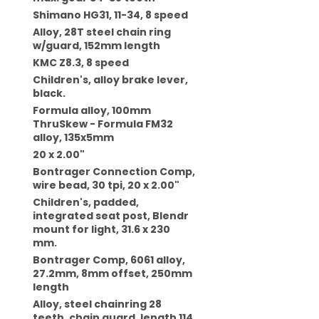
Shimano HG31, 11-34, 8 speed
Alloy, 28T steel chain ring
w/guard, 152mm length
KMC Z8.3, 8 speed
Children's, alloy brake lever,
black.
Formula alloy, 100mm
ThruSkew - Formula FM32
alloy, 135x5mm
20 x 2.00"
Bontrager Connection Comp,
wire bead, 30 tpi, 20 x 2.00"
Children's, padded,
integrated seat post, Blendr
mount for light, 31.6 x 230
mm.
Bontrager Comp, 6061 alloy,
27.2mm, 8mm offset, 250mm
length
Alloy, steel chainring 28
teeth, chain guard, length 114