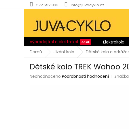
Přejít
572 552 833
info@juvacyklo.cz
na
obsah
Výprodej kol a elektrokol
Elektrokola
Domů
Jízdní kola
Dětská kola a odráže
Dětské kolo TREK Wahoo 20
Průměrné
Neohodnoceno
Podrobnosti hodnocení
Značka
hodnocení
produktu
je
0,0
z
5
hvězdiček.