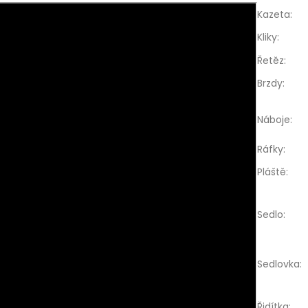
Kazeta
:
Kliky
:
Řetěz
:
Brzdy
:
Náboje
:
Ráfky
:
Pláště
:
Sedlo
:
Sedlovka
:
Řidítka
: