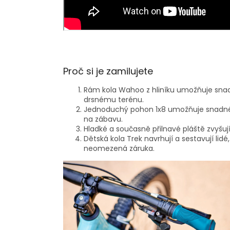
Proč si je zamilujete
Rám kola Wahoo z hliníku umožňuje snad
drsnému terénu.
Jednoduchý pohon 1x8 umožňuje snadné řa
na zábavu.
Hladké a současně přilnavé pláště zvyšují j
Dětská kola Trek navrhují a sestavují lid
neomezená záruka.