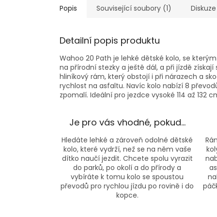
Popis
Související soubory (1)
Diskuze
Detailní popis produktu
Wahoo 20 Path je lehké dětské kolo, se který
na přírodní stezky a ještě dál, a při jízdě získ
hliníkový rám, který obstojí i při nárazech a sko
rychlost na asfaltu. Navíc kolo nabízí 8 převod
zpomalí. Ideální pro jezdce vysoké 114 až 132 c
Je pro vás vhodné, pokud…
Hledáte lehké a zároveň odolné dětské
Rám
kolo, které vydrží, než se na něm vaše
kol
dítko naučí jezdit. Chcete spolu vyrazit
nab
do parků, po okolí a do přírody a
as
vybíráte k tomu kolo se spoustou
na
převodů pro rychlou jízdu po rovině i do
páčk
kopce.