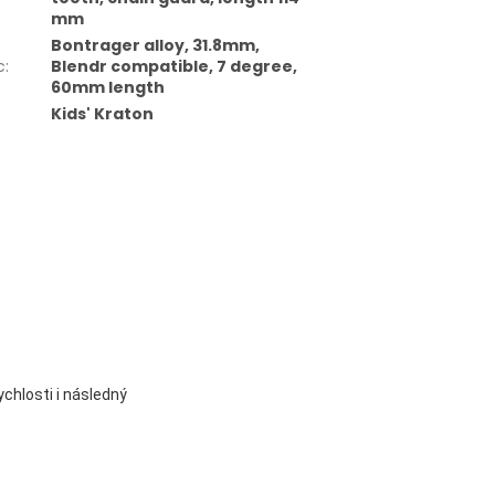
mm
Bontrager alloy, 31.8mm,
c
:
Blendr compatible, 7 degree,
60mm length
Kids' Kraton
chlosti i následný