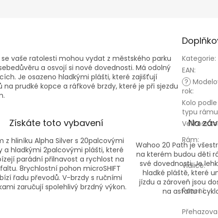
Doplňko
m se vaše ratolesti mohou vydat z městského parku
Kategorie
:
ají sebedůvěru a osvojí si nové dovednosti. Má odolný
EAN
:
cích. Je osazeno hladkými plášti, které zajišťují
?
Modelo
ů na prudké kopce a ráfkové brzdy, které je při sjezdu
rok
:
m.
Kolo podle
typu rámu
Získáte toto vybavení
Na záv
Velikost ko
Rám
:
 z hliníku Alpha Silver s 20palcovými
Wahoo 20 Path je všestr
y a hladkými 2palcovými plášti, které
na kterém budou děti rád
ízejí parádní přilnavost a rychlost na
své dovednosti. Je lehk
Vidlice
:
faltu. 8rychlostní pohon microSHIFT
hladké pláště, které u
bízí řadu převodů. V-brzdy s ručními
jízdu a zároveň jsou do
ami zaručují spolehlivý brzdný výkon.
Řazení
:
na asfaltu i cyk
Přehazova