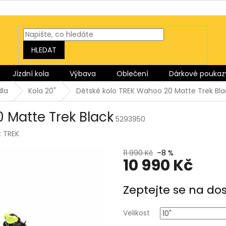
HLEDAT
Jízdní kola
Výbava
Oblečení
Dárkové poukaz
dla
Kola 20"
Dětské kolo TREK Wahoo 20 Matte Trek Bla
 Matte Trek Black
5293950
:
TREK
11 990 Kč
–8 %
10 990 Kč
Měrná
Zeptejte se na do
cena:
Velikost