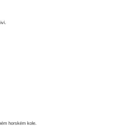
iví.
čném horském kole.