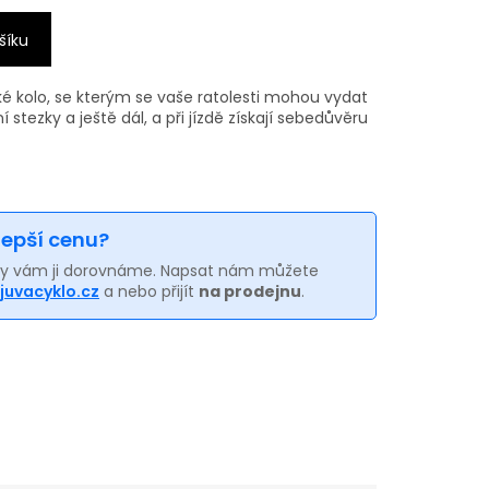
šíku
é kolo, se kterým se vaše ratolesti mohou vydat
stezky a ještě dál, a při jízdě získají sebedůvěru
 lepší cenu?
my vám ji dorovnáme. Napsat nám můžete
juvacyklo.cz
a nebo přijít
na prodejnu
.