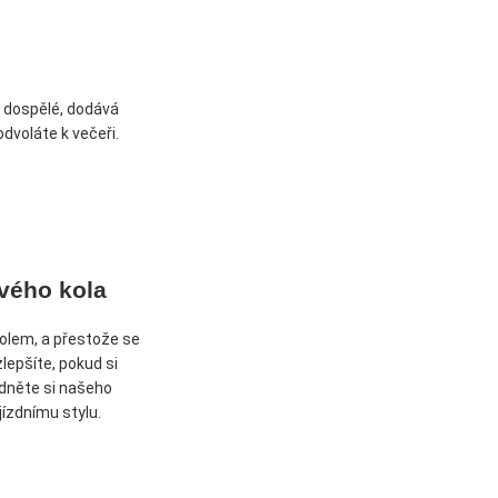
 dospělé, dodává
dvoláte k večeři.
svého kola
kolem, a přestože se
zlepšíte, pokud si
lédněte si našeho
ízdnímu stylu.