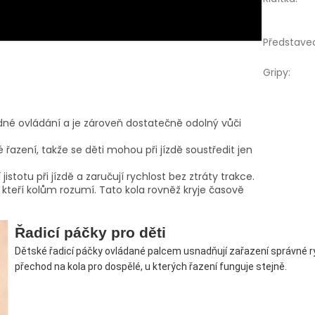
Představe
Gripy
:
né ovládání a je zároveň dostatečně odolný vůči
zení, takže se děti mohou při jízdě soustředit jen
istotu při jízdě a zaručují rychlost bez ztráty trakce.
é, kteří kolům rozumí. Tato kola rovněž kryje časově
Řadicí páčky pro děti
Dětské řadicí páčky ovládané palcem usnadňují zařazení správné ry
přechod na kola pro dospělé, u kterých řazení funguje stejně.