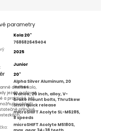
vé parametry
Kola 20"
768682649404
vý
2025
Junior
:
ěr
l
:
20"
Alpha Silver Aluminum, 20
inches
anné a lehké kolo,
y jezdit a pilovat
Wahoo, 20 inch, alloy, V-
é a praktické. Má
brake mount bolts, ThruSkew
možňují rychlejší
5mm quick release
statečně přilnavé
microSHIFT Acolyte SL-M6285,
lostezkách.
8 speeds
microSHIFT Acolyte M5180S,
čka
:
max. gear 34-38 teeth