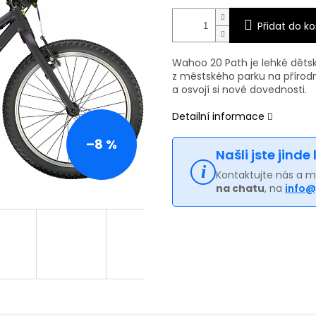
Přidat do ko
Wahoo 20 Path je lehké dětsk
z městského parku na přírodní 
a osvojí si nové dovednosti.
Detailní informace
–8 %
Našli jste jinde
Kontaktujte nás a 
na chatu
, na
info@