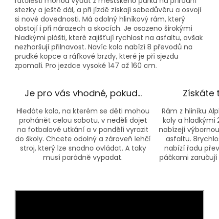
ratolesti mohou vydat z městského parku na přírodní
stezky a ještě dál, a při jízdě získají sebedůvěru a osvojí
si nové dovednosti. Má odolný hliníkový rám, který
obstojí i při nárazech a skocích. Je osazeno širokými
hladkými plášti, které zajišťují rychlost na asfaltu, avšak
nezhoršují přilnavost. Navíc kolo nabízí 8 převodů na
prudké kopce a ráfkové brzdy, které je při sjezdu
zpomalí. Pro jezdce vysoké 147 až 160 cm.
Je pro vás vhodné, pokud…
Získáte 
Hledáte kolo, na kterém se děti mohou
Rám z hliníku Al
prohánět celou sobotu, v neděli dojet
koly a hladkými 
na fotbalové utkání a v pondělí vyrazit
nabízejí výbornou
do školy. Chcete odolný a zároveň lehčí
asfaltu. 8rychl
stroj, který lze snadno ovládat. A taky
nabízí řadu pře
musí parádně vypadat.
páčkami zaručují 