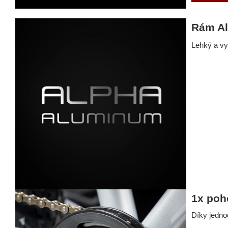
Rám A
Lehký a vy
1x poh
Díky jedno