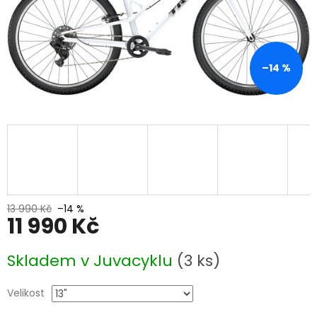
–14 %
13 990 Kč
–14 %
11 990 Kč
Měrná
Skladem v Juvacyklu
(3 ks)
cena:
Velikost