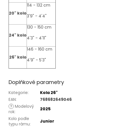
114 - 132 cm
20" kolo
3'9" - 4'4"
130 - 150 cm
24" kolo
4'3" - 4'11"
146 - 160 cm
26" kolo
4'9" - 5'3"
Doplňkové parametry
Kategorie
:
Kola 26"
EAN
:
768682649046
?
Modelový
2025
rok
:
Kolo podle
Junior
typu rámu
: