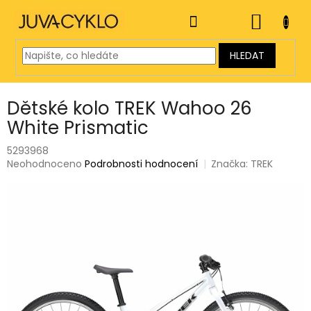
Přejít
na
NÁKUP
obsah
KOŠÍK
HLEDAT
Dětské kolo TREK Wahoo 26
White Prismatic
5293968
Průměrné
Neohodnoceno
Podrobnosti hodnocení
Značka:
TREK
hodnocení
produktu
je
0,0
z
5
hvězdiček.