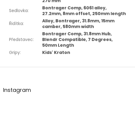
270 mm
Bontrager Comp, 6061 alloy,
Sedlovka
:
27.2mm, 8mm offset, 250mm length
Alloy, Bontrager, 31.8mm, 15mm
Řidítka
:
camber, 580mm width
Bontrager Comp, 31.8mm Hub,
Představec
:
Blendr Compatible, 7 Degrees,
50mm Length
Gripy
:
Kids' Kraton
Z
á
p
a
Instagram
t
í