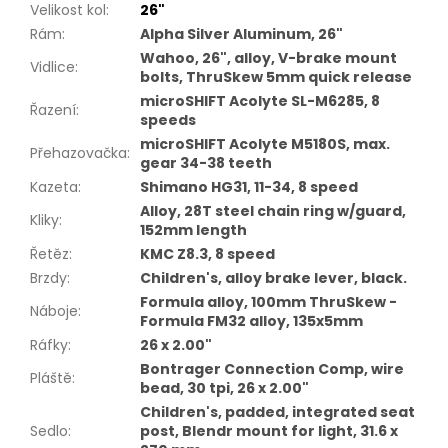
Velikost kol
:
26"
Rám
:
Alpha Silver Aluminum, 26"
Wahoo, 26", alloy, V-brake mount
Vidlice
:
bolts, ThruSkew 5mm quick release
microSHIFT Acolyte SL-M6285, 8
Řazení
:
speeds
microSHIFT Acolyte M5180S, max.
Přehazovačka
:
gear 34-38 teeth
Kazeta
:
Shimano HG31, 11-34, 8 speed
Alloy, 28T steel chain ring w/guard,
Kliky
:
152mm length
Řetěz
:
KMC Z8.3, 8 speed
Brzdy
:
Children's, alloy brake lever, black.
Formula alloy, 100mm ThruSkew -
Náboje
:
Formula FM32 alloy, 135x5mm
Ráfky
:
26 x 2.00"
Bontrager Connection Comp, wire
Pláště
:
bead, 30 tpi, 26 x 2.00"
Children's, padded, integrated seat
Sedlo
:
post, Blendr mount for light, 31.6 x