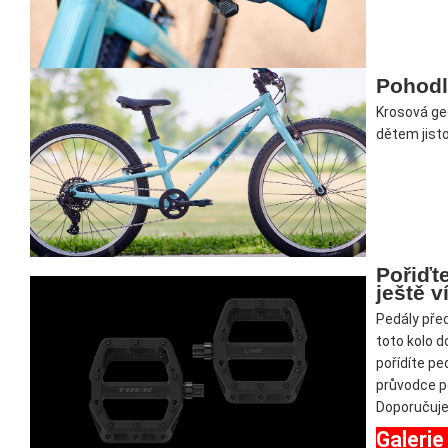
Pohodlí
Krosová ge
dětem jisto
Pořiďte
ještě v
Pedály před
toto kolo d
pořídíte pe
průvodce p
Doporučuje
Galerie