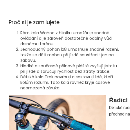
Proč si je zamilujete
Rám kola Wahoo z hliníku umožňuje snadné
ovládání a je zároveň dostatečně odolný vůči
drsnému terénu.
Jednoduchý pohon 1x8 umožňuje snadné řazení,
takže se děti mohou při jízdě soustředit jen na
zábavu.
Hladké a současně přilnavé pláště zvyšují jistotu
při jízdě a zaručují rychlost bez ztráty trakce.
Dětská kola Trek navrhují a sestavují lidé, kteří
kolům rozumí. Tato kola rovněž kryje časově
neomezená záruka.
Řadicí 
Dětské řadi
přechod na 