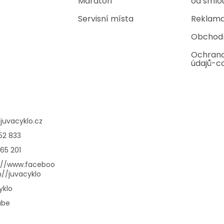
Maraton
od smlo
Servisní místa
Reklama
Obchod
Ochrana
údajů-c
@
juvacyklo.cz
52 833
65 201
://www.faceboo
//juvacyklo
yklo
ube