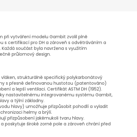
m při vytváření modelu Gambit zvolil plně
ilbu s certifikací pro DH a zároveň s odvětráváním a
. Každá součást byla navržena s využitím
tečně průlomový design.
 vláken, strukturálně specifický polykarbonátový
ěny s přesně definovanou hustotou (patentováno)
bení a lepší ventilaci. Certifikát ASTM DH (1952).
it díky nastavitelnému integrovanému systému Gambit,
lavy a týlní základny.
vodu hlavy) umožňuje přizpůsobit pohodlí a vyladit
nchronizaci helmy a brýlí.
jí přizpůsobení jakémukoli tvaru hlavy.
a poskytuje široké zorné pole a zároveň chrání před