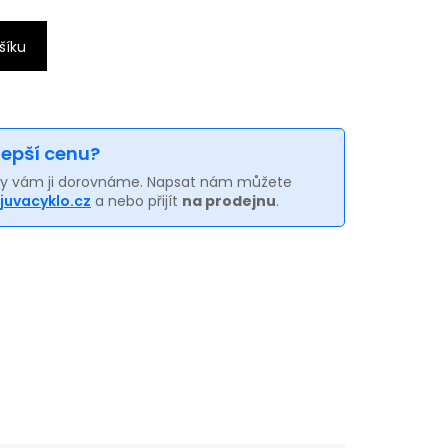
šíku
 lepší cenu?
my vám ji dorovnáme. Napsat nám můžete
juvacyklo.cz
a nebo přijít
na prodejnu
.