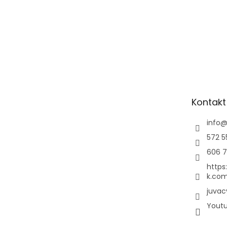
Kontakt
info
572 5
606 7
https
k.com
juvac
Yout