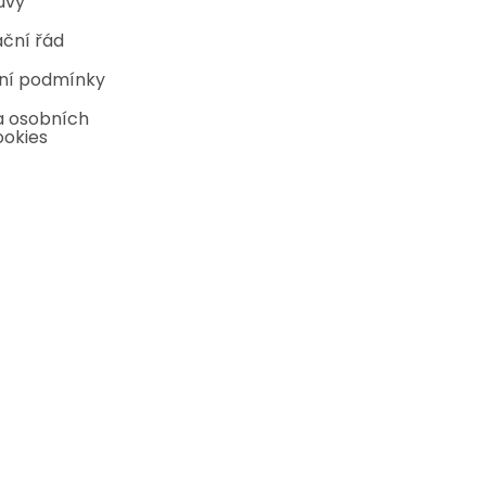
uvy
ční řád
ní podmínky
 osobních
ookies