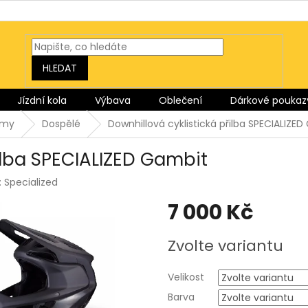
HLEDAT
Jízdní kola
Výbava
Oblečení
Dárkové poukaz
lmy
Dospělé
Downhillová cyklistická přilba SPECIALIZE
ilba SPECIALIZED Gambit
:
Specialized
7 000 Kč
Měrná
Zvolte variantu
cena:
Velikost
Barva