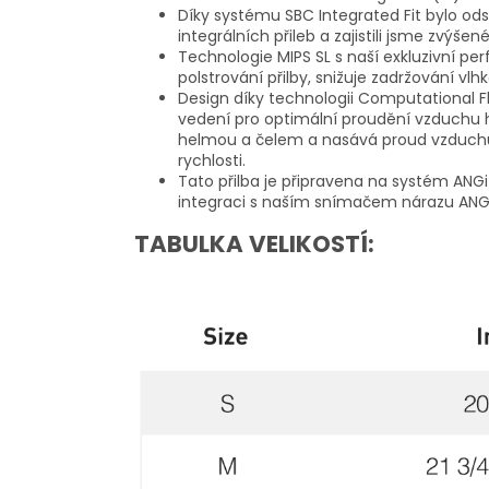
Díky systému SBC Integrated Fit bylo od
integrálních přileb a zajistili jsme zvýše
Technologie MIPS SL s naší exkluzivní pe
polstrování přilby, snižuje zadržování vlh
Design díky technologii Computational F
vedení pro optimální proudění vzduchu 
helmou a čelem a nasává proud vzduchu
rychlosti.
Tato přilba je připravena na systém AN
integraci s naším snímačem nárazu ANGi
TABULKA VELIKOSTÍ: