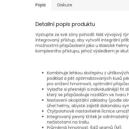
Popis
Diskuze
Detailní popis produktu
Vystupte ze své zóny pohodlí. Náš vývojový tý
integrovaný přístup, aby vytvořil integrální př
možnostmi přizpůsobení jako u klasické helmy
komplexního přístupu, jehož výsledkem je sku
Kombinuje lehkou skořepinu z uhlíkových
podklad a pět optimalizovaných kusů p
pro snížení hmotnosti, optimální přizpůso
Vylaďte si přesnější a individuálnější f
který se přizpůsobuje rozdílům ve tvaru h
Nastavení okcipitální základny (podle ob
úhel helmy, abyste zajistili dokonalou sy
Čtyřpolohově nastavitelné lícnice umožňu
Integrovaný pevný štítek je odnímatelný 
nečistotami na trailu.
Průměrná hmotnost: 640 gramů (M).