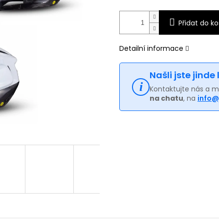
Přidat do ko
Detailní informace
Našli jste jinde
Kontaktujte nás a 
na chatu
, na
info@