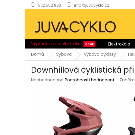
Přejít
572 552 833
info@juvacyklo.cz
na
obsah
Výprodej kol a elektrokol
Elektrokola
Domů
Výbava
Výbava cyklisty
He
Downhillová cyklistická př
Průměrné
Neohodnoceno
Podrobnosti hodnocení
Značka
hodnocení
produktu
je
0,0
z
5
hvězdiček.