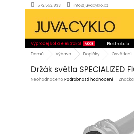
Přejít
572 552 833
info@juvacyklo.cz
na
obsah
Výprodej kol a elektrokol
Elektrokola
Domů
Výbava
Doplňky
Osvětlení
Držák světla SPECIALIZED Fl
Průměrné
Neohodnoceno
Podrobnosti hodnocení
Značka
hodnocení
produktu
je
0,0
z
5
hvězdiček.