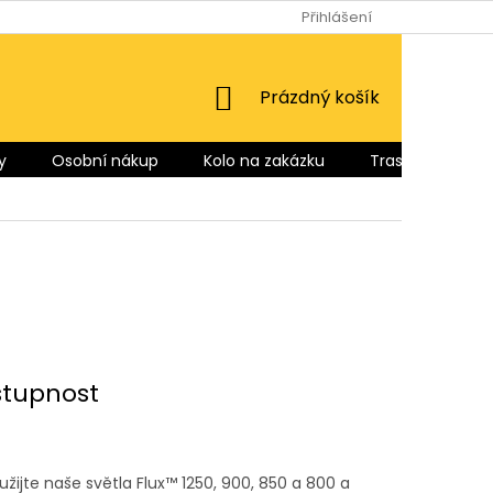
Přihlášení
NÁKUPNÍ
Prázdný košík
KOŠÍK
y
Osobní nákup
Kolo na zakázku
Trasy pro Vás
stupnost
žijte naše světla Flux™ 1250, 900, 850 a 800 a