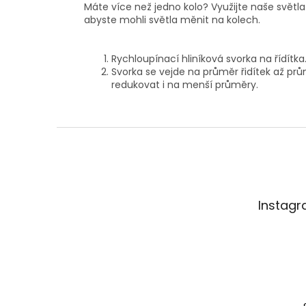
Máte více než jedno kolo? Využijte naše světla
abyste mohli světla měnit na kolech.
Rychloupínací hliníková svorka na řídítka
Svorka se vejde na průměr řidítek až p
redukovat i na menší průměry.
Z
á
p
a
t
Instag
í