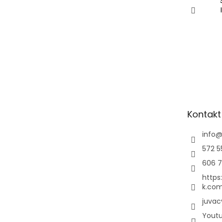
Kontakt
info
572 5
606 7
https
k.com
juvac
Yout