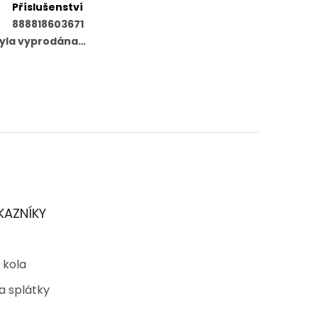
Příslušenství
888818603671
byla vyprodána…
KAZNÍKY
 kola
a splátky