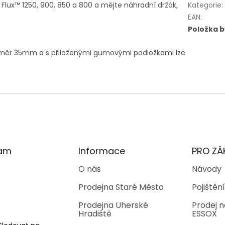
 Flux™ 1250, 900, 850 a 800 a mějte náhradní držák,
Kategorie
:
EAN
:
Položka 
.
růměr 35mm a s přiloženými gumovými podložkami lze
ram
Informace
PRO ZÁ
O nás
Návody
Prodejna Staré Město
Pojištění
Prodejna Uherské
Prodej n
Hradiště
ESSOX