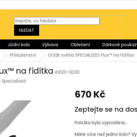
HLEDAT
Jízdní kola
Výbava
Oblečení
Dárkové poukaz
Příslušenství
Držák světla SPECIALIZED Flux™ na řídítka
ux™ na řídítka
49120-9230
:
Specialized
670 Kč
Měrná
Zeptejte se na do
cena:
Položka byla vyprodána…
Máte více než jedno kolo? Vyu