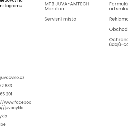
Sledovat na
MTB JUVA-AMTECH
Formulá
Instagramu
Maraton
od smlo
Servisní místa
Reklama
Obchod
Ochrana
údajů-c
@
juvacyklo.cz
52 833
65 201
://www.faceboo
//juvacyklo
yklo
ube