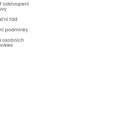
ř odstoupení
uvy
ční řád
ní podmínky
 osobních
ookies