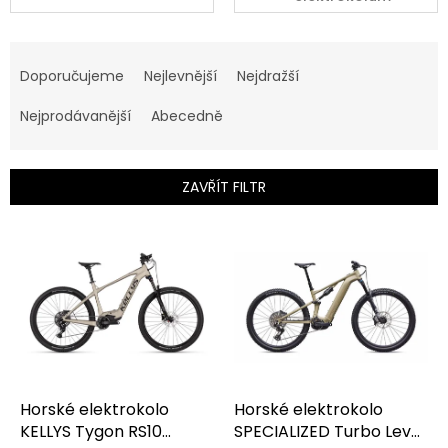
Ř
a
Doporučujeme
Nejlevnější
Nejdražší
z
e
Nejprodávanější
Abecedně
n
í
p
ZAVŘÍT FILTR
r
o
V
d
ý
u
p
k
i
t
s
ů
p
r
o
d
Horské elektrokolo
Horské elektrokolo
u
KELLYS Tygon RS10
SPECIALIZED Turbo Levo