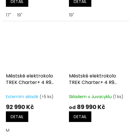
DETAIL
DETAIL
17"
19"
19"
Městské elektrokolo
Městské elektrokolo
TREK Charter+ 4 R9
TREK Charter+ 4 R9
800Wh Lowstep Lichen
800Wh Lowstep Lunar
Green
Silver
Externím skladě
(>5 ks)
Skladem v Juvacyklu
(1 ks)
92 990 Kč
89 990 Kč
od
DETAIL
DETAIL
M