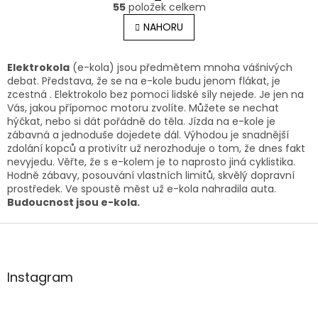
O
r
55
položek celkem
v
á
l
NAHORU
n
á
k
o
d
v
a
Elektrokola
(e-kola) jsou předmětem mnoha vášnivých
á
c
debat. Představa, že se na e-kole budu jenom flákat, je
n
í
zcestná . Elektrokolo bez pomoci lidské síly nejede. Je jen na
í
p
Vás, jakou přípomoc motoru zvolíte. Můžete se nechat
r
hýčkat, nebo si dát pořádně do těla. Jízda na e-kole je
v
zábavná a jednoduše dojedete dál. Výhodou je snadnější
k
zdolání kopců a protivítr už nerozhoduje o tom, že dnes fakt
y
nevyjedu. Věřte, že s e-kolem je to naprosto jiná cyklistika.
v
Hodně zábavy, posouvání vlastních limitů, skvělý dopravní
ý
prostředek. Ve spoustě měst už e-kola nahradila auta.
p
Budoucnost jsou e-kola.
i
Z
s
u
á
p
a
Instagram
t
í