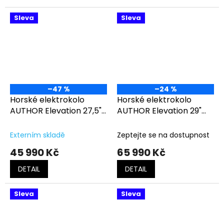
Sleva
Sleva
–47 %
–24 %
Horské elektrokolo
Horské elektrokolo
AUTHOR Elevation 27,5"
AUTHOR Elevation 29"
ASL černá-zlatá
ASL bílá-stříbrná-
růžová
Externím skladě
Zeptejte se na dostupnost
45 990 Kč
65 990 Kč
DETAIL
DETAIL
Sleva
Sleva