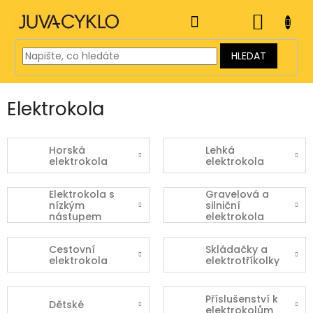
Přejít
na
NÁKUP
obsah
KOŠÍK
HLEDAT
Elektrokola
Horská
Lehká
elektrokola
elektrokola
Elektrokola s
Gravelová a
nízkým
silniční
nástupem
elektrokola
Cestovní
Skládačky a
elektrokola
elektrotříkolky
Příslušenství k
Dětské
elektrokolům