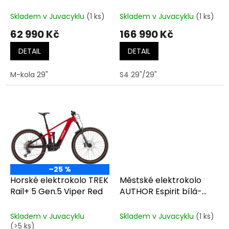
k
Mocha Grey
R Comp Alloy Satin East
t
Sierras
Skladem v Juvacyklu
(1 ks)
Skladem v Juvacyklu
(1 ks)
ů
62 990 Kč
166 990 Kč
DETAIL
DETAIL
M-kola 29"
S4 29"/29"
–25 %
Horské elektrokolo TREK
Městské elektrokolo
Rail+ 5 Gen.5 Viper Red
AUTHOR Espirit bílá-
černá-zlatá
Skladem v Juvacyklu
Skladem v Juvacyklu
(1 ks)
(>5 ks)