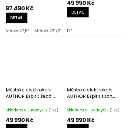
49 990 Kč
97 490 Kč
DETAIL
DETAIL
S-kola 27,5"
M-kola 29"/27,5"
17"
L-kola 29"/27,5"
XL-kola 2
Městské elektrokolo
Městské elektrokolo
AUTHOR Espirit šedá-
AUTHOR Espirit titan
černá-zlatá
matná-černá-červená
Skladem v Juvacyklu
(1 ks)
Skladem v Juvacyklu
(1 ks)
49 990 Kč
49 990 Kč