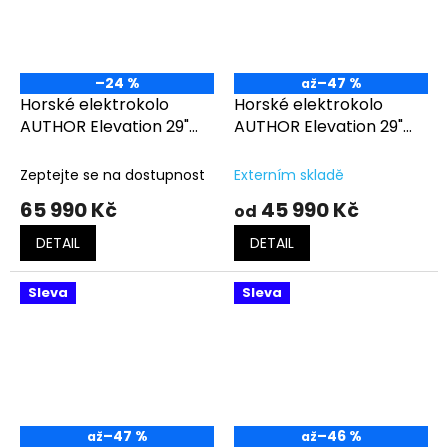
–24 %
–47 %
až
Horské elektrokolo
Horské elektrokolo
AUTHOR Elevation 29"
AUTHOR Elevation 29"
ASL stříbrná-zelená
černá-žlutá
Zeptejte se na dostupnost
Externím skladě
65 990 Kč
45 990 Kč
od
DETAIL
DETAIL
Sleva
Sleva
–47 %
–46 %
až
až