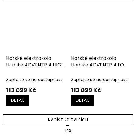
Horské elektrokolo
Horské elektrokolo
Haibike ADVENTR 4 HIGH
Haibike ADVENTR 4 LOW
Grey/Bamboo Green
Grey/Bamboo Green
Zeptejte se na dostupnost
Zeptejte se na dostupnost
113 099 Kč
113 099 Kč
DETAIL
DETAIL
NAČÍST 20 DALŠÍCH
S
1
3
t