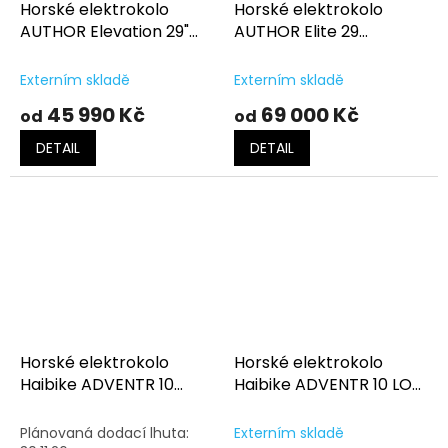
Horské elektrokolo
Horské elektrokolo
AUTHOR Elevation 29"
AUTHOR Elite 29
šedá-červená
černá/limeta
Externím skladě
Externím skladě
45 990 Kč
69 000 Kč
od
od
DETAIL
DETAIL
Horské elektrokolo
Horské elektrokolo
Haibike ADVENTR 10
Haibike ADVENTR 10 LOW
HIGH Metallic
Metallic Sand/Black
Sand/Black
Plánovaná dodací lhuta:
Externím skladě