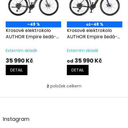
t
s
ů
p
r
o
–48 %
–48 %
až
d
Krosové elektrokolo
Krosové elektrokolo
u
AUTHOR Empire šedá-
AUTHOR Empire šedá-
k
červená
limeta
t
Externím skladě
Externím skladě
ů
35 990 Kč
35 990 Kč
od
DETAIL
DETAIL
2
položek celkem
O
v
l
Z
á
á
d
p
a
a
Instagram
c
t
í