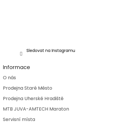
í
p
r
v
k
y
v
ý
p
i
Sledovat na Instagramu
s
u
Informace
O nás
Prodejna Staré Město
Prodejna Uherské Hradiště
MTB JUVA-AMTECH Maraton
Servisní místa