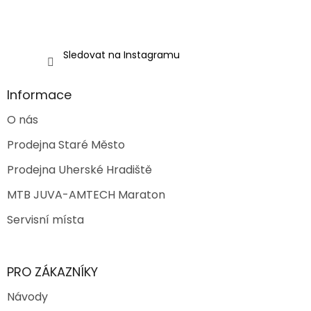
v
ý
p
i
Sledovat na Instagramu
s
u
Informace
O nás
Prodejna Staré Město
Prodejna Uherské Hradiště
MTB JUVA-AMTECH Maraton
Servisní místa
PRO ZÁKAZNÍKY
Návody