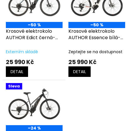
t
s
ů
p
r
o
–50 %
–50 %
d
Krosové elektrokolo
Krosové elektrokolo
u
AUTHOR Edict černá-
AUTHOR Essence bílá-
k
modrá
stříbrná-červená
t
Externím skladě
Zeptejte se na dostupnost
ů
25 990 Kč
25 990 Kč
DETAIL
DETAIL
Sleva
–24 %