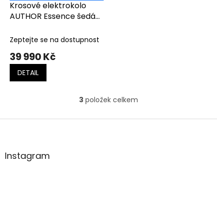
Krosové elektrokolo
AUTHOR Essence šedá-
zlatá-černá
Zeptejte se na dostupnost
39 990 Kč
DETAIL
3
položek celkem
O
v
l
Z
á
á
d
p
a
a
Instagram
c
t
í
í
p
r
v
k
y