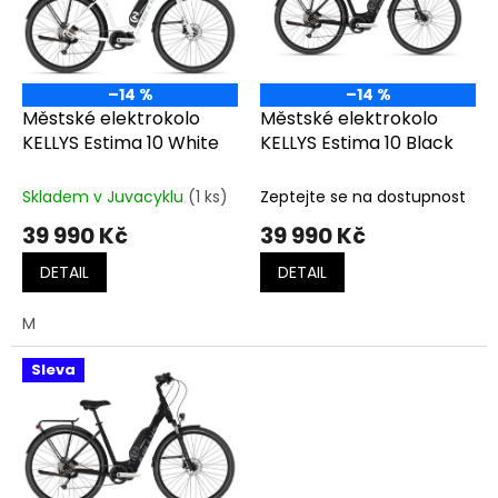
t
s
ů
p
r
o
–14 %
–14 %
d
Městské elektrokolo
Městské elektrokolo
u
KELLYS Estima 10 White
KELLYS Estima 10 Black
k
t
Skladem v Juvacyklu
(1 ks)
Zeptejte se na dostupnost
ů
39 990 Kč
39 990 Kč
DETAIL
DETAIL
M
Sleva