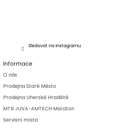
r
v
k
y
v
ý
p
i
Sledovat na Instagramu
s
u
Informace
O nás
Prodejna Staré Město
Prodejna Uherské Hradiště
MTB JUVA-AMTECH Maraton
Servisní místa