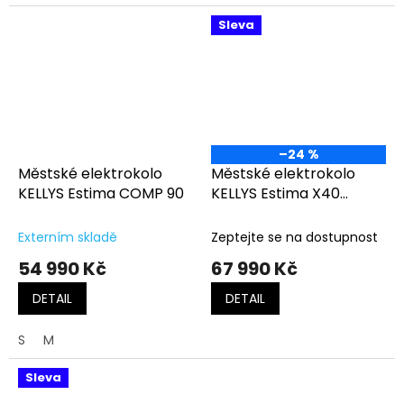
Sleva
–24 %
Městské elektrokolo
Městské elektrokolo
KELLYS Estima COMP 90
KELLYS Estima X40
Anthracite
Externím skladě
Zeptejte se na dostupnost
54 990 Kč
67 990 Kč
DETAIL
DETAIL
S
M
Sleva