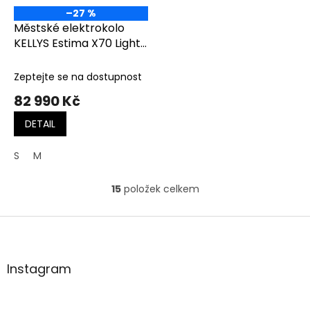
–27 %
Městské elektrokolo
KELLYS Estima X70 Light
Grey
Zeptejte se na dostupnost
82 990 Kč
DETAIL
S
M
15
položek celkem
O
v
l
Z
á
á
d
p
a
a
Instagram
c
t
í
í
p