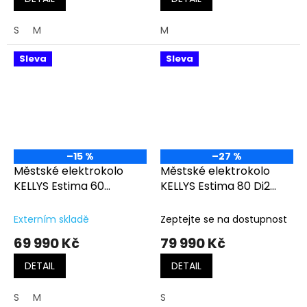
S
M
M
Sleva
Sleva
–15 %
–27 %
Městské elektrokolo
Městské elektrokolo
KELLYS Estima 60
KELLYS Estima 80 Di2
Champagne
Antracite
Externím skladě
Zeptejte se na dostupnost
69 990 Kč
79 990 Kč
DETAIL
DETAIL
S
M
S