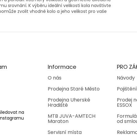
u srovnání. K výběru ideální velikosti kola navštivte
může zvolit vhodné kolo a jeho velikost pro vaše
ram
Informace
PRO ZÁ
O nás
Návody
Prodejna Staré Město
Pojištění
Prodejna Uherské
Prodej n
Hradiště
ESSOX
Sledovat na
MTB JUVA-AMTECH
Formulá
Instagramu
Maraton
od smlo
Servisní místa
Reklama