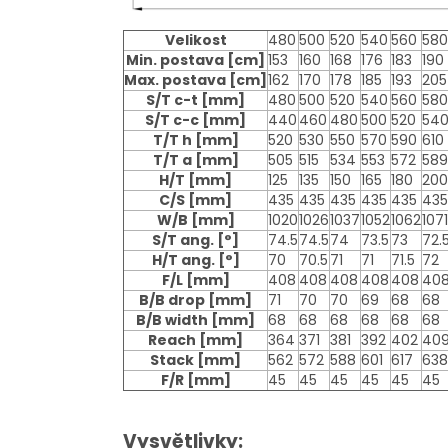
Velikost
480
500
520
540
560
580
Min. postava
[cm]
153
160
168
176
183
190
Max. postava
[cm]
162
170
178
185
193
205
S/T c-t
[mm]
480
500
520
540
560
580
S/T c-c
[mm]
440
460
480
500
520
54
T/T h
[mm]
520
530
550
570
590
610
T/T a
[mm]
505
515
534
553
572
589
H/T
[mm]
125
135
150
165
180
200
C/S
[mm]
435
435
435
435
435
435
W/B
[mm]
1020
1026
1037
1052
1062
1071
S/T ang.
[°]
74.5
74.5
74
73.5
73
72.
H/T ang.
[°]
70
70.5
71
71
71.5
72
F/L
[mm]
408
408
408
408
408
40
B/B drop
[mm]
71
70
70
69
68
68
B/B width
[mm]
68
68
68
68
68
68
Reach
[mm]
364
371
381
392
402
40
Stack
[mm]
562
572
588
601
617
638
F/R
[mm]
45
45
45
45
45
45
Vysvětlivky: