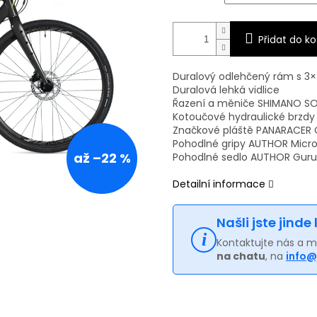
Přidat do ko
Duralový odlehčený rám s 3
Duralová lehká vidlice
Řazení a měniče SHIMANO SOR
Kotoučové hydraulické brzd
Značkové pláště PANARACER G
Pohodlné gripy AUTHOR Micro
až –22 %
Pohodlné sedlo AUTHOR Guru
Detailní informace
Našli jste jinde
Kontaktujte nás a 
na chatu
, na
info@