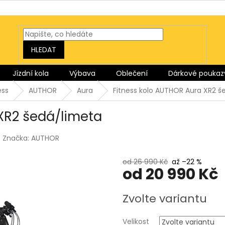
HLEDAT
Jízdní kola
Výbava
Oblečení
Dárkové poukaz
ess
AUTHOR
Aura
Fitness kolo AUTHOR Aura XR2 š
XR2 šedá/limeta
Značka:
AUTHOR
od 26 990 Kč
až –22 %
od
20 990 Kč
Měrná
Zvolte variantu
cena:
Velikost