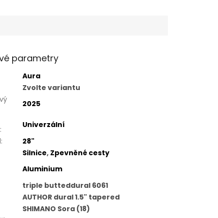
vé parametry
Aura
Zvolte variantu
vý
2025
Univerzální
:
l
:
28"
Silnice
,
Zpevněné cesty
Aluminium
triple butteddural 6061
AUTHOR dural 1.5" tapered
SHIMANO Sora (18)