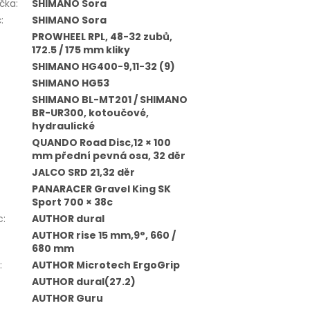
čka
:
SHIMANO Sora
č
:
SHIMANO Sora
PROWHEEL RPL, 48-32 zubů,
172.5 / 175 mm kliky
SHIMANO HG400-9,11-32 (9)
SHIMANO HG53
SHIMANO BL-MT201 / SHIMANO
BR-UR300, kotoučové,
hydraulické
QUANDO Road Disc,12 × 100
mm přední pevná osa, 32 děr
JALCO SRD 21,32 děr
PANARACER Gravel King SK
Sport 700 × 38c
c
:
AUTHOR dural
AUTHOR rise 15 mm,9°, 660 /
680 mm
:
AUTHOR Microtech ErgoGrip
AUTHOR dural(27.2)
AUTHOR Guru