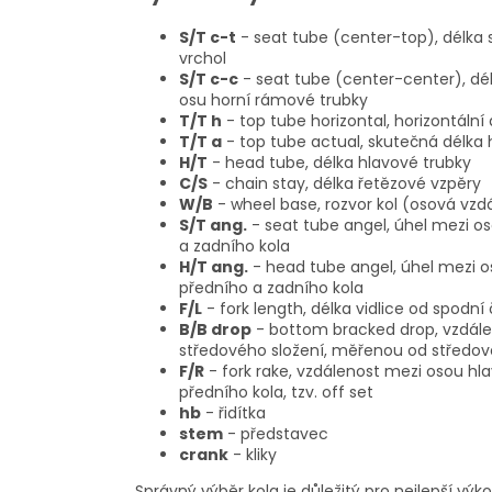
S/T c-t
- seat tube (center-top), délka 
vrchol
S/T c-c
- seat tube (center-center), dé
osu horní rámové trubky
T/T h
- top tube horizontal, horizontáln
T/T a
- top tube actual, skutečná délka
H/T
- head tube, délka hlavové trubky
C/S
- chain stay, délka řetězové vzpěry
W/B
- wheel base, rozvor kol (osová vzd
S/T ang.
- seat tube angel, úhel mezi o
a zadního kola
H/T ang.
- head tube angel, úhel mezi o
předního a zadního kola
F/L
- fork length, délka vidlice od spodní
B/B drop
- bottom bracked drop, vzdále
středového složení, měřenou od středov
F/R
- fork rake, vzdálenost mezi osou hl
předního kola, tzv. off set
hb
- řidítka
stem
- představec
crank
- kliky
Správný výběr kola je důležitý pro nejlepší vý