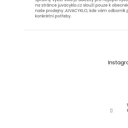
na stránce juvacyklo.cz slouží pouze k obecném
naše prodejny JUVACYKLO, kde vám odborník po
konkrétní potřeby.
Z
á
p
a
t
Instag
í