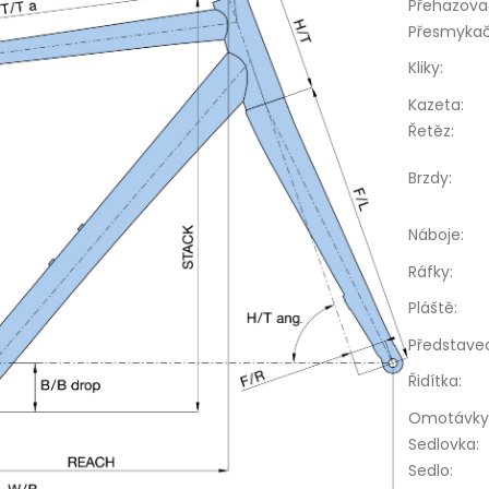
Přehazova
Přesmyka
Kliky
:
Kazeta
:
Řetěz
:
Brzdy
:
Náboje
:
Ráfky
:
Pláště
:
Představe
Řidítka
:
Omotávky
Sedlovka
:
Sedlo
: