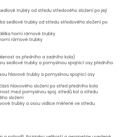
sedlové trubky od středu středového složení po její
lka sedlové trubky od středu středového složení po
í délka horní rámové trubky
 horní rámové trubky
álenost os předního a zadního kola)
sou sedlové trubky a pomyslnou spojnicí osy předního
sou hlavové trubky a pomyslnou spojnicí osy
 části hlavového složení po střed předního kola
nost mezi pomyslnou spoj. středů kol a středu
ého složení
avové trubky a osou vidlice měřené ve středu
kon a pohodlí. Rozměry velikostí a geometrie uvedené