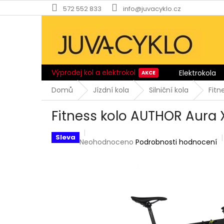
Přejít
572 552 833
info@juvacyklo.cz
na
obsah
Výprodej kol a elektrokol
Elektrokola
Domů
Jízdní kola
Silniční kola
Fitn
Fitness kolo AUTHOR Aura 
Sleva
Průměrné
Neohodnoceno
Podrobnosti hodnocení
hodnocení
produktu
je
0,0
z
5
hvězdiček.