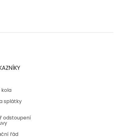
KAZNÍKY
 kola
a splátky
ř odstoupení
uvy
ční řád