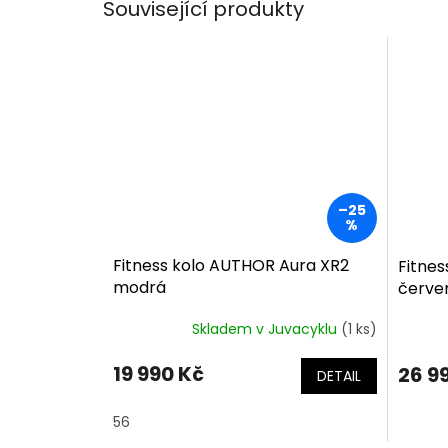
Související produkty
–25
%
Fitness kolo AUTHOR Aura XR2
Fitne
modrá
červe
Skladem v Juvacyklu
(1 ks)
19 990 Kč
26 9
DETAIL
56