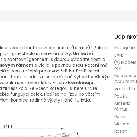
Doplňko
libě úzká zahnutá závodní řidítka (berany)? Pak je
Kategorie
:
 první gravel kolo s rovnými řidítky.
Unikátní
EAN
:
 a sportovní geometrii s dobrou ovladatelností a
?
Modelo
alovým rámem
a vidlicí s pevnou osou. Řazení má
rok
:
iální verzi určené pro rovná řidítka. Brzdí velmi
Kolo podle
ano
. I tento model lze samozřejmě vybavit veškerým
typu rámu
iverzální sportovec, který v sobě
kombinuje
 fitness kola. Ze všech kategorií si bere určité
Velikost ko
dobře fungující celek. Hodí se na jízdu po větším
Použití
:
ní kondice, rodinné výlety i lehčí turistiku.
Materiál
rámu
:
Rám
:
Vidlice
:
Řazení
: