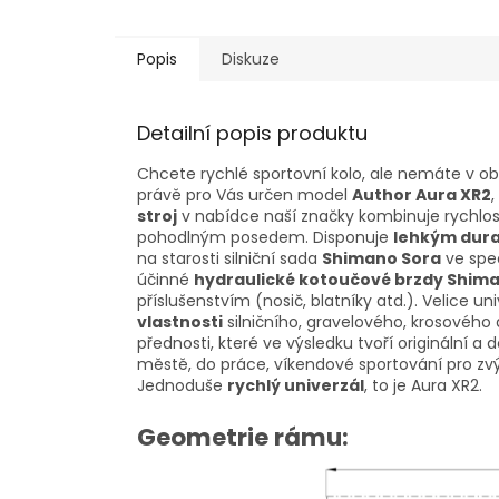
Popis
Diskuze
Detailní popis produktu
Chcete rychlé sportovní kolo, ale nemáte v ob
právě pro Vás určen model
Author Aura XR2
,
stroj
v nabídce naší značky kombinuje rychlost
pohodlným posedem. Disponuje
lehkým dur
na starosti silniční sada
Shimano Sora
ve spec
účinné
hydraulické kotoučové brzdy Shim
příslušenstvím (nosič, blatníky atd.). Velice un
vlastnosti
silničního, gravelového, krosového a
přednosti, které ve výsledku tvoří originální a 
městě, do práce, víkendové sportování pro zvýše
Jednoduše
rychlý univerzál
, to je Aura XR2.
Geometrie rámu: