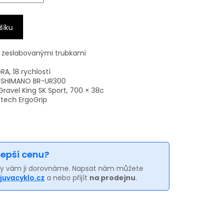
šíku
× zeslabovanými trubkami
A, 18 rychlostí
y SHIMANO BR-UR300
ravel King SK Sport, 700 × 38c
tech ErgoGrip
 lepší cenu?
my vám ji dorovnáme. Napsat nám můžete
juvacyklo.cz
a nebo přijít
na prodejnu
.