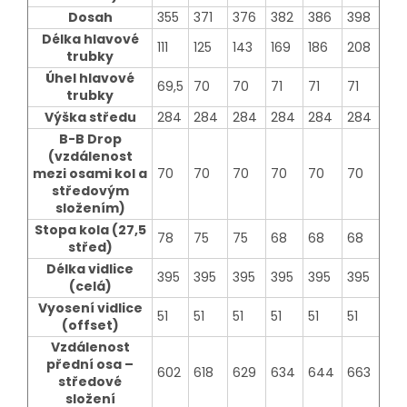
Dosah
355
371
376
382
386
398
Délka hlavové
111
125
143
169
186
208
trubky
Úhel hlavové
69,5
70
70
71
71
71
trubky
Výška středu
284
284
284
284
284
284
B-B Drop
(vzdálenost
mezi osami kol a
70
70
70
70
70
70
středovým
složením)
Stopa kola (27,5
78
75
75
68
68
68
střed)
Délka vidlice
395
395
395
395
395
395
(celá)
Vyosení vidlice
51
51
51
51
51
51
(offset)
Vzdálenost
přední osa –
602
618
629
634
644
663
středové
složení