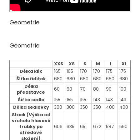
Geometrie
Geometrie
XXS
XS
S
M
L
XL
Délka klik
165
165
170
170
175
175
Šířka řidítek
680
680
680
680
680
680
Délka
60
60
70
80
90
100
představce
Šířka sedla
155
155
155
143
143
143
Délka sedlovky
300
300
350
350
400
400
Stack (Výška od
vrcholu hlavové
trubky po
606
635
651
672
587
590
středové
složení)