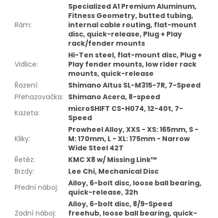
Specialized A1 Premium Aluminum,
Fitness Geometry, butted tubing,
Rám
:
internal cable routing, flat-mount
disc, quick-release, Plug + Play
rack/fender mounts
Hi-Ten steel, flat-mount disc, Plug +
Vidlice
:
Play fender mounts, low rider rack
mounts, quick-release
Řazení
:
Shimano Altus SL-M315-7R, 7-Speed
Přehazovačka
:
Shimano Acera, 8-speed
microSHIFT CS-H074, 12-40t, 7-
Kazeta
:
Speed
Prowheel Alloy, XXS - XS: 165mm, S -
Kliky
:
M: 170mm, L - XL: 175mm - Narrow
Wide Steel 42T
Řetěz
:
KMC X8 w/ Missing Link™
Brzdy
:
Lee Chi, Mechanical Disc
Alloy, 6-bolt disc, loose ball bearing,
Přední náboj
:
quick-release, 32h
Alloy, 6-bolt disc, 8/9-Speed
Zadní náboj
:
freehub, loose ball bearing, quick-