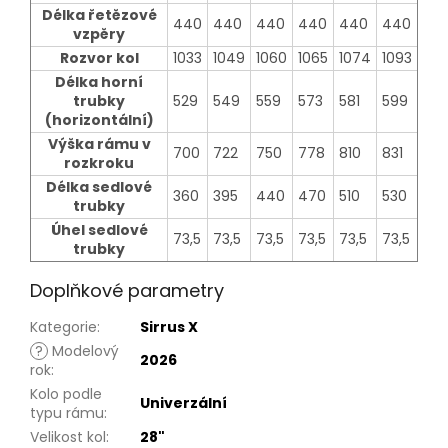
Délka řetězové
440
440
440
440
440
440
vzpěry
Rozvor kol
1033
1049
1060
1065
1074
1093
Délka horní
trubky
529
549
559
573
581
599
(horizontální)
Výška rámu v
700
722
750
778
810
831
rozkroku
Délka sedlové
360
395
440
470
510
530
trubky
Úhel sedlové
73,5
73,5
73,5
73,5
73,5
73,5
trubky
Doplňkové parametry
Kategorie
:
Sirrus X
?
Modelový
2026
rok
:
Kolo podle
Univerzální
typu rámu
:
Velikost kol
:
28"