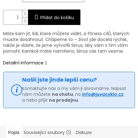
Přidat do košíku
Máte kam jít, lidi, které můžete vidět, a fitness cílů, kterých
musíte dosáhnout. Chápeme to – život jde docela rychle,
takže je dobře, že jsme vytvořili Sirrus, aby vám s tím vším
pomohl. Kamkoli máte namířeno, Sirrus vás tam vezme.
Detailní informace
Našli jste jinde lepší cenu?
Kontaktujte nás a my vám ji dorovnáme. Napsat
nám můžete
na chatu
, na
info@juvacyklo.cz
a nebo přijít
na prodejnu
.
Popis
Související soubory (1)
Diskuze