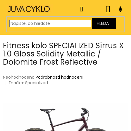
Přejít
na
NÁKUP
obsah
KOŠÍK
HLEDAT
Fitness kolo SPECIALIZED Sirrus X
1.0 Gloss Solidity Metallic /
Dolomite Frost Reflective
Průměrné
Neohodnoceno
Podrobnosti hodnocení
hodnocení
Značka:
Specialized
produktu
je
0,0
z
5
hvězdiček.