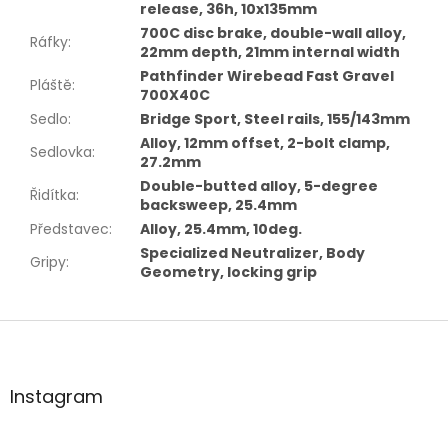
release, 36h, 10x135mm
700C disc brake, double-wall alloy,
Ráfky
:
22mm depth, 21mm internal width
Pathfinder Wirebead Fast Gravel
Pláště
:
700X40C
Sedlo
:
Bridge Sport, Steel rails, 155/143mm
Alloy, 12mm offset, 2-bolt clamp,
Sedlovka
:
27.2mm
Double-butted alloy, 5-degree
Řidítka
:
backsweep, 25.4mm
Představec
:
Alloy, 25.4mm, 10deg.
Specialized Neutralizer, Body
Gripy
:
Geometry, locking grip
Z
á
p
a
Instagram
t
í