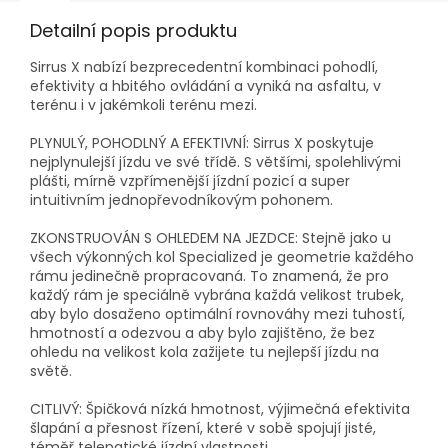
Detailní popis produktu
Sirrus X nabízí bezprecedentní kombinaci pohodlí,
efektivity a hbitého ovládání a vyniká na asfaltu, v
terénu i v jakémkoli terénu mezi.
PLYNULÝ, POHODLNÝ A EFEKTIVNÍ: Sirrus X poskytuje
nejplynulejší jízdu ve své třídě. S většími, spolehlivými
plášti, mírně vzpřímenější jízdní pozicí a super
intuitivním jednopřevodníkovým pohonem.
ZKONSTRUOVÁN S OHLEDEM NA JEZDCE: Stejně jako u
všech výkonných kol Specialized je geometrie každého
rámu jedinečně propracovaná. To znamená, že pro
každý rám je speciálně vybrána každá velikost trubek,
aby bylo dosaženo optimální rovnováhy mezi tuhostí,
hmotností a odezvou a aby bylo zajištěno, že bez
ohledu na velikost kola zažijete tu nejlepší jízdu na
světě.
CITLIVÝ: Špičková nízká hmotnost, výjimečná efektivita
šlapání a přesnost řízení, které v sobě spojují jisté,
téměř telepatické jízdní vlastnosti.