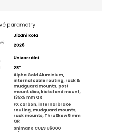
vé parametry
Jízdní kola
vý
2026
Univerzální
:
l
:
28"
Alpha Gold Aluminium,
internal cable routing, rack &
mudguard mounts, post
mount disc, kickstand mount,
135x5 mm QR
FX carbon, internal brake
routing, mudguard mounts,
rack mounts, ThruSkew 5 mm
QR
Shimano CUES U6000