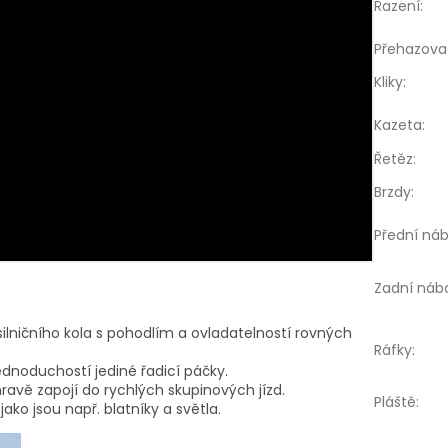
Řazení
:
Přehazova
Kliky
:
Kazeta
:
Řetěz
:
Brzdy
:
Přední náb
Zadní náb
lničního kola s pohodlím a ovladatelností rovných
Ráfky
:
ednoduchostí jediné řadicí páčky.
hravě zapojí do rychlých skupinových jízd.
Pláště
:
ako jsou např. blatníky a světla.