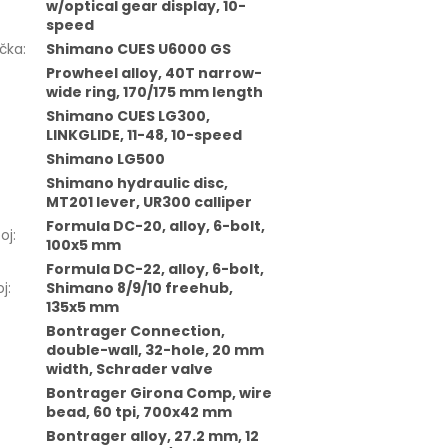
w/optical gear display, 10-
speed
čka
:
Shimano CUES U6000 GS
Prowheel alloy, 40T narrow-
wide ring, 170/175 mm length
Shimano CUES LG300,
LINKGLIDE, 11-48, 10-speed
Shimano LG500
Shimano hydraulic disc,
MT201 lever, UR300 calliper
Formula DC-20, alloy, 6-bolt,
oj
:
100x5 mm
Formula DC-22, alloy, 6-bolt,
oj
:
Shimano 8/9/10 freehub,
135x5 mm
Bontrager Connection,
double-wall, 32-hole, 20 mm
width, Schrader valve
Bontrager Girona Comp, wire
bead, 60 tpi, 700x42 mm
Bontrager alloy, 27.2 mm, 12