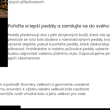
i jiných příležitostech.
Pořiďte si lepší pedály a zamilujte se do svého 
Pedály představují dva z pěti dotykových bodů, které vás spo
přestože se toto kolo dodává s nainstalovanými pedály, kvali
výrazně zlepšíte, pokud si pořídíte pedály, které zdokonalují
přilnavost. Prohlédněte si našeho průvodce pedály vyberte s
budou odpovídat vašemu jízdnímu stylu. Doporučujeme pl
jejich všestrannost.
kon a pohodlí. Rozměry velikostí a geometrie uvedené
u srovnání. K výběru ideální velikosti kola navštivte
může zvolit vhodné kolo a jeho velikost pro vaše