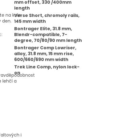
mm offset, 330 /400mm
length
te na kole
Verse Short, chromoly rails,
ý den.
145 mm width
Bontrager Elite, 31.8 mm,
c
:
Blendr-compatible, 7-
degree, 70/80/90 mm length
Bontrager Comp Lowriser,
alloy, 31.8 mm, 15 mm rise,
600/660/690 mm width
Trek Line Comp, nylon lock-
on
 pravděpodobnost
e lehčí a
faltových i