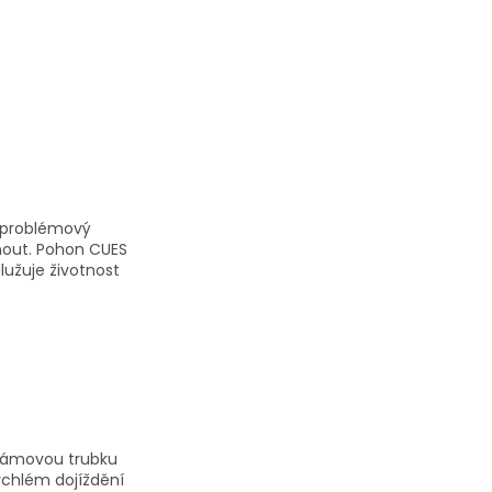
zproblémový
hnout. Pohon CUES
lužuje životnost
 rámovou trubku
ychlém dojíždění