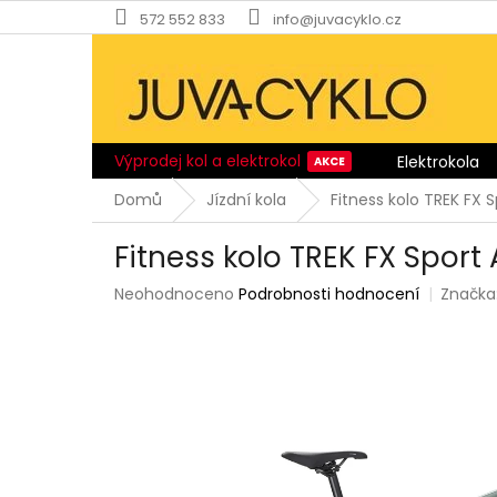
Přejít
572 552 833
info@juvacyklo.cz
na
obsah
Výprodej kol a elektrokol
Elektrokola
Domů
Jízdní kola
Fitness kolo TREK FX 
Fitness kolo TREK FX Sport
Průměrné
Neohodnoceno
Podrobnosti hodnocení
Značka
hodnocení
produktu
je
0,0
z
5
hvězdiček.