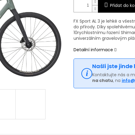
Přidat do ko
FX Sport AL 3 je lehké a všes
do přírody. Díky spolehlivém
10rychlostnímu řazení Shim
univerzálním gravelovým plá
Detailní informace
Našli jste jinde
Kontaktujte nás a 
na chatu
, na
info@