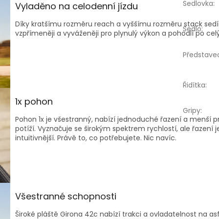
Sedlovka
:
Vyladěno na celodenní jízdu
Díky kratšímu rozměru reach a vyššímu rozměru stack sedí
Sedlo
:
vzpřímeněji a vyváženěji pro plynulý výkon a pohodlí po cel
Představe
Řidítka
:
1x pohon
Gripy
:
Pohon 1x je všestranný, nabízí jednoduché řazení a menší
potíží. Vyznačuje se širokým spektrem rychlostí, ale řazení j
intuitivnější. Právě to, co potřebujete. Nic navíc.
Všestranné schopnosti
Široké pláště Girona 42c nabízí trakci a ovladatelnost na as