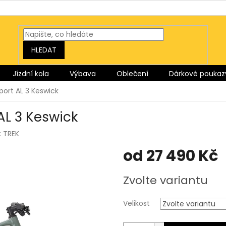
HLEDAT
Jízdní kola
Výbava
Oblečení
Dárkové poukaz
Sport AL 3 Keswick
 AL 3 Keswick
:
TREK
od
27 490 Kč
Měrná
Zvolte variantu
cena:
Velikost