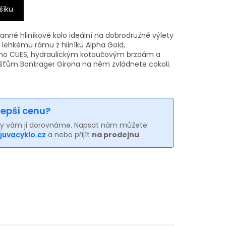
šíku
tranné hliníkové kolo ideální na dobrodružné výlety
u lehkému rámu z hliníku Alpha Gold,
ano CUES, hydraulickým kotoučovým brzdám a
šťům Bontrager Girona na něm zvládnete cokoli.
 lepší cenu?
my vám ji dorovnáme. Napsat nám můžete
juvacyklo.cz
a nebo přijít
na prodejnu
.