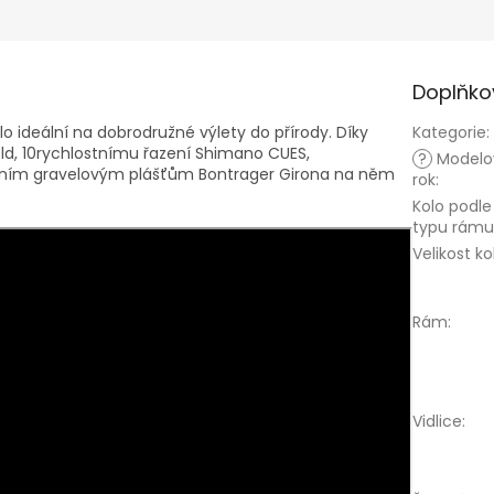
Doplňko
olo ideální na dobrodružné výlety do přírody. Díky
Kategorie
:
ld, 10rychlostnímu řazení Shimano CUES,
?
Modelo
lním gravelovým plášťům Bontrager Girona na něm
rok
:
Kolo podle
typu rámu
Velikost ko
Rám
:
Vidlice
: