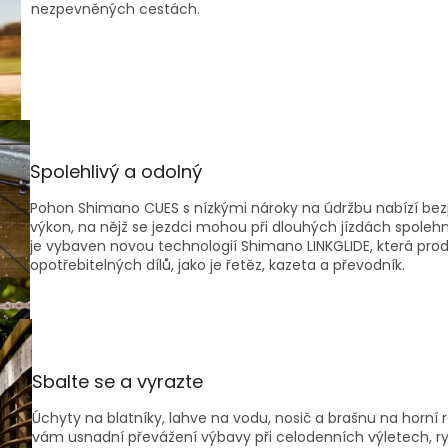
nezpevněných cestách.
Spolehlivý a odolný
Pohon Shimano CUES s nízkými nároky na údržbu nabízí be
výkon, na nějž se jezdci mohou při dlouhých jízdách spole
je vybaven novou technologií Shimano LINKGLIDE, která prod
opotřebitelných dílů, jako je řetěz, kazeta a převodník.
Sbalte se a vyrazte
Úchyty na blatníky, lahve na vodu, nosič a brašnu na horní
vám usnadní převážení výbavy při celodenních výletech, r