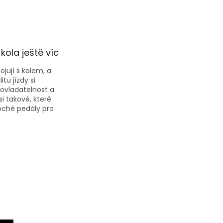
kola ještě víc
jují s kolem, a
tu jízdy si
 ovladatelnost a
i takové, které
oché pedály pro