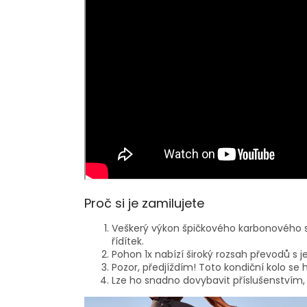
Proč si je zamilujete
Veškerý výkon špičkového karbonového si
řídítek.
Pohon 1x nabízí široký rozsah převodů s j
Pozor, předjíždím! Toto kondiční kolo se 
Lze ho snadno dovybavit příslušenstvím, j