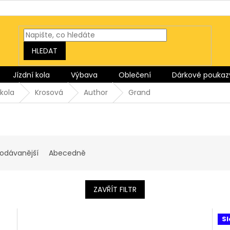
HLEDAT
Jízdní kola
Výbava
Oblečení
Dárkové poukaz
kola
Krosová
Author
Grand
rodávanější
Abecedně
ZAVŘÍT FILTR
Sl