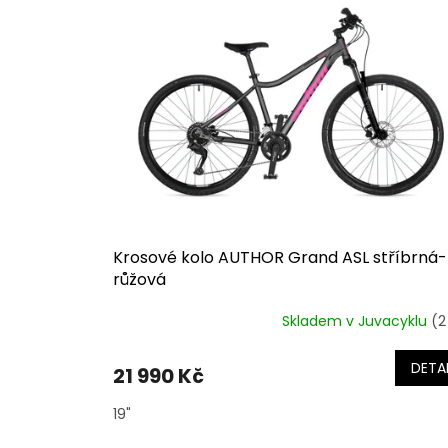
o
p
d
i
u
s
k
p
t
r
ů
o
d
u
k
t
ů
Krosové kolo AUTHOR Grand ASL stříbrná-
růžová
Skladem v Juvacyklu
(2
DETAI
21 990 Kč
19"