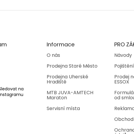
O
v
l
á
d
a
c
í
ram
Informace
PRO ZÁ
p
r
O nás
Návody
v
Prodejna Staré Město
Pojištění
k
y
Prodejna Uherské
Prodej n
v
Hradiště
ESSOX
ý
p
Sledovat na
MTB JUVA-AMTECH
Formulá
i
Instagramu
Maraton
od smlo
s
u
Servisní místa
Reklama
Obchod
Ochrana