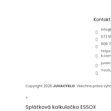
Kontakt
info
572 5
606 7
https
k.com
juvac
Yout
Copyright 2026
JUVACYKLO
. Všechna práva vyh
×
Splátková kalkulačka ESSOX