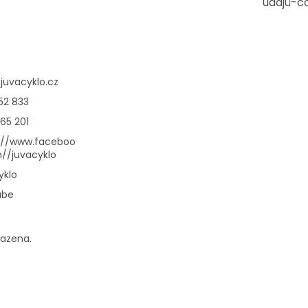
údajů-c
@
juvacyklo.cz
52 833
65 201
://www.faceboo
//juvacyklo
yklo
ube
razena.