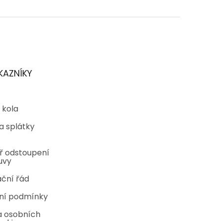
KAZNÍKY
 kola
a splátky
ř odstoupení
uvy
ční řád
ní podmínky
 osobních