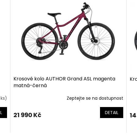
Krosové kolo AUTHOR Grand ASL magenta
Kr
matná-černá
 ks)
Zeptejte se na dostupnost
L
DETAIL
21 990 Kč
14