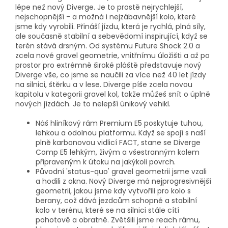
lépe než nový Diverge. Je to prostě nejrychlejší,
nejschopnější - a možná i nejzábavnější kolo, které
jsme kdy vyrobili. Přináší jízdu, která je rychlá, plná síly,
ale současně stabilní a sebevědomí inspirující, když se
terén stává drsným. Od systému Future Shock 2.0 a
zcela nové gravel geometrie, vnitřnímu úložišti a až po
prostor pro extrémně široké pláště představuje nový
Diverge vše, co jsme se naučili za více než 40 let jízdy
na silnici, štěrku a v lese. Diverge píše zcela novou
kapitolu v kategorii gravel kol, takže můžeš snít o úplně
nových jízdách. Je to nelepší únikový vehikl.
Náš hliníkový rám Premium E5 poskytuje tuhou,
lehkou a odolnou platformu. Když se spojí s naší
plně karbonovou vidlicí FACT, stane se Diverge
Comp E5 lehkým, živým a všestranným kolem
připraveným k útoku na jakýkoli povrch.
Původní 'status-quo' gravel geometrii jsme vzali
a hodili z okna. Nový Diverge má nejprogresivnější
geometrii, jakou jsme kdy vytvořili pro kolo s
berany, což dává jezdcům schopné a stabilní
kolo v terénu, které se na silnici stále cítí
pohotově a obratně. Zvětšili jsme reach rámu,