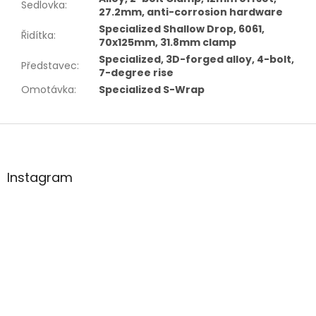
Sedlovka
:
27.2mm, anti-corrosion hardware
Specialized Shallow Drop, 6061,
Řidítka
:
70x125mm, 31.8mm clamp
Specialized, 3D-forged alloy, 4-bolt,
Představec
:
7-degree rise
Omotávka
:
Specialized S-Wrap
Z
á
p
a
Instagram
t
í