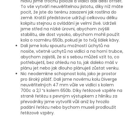
hlavu jsme trochu položili a vidlici dali delší offset.
To vše vytváří neuvěřitelnou jistotu, díky níž máte
pocit, že jste do terénu zasazeni jak rostlina do
země. Kratší představce udržují celkovou délku
kokpitu stejnou a ovládání je velmi živé. Udrželi
jsme střed na nízké úrovni, abychom zvýšili
stabilitu, ale dost vysoko, abychom mohli použít
kola o rozměru 650b, pokud je to tvůj šálek kávy.
Dali jsme kolu spoustu možností úchytů na
nosiče, včetně uchytů na vidlici a na horní trubce,
abychom zajistili, že si s sebou můžeš vzít to, co
potřebujetš, bez ohledu na to, jak daleko máš v
plánu jet nebo jak dlouho plánuješ zůstat venku.
Nic neodemkne schopnost kola, jako je prostor
pro široký plášť. Dali jsme novému kolu Diverge
neuvěřitelných 47 mm vůle ve vidlici s kolem
700c a 2,1 “s kolem 650b. Díky řetězové vzpěře na
straně řetězu s pevným výstupkem z hliníku za
převodníky jsme vytvořili vůli aniž by hrozilo
padání řetězu nebo bychom museli prodloužit
řetězové vzpěry.