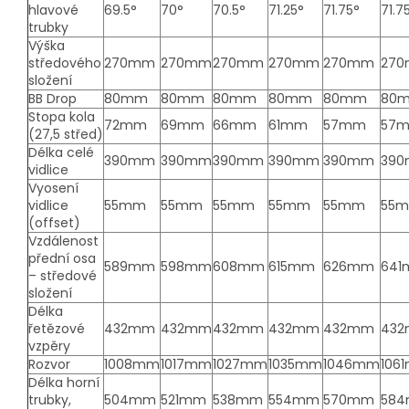
hlavové
69.5°
70°
70.5°
71.25°
71.75°
71.7
trubky
Výška
středového
270mm
270mm
270mm
270mm
270mm
27
složení
BB Drop
80mm
80mm
80mm
80mm
80mm
80
Stopa kola
72mm
69mm
66mm
61mm
57mm
57
(27,5 střed)
Délka celé
390mm
390mm
390mm
390mm
390mm
39
vidlice
Vyosení
vidlice
55mm
55mm
55mm
55mm
55mm
55
(offset)
Vzdálenost
přední osa
589mm
598mm
608mm
615mm
626mm
64
– středové
složení
Délka
řetězové
432mm
432mm
432mm
432mm
432mm
43
vzpěry
Rozvor
1008mm
1017mm
1027mm
1035mm
1046mm
106
Délka horní
trubky,
504mm
521mm
538mm
554mm
570mm
58