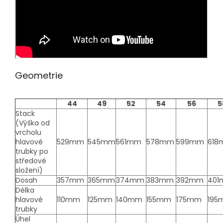
Geometrie
44
49
52
54
56
5
Stack
(Výška od
vrcholu
hlavové
529mm
545mm
561mm
578mm
599mm
61
trubky po
středové
složení)
Dosah
357mm
365mm
374mm
383mm
392mm
40
Délka
hlavové
110mm
125mm
140mm
155mm
175mm
195
trubky
Úhel