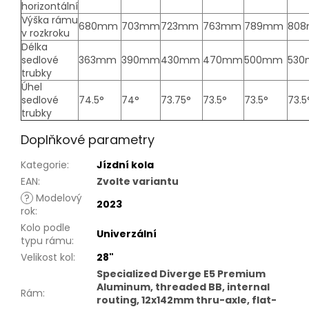
horizontální
Výška rámu
680mm
703mm
723mm
763mm
789mm
80
v rozkroku
Délka
sedlové
363mm
390mm
430mm
470mm
500mm
53
trubky
Úhel
sedlové
74.5°
74°
73.75°
73.5°
73.5°
73.5
trubky
Doplňkové parametry
Kategorie
:
Jízdní kola
EAN
:
Zvolte variantu
?
Modelový
2023
rok
:
Kolo podle
Univerzální
typu rámu
:
Velikost kol
:
28"
Specialized Diverge E5 Premium
Aluminum, threaded BB, internal
Rám
:
routing, 12x142mm thru-axle, flat-