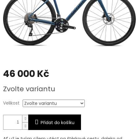
46 000 Kč
Měrná
Zvolte variantu
cena:
Velikost
Přidat do košíku
Ať už je tvým cílem utéct na štěrkové cesty, daleko od