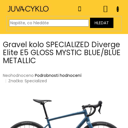
Přejít
na
NÁKUP
obsah
KOŠÍK
HLEDAT
Gravel kolo SPECIALIZED Diverge
Elite E5 GLOSS MYSTIC BLUE/BLUE
METALLIC
Průměrné
Neohodnoceno
Podrobnosti hodnocení
hodnocení
Značka:
Specialized
produktu
je
0,0
z
5
hvězdiček.