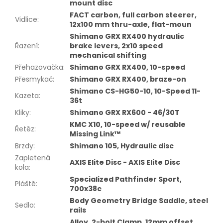
mount disc
FACT carbon, full carbon steerer,
Vidlice
:
12x100 mm thru-axle, flat-moun
Shimano GRX RX400 hydraulic
Řazení
:
brake levers, 2x10 speed
mechanical shifting
Přehazovačka
:
Shimano GRX RX400, 10-speed
Přesmykač
:
Shimano GRX RX400, braze-on
Shimano CS-HG50-10, 10-Speed 11-
Kazeta
:
36t
Kliky
:
Shimano GRX RX600 - 46/30T
KMC X10, 10-speed w/ reusable
Řetěz
:
Missing Link™
Brzdy
:
Shimano 105, Hydraulic disc
Zapletená
AXIS Elite Disc - AXIS Elite Disc
kola
:
Specialized Pathfinder Sport,
Pláště
:
700x38c
Body Geometry Bridge Saddle, steel
Sedlo
:
rails
Alloy, 2-bolt Clamp, 12mm offset,