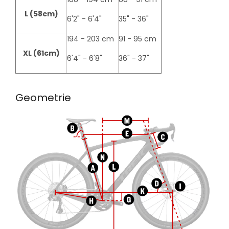
L (58cm)
6'2" - 6'4"
35" - 36"
194 - 203 cm
91 - 95 cm
XL (61cm)
6'4" - 6'8"
36" - 37"
Geometrie