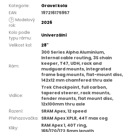
Kategorie
:
Gravel kola
EAN
:
197216175957
?
Modelový
2026
rok
:
Kolo podle
Univerzální
typu rámu
:
Velikost kol
:
28"
300 Series Alpha Aluminium,
Internal cable routing, 3S chain
keeper, T47, UDH, rack and
Rám
:
mudguard mounts, integrated
frame bag mounts, flat-mount disc,
142x12 mm chamfered thru axle
Trek Checkpoint, full carbon,
tapered steerer, rack mounts,
Vidlice
:
fender mounts, flat mount disc,
12x100mm thru axle
Řazení
:
SRAM Apex, 12 speed
Přehazovačka
:
SRAM Apex XPLR, 44T max cog
RAM Apex 1, 40T ring,
Kliky
:
165/170/172,5mm length