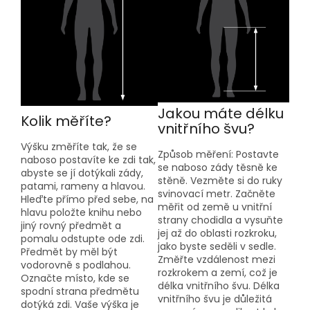
Jakou máte délku
Kolik měříte?
vnitřního švu?
Výšku změříte tak, že se
Způsob měření: Postavte
naboso postavíte ke zdi tak,
se naboso zády těsně ke
abyste se jí dotýkali zády,
stěně. Vezměte si do ruky
patami, rameny a hlavou.
svinovací metr. Začněte
Hleďte přímo před sebe, na
měřit od země u vnitřní
hlavu položte knihu nebo
strany chodidla a vysuňte
jiný rovný předmět a
jej až do oblasti rozkroku,
pomalu odstupte ode zdi.
jako byste seděli v sedle.
Předmět by měl být
Změřte vzdálenost mezi
vodorovně s podlahou.
rozkrokem a zemí, což je
Označte místo, kde se
délka vnitřního švu. Délka
spodní strana předmětu
vnitřního švu je důležitá
dotýká zdi. Vaše výška je