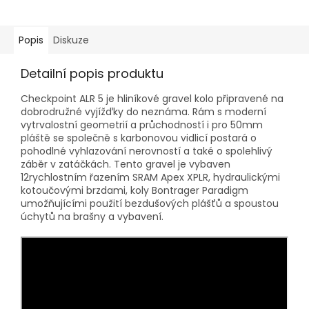
Popis
Diskuze
Detailní popis produktu
Checkpoint ALR 5 je hliníkové gravel kolo připravené na
dobrodružné vyjížďky do neznáma. Rám s moderní
vytrvalostní geometrií a průchodností i pro 50mm
pláště se společně s karbonovou vidlicí postará o
pohodlné vyhlazování nerovností a také o spolehlivý
záběr v zatáčkách. Tento gravel je vybaven
12rychlostním řazením SRAM Apex XPLR, hydraulickými
kotoučovými brzdami, koly Bontrager Paradigm
umožňujícími použití bezdušových plášťů a spoustou
úchytů na brašny a vybavení.