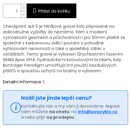
Přidat do košíku
Checkpoint ALR 5 je hliníkové gravel kolo připravené na
dobrodružné vyjížďky do neznáma. Rám s moderní
vytrvalostní geometrií a průchodností i pro 50mm pláště se
společně s karbonovou vidlicí postará o pohodlné
vyhlazování nerovností a také o spolehlivý záběr v
zatáčkách. Tento gravel je vybaven 12rychlostním řazením
SRAM Apex XPLR, hydraulickými kotoučovými brzdami, koly
Bontrager Paradigm umožňujícími použití bezdušových
plášťů a spoustou úchytů na brašny a vybavení.
Detailní informace
Našli jste jinde lepší cenu?
Kontaktujte nás a my vám ji dorovnáme. Napsat
nám můžete
na chatu
, na
info@juvacyklo.cz
a nebo přijít
na prodejnu
.