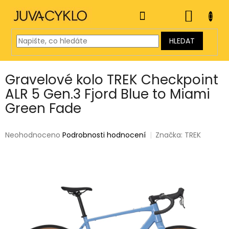
Přejít
na
NÁKUP
obsah
KOŠÍK
HLEDAT
Gravelové kolo TREK Checkpoint
ALR 5 Gen.3 Fjord Blue to Miami
Green Fade
Průměrné
Neohodnoceno
Podrobnosti hodnocení
Značka:
TREK
hodnocení
produktu
je
0,0
z
5
hvězdiček.