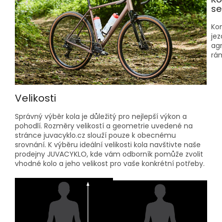
se
Kom
jez
agr
rá
Velikosti
Správný výběr kola je důležitý pro nejlepší výkon a
pohodlí. Rozměry velikostí a geometrie uvedené na
stránce juvacyklo.cz slouží pouze k obecnému
srovnání. K výběru ideální velikosti kola navštivte naše
prodejny JUVACYKLO, kde vám odborník pomůže zvolit
vhodné kolo a jeho velikost pro vaše konkrétní potřeby.