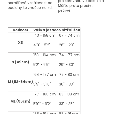
pro správnou velikost kola.
naměřená vzdálenost od
Měřte proto prosím
podlahy ke značce na zdi.
pečlivě.
Velikost
Výška jezdce
Vnitřní šev
size-
143 - 158 cm
67 - 74 cm
table
XS
4'8" - 5'2"
26" - 29"
158 - 164 cm
74 - 77 cm
S (49cm)
5'2" - 5'5"
29" - 30"
164 - 177 cm
77 - 83 cm
M (52-54cm)
5'5" - 5'10"
30" - 33"
177 - 188 cm
83 - 88 cm
ML (56cm)
5'10" - 6'2"
33" - 35"
188 - 194 cm
88 - 91 cm