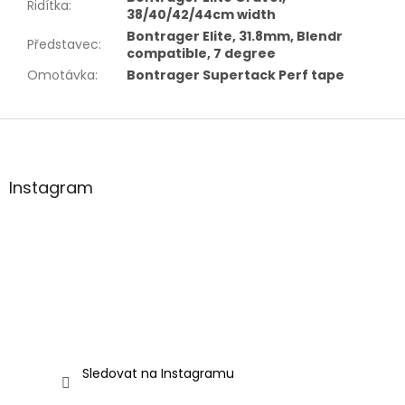
Řidítka
:
38/40/42/44cm width
Bontrager Elite, 31.8mm, Blendr
Představec
:
compatible, 7 degree
Omotávka
:
Bontrager Supertack Perf tape
Z
á
p
a
Instagram
t
í
Sledovat na Instagramu