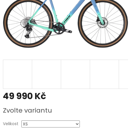
49 990 Kč
Měrná
Zvolte variantu
cena:
Velikost