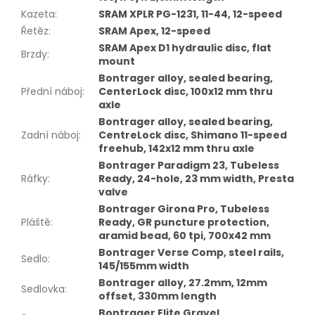
Kazeta
:
SRAM XPLR PG-1231, 11-44, 12-speed
Řetěz
:
SRAM Apex, 12-speed
SRAM Apex D1 hydraulic disc, flat
Brzdy
:
mount
Bontrager alloy, sealed bearing,
Přední náboj
:
CenterLock disc, 100x12 mm thru
axle
Bontrager alloy, sealed bearing,
Zadní náboj
:
CentreLock disc, Shimano 11-speed
freehub, 142x12 mm thru axle
Bontrager Paradigm 23, Tubeless
Ráfky
:
Ready, 24-hole, 23 mm width, Presta
valve
Bontrager Girona Pro, Tubeless
Pláště
:
Ready, GR puncture protection,
aramid bead, 60 tpi, 700x42 mm
Bontrager Verse Comp, steel rails,
Sedlo
:
145/155mm width
Bontrager alloy, 27.2mm, 12mm
Sedlovka
:
offset, 330mm length
Bontrager Elite Gravel,