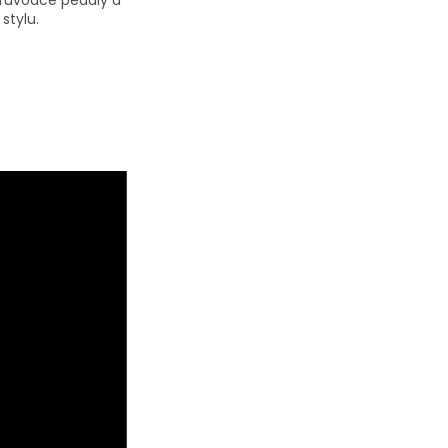
průvodce pedály a
stylu.