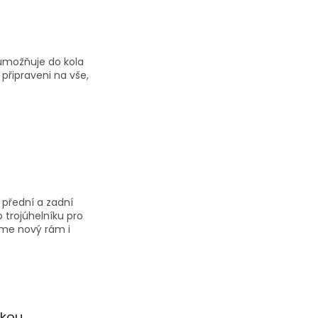
 umožňuje do kola
připraveni na vše,
 přední a zadní
 trojúhelníku pro
jme nový rám i
ckou