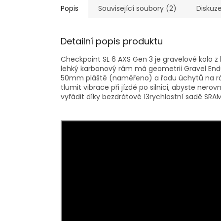
Popis
Související soubory (2)
Diskuz
Detailní popis produktu
Checkpoint SL 6 AXS Gen 3 je gravelové kolo z
lehký karbonový rám má geometrii Gravel End
50mm pláště (naměřeno) a řadu úchytů na rá
tlumit vibrace při jízdě po silnici, abyste nero
vyřádit díky bezdrátové 13rychlostní sadě SRAM 