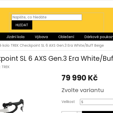
HLEDAT
Jízdní kola
Výbava
Oblečení
Dárkové poukaz
é kolo TREK Checkpoint SL 6 AXS Gen.3 Era White/Buff Beige
point SL 6 AXS Gen.3 Era White/Buf
:
TREK
79 990 Kč
Měrná
Zvolte variantu
cena:
Velikost