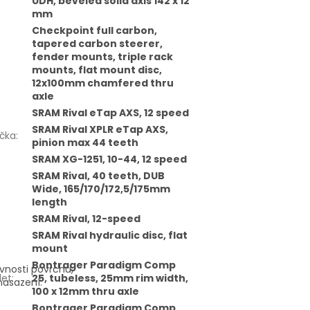
UDH, beveled solid axis 142 x 12
mm
Checkpoint full carbon,
tapered carbon steerer,
fender mounts, triple rack
mounts, flat mount disc,
12x100mm chamfered thru
axle
SRAM Rival eTap AXS, 12 speed
SRAM Rival XPLR eTap AXS,
čka
:
pinion max 44 teeth
SRAM XG-1251, 10-44, 12 speed
SRAM Rival, 40 teeth, DUB
Wide, 165/170/172,5/175mm
length
SRAM Rival, 12-speed
SRAM Rival hydraulic disc, flat
mount
Bontrager Paradigm Comp
vnosti povrchu,
let
:
25, tubeless, 25mm rim width,
nasazení.
100 x 12mm thru axle
Bontrager Paradigm Comp