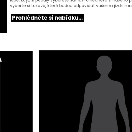
lépe, když si pedály vyberete sami. Prohlédněte si našeho 
vyberte si takové, které budou odpovídat vašemu jízdnímu 
Prohlédněte si nabídku...