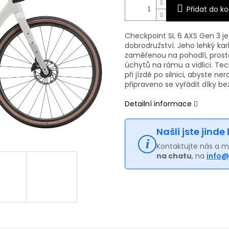
Přidat do ko
Checkpoint SL 6 AXS Gen 3 je
dobrodružství. Jeho lehký k
zaměřenou na pohodlí, pros
úchytů na rámu a vidlici. T
při jízdě po silnici, abyste ne
připraveno se vyřádit díky be
Detailní informace
Našli jste jinde
Kontaktujte nás a 
na chatu
, na
info@