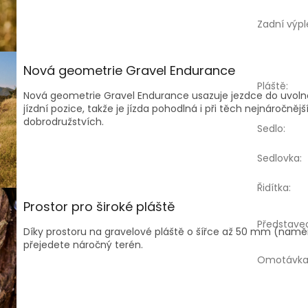
Zadní výpl
Nová geometrie Gravel Endurance
Pláště
:
Nová geometrie Gravel Endurance usazuje jezdce do uvoln
jízdní pozice, takže je jízda pohodlná i při těch nejnáročnějš
dobrodružstvích.
Sedlo
:
Sedlovka
:
Řidítka
:
Prostor pro široké pláště
Představe
Díky prostoru na gravelové pláště o šířce až 50 mm (nam
přejedete náročný terén.
Omotávk