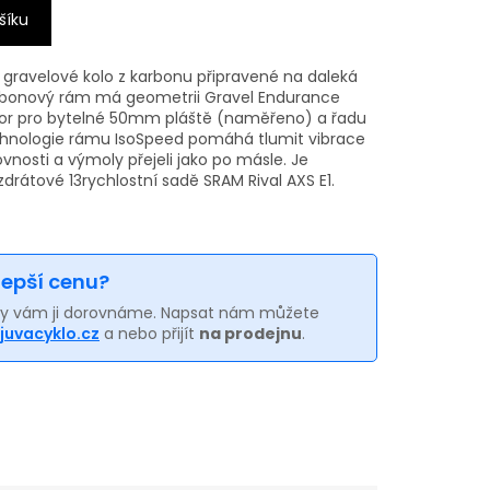
šíku
 gravelové kolo z karbonu připravené na daleká
arbonový rám má geometrii Gravel Endurance
tor pro bytelné 50mm pláště (naměřeno) a řadu
echnologie rámu IsoSpeed pomáhá tlumit vibrace
rovnosti a výmoly přejeli jako po másle. Je
zdrátové 13rychlostní sadě SRAM Rival AXS E1.
 lepší cenu?
my vám ji dorovnáme. Napsat nám můžete
juvacyklo.cz
a nebo přijít
na prodejnu
.