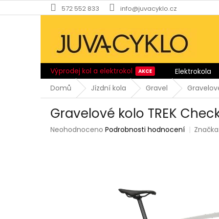
Přejít
572 552 833
info@juvacyklo.cz
na
obsah
Výprodej kol a elektrokol
Elektrokola
Domů
Jízdní kola
Gravel
Gravelov
Gravelové kolo TREK Check
Průměrné
Neohodnoceno
Podrobnosti hodnocení
Značka
hodnocení
produktu
je
0,0
z
5
hvězdiček.