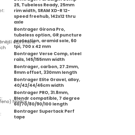
25, Tubeless Ready, 25mm
et
:
rim width, SRAM XD-R 12-
speed freehub, 142x12 thru
axle
Bontrager Girona Pro,
tubeless option, GR puncture
protection, aramid sole, 60
ěnější vzpřímené
tpi, 700 x 42 mm
ích
Bontrager Verse Comp, steel
rails, 145/155mm width
Bontrager, carbon, 27.2mm,
8mm offset, 330mm length
Bontrager Elite Gravel, alloy,
40/42/44/46cm width
Bontrager PRO, 31.8mm,
c
:
Blendr compatible, 7 degree
ěřeno) hladce
60/70/80/90/100 length
Bontrager Supertack Perf
a
:
tape