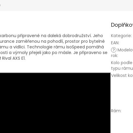
e
Doplňko
 karbonu připravené na daleká dobrodružství. Jeho
Kategorie
:
urance zaměřenou na pohodlí, prostor pro bytelné
EAN
:
mu a vidlici. Technologie rámu IsoSpeed pomáhá
?
Modelo
vnosti a výmoly přejeli jako po másle. Je připraveno se
rok
:
Rival AXS E1.
Kolo podle
typu rámu
Velikost ko
Rám
: