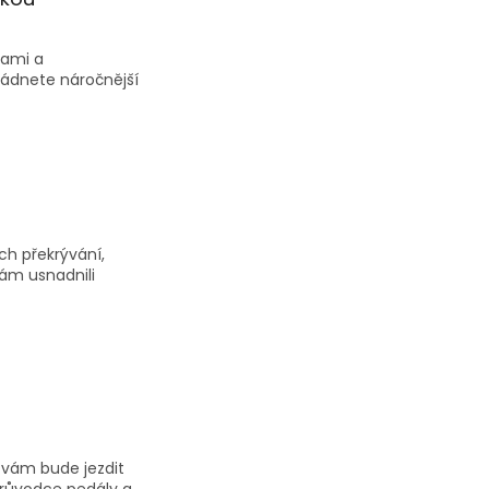
kami a
ládnete náročnější
ich překrývání,
ám usnadnili
 vám bude jezdit