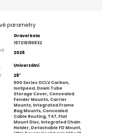
vé parametry
Gravel kola
197216195832
vý
2026
Univerzální
:
l
:
28"
500 Series OCLV Carbon,
IsoSpeed, Down Tube
Storage Cover, Concealed
Fender Mounts, Carrier
Mounts, Integrated Frame
Bag Mounts, Concealed
Cable Routing, T47, Flat
Mount Disc, Integrated Chain
Holder, Detachable FD Mount,