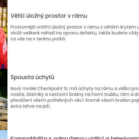
Větší úložný prostor v rámu
Prostornější vnitřní úložný prostor v rámu s větším krytem
vložit veškeré nářadí na opravu defektu, takže budete vždy 
co vás na v terénu potká.
Spousta úchytů
Nový model Checkpoint SL má úchyty na rámu a vidlici pro
nosiče, blatníky a cestovní brašny na horní trubku, rám a do
převážení všech potřebných věcí. Kromě všech brašen po
extra lahve na pití.
Kompatibilita s odpruženou vidlicí a teleskopi