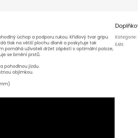
Doplňko
hodlný úchop a podporu rukou. Křídlový tvar gripu
Kategorie
:
ádá tlak na větší plochu dlaně a poskytuje tak
EAN
:
 pomáhá uživateli držet zápěstí v optimální poloze,
uje se brnění prstů.
a pohodlnou jízdu.
istnou objímkou.
0 mm)