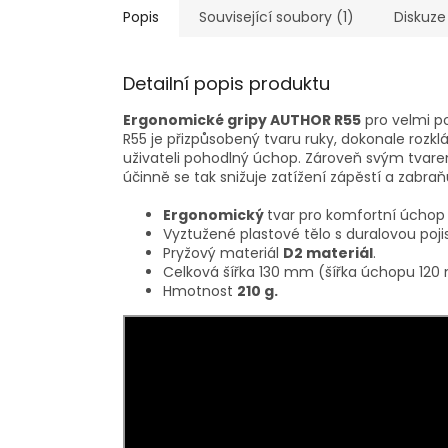
Popis
Související soubory (1)
Diskuze
Detailní popis produktu
Ergonomické gripy AUTHOR R55
pro velmi po
R55 je přizpůsobený tvaru ruky, dokonale rozkl
uživateli pohodlný úchop. Zároveň svým tvarem
účinně se tak snižuje zatížení zápěstí a zabraň
Ergonomický
tvar pro komfortní úchop 
Vyztužené plastové tělo s duralovou poj
Pryžový materiál
D2 materiál
.
Celková šířka 130 mm (šířka úchopu 12
Hmotnost
210 g.