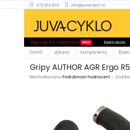
Přejít
572 552 833
info@juvacyklo.cz
na
obsah
Výprodej kol a elektrokol
Elektrokola
Domů
Výbava
Komponenty
Řízen
Gripy AUTHOR AGR Ergo R5
Průměrné
Neohodnoceno
Podrobnosti hodnocení
Značka
hodnocení
produktu
je
0,0
z
5
hvězdiček.