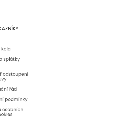
KAZNÍKY
 kola
a splátky
ř odstoupení
uvy
ční řád
ní podmínky
 osobních
ookies