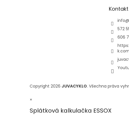
Kontakt
info
572 5
606 7
https
k.com
juvac
Yout
Copyright 2026
JUVACYKLO
. Všechna práva vyh
×
Splátková kalkulačka ESSOX