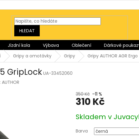
HLEDAT
Jízdní kola
Výbava
Oblečení
Dárkové poukaz
í
Gripy a omotávky
Gripy
Gripy AUTHOR AGR Ergo 
5 GripLock
UA-33452060
:
AUTHOR
350 Kč
–11 %
310 Kč
Měrná
Skladem v Juvacy
cena:
Barva