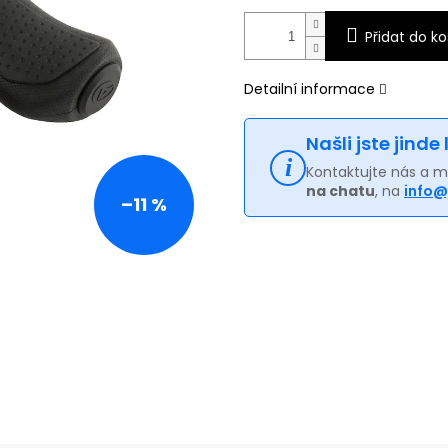
Přidat do ko
Detailní informace
Našli jste jinde
Kontaktujte nás a 
na chatu
, na
info@
–11 %