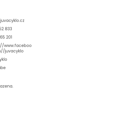
@
juvacyklo.cz
52 833
65 201
://www.faceboo
//juvacyklo
yklo
ube
razena.