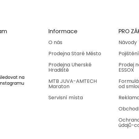
ram
Informace
PRO ZÁ
O nás
Návody
Prodejna Staré Město
Pojištění
Prodejna Uherské
Prodej n
Hradiště
ESSOX
Sledovat na
MTB JUVA-AMTECH
Formulá
Instagramu
Maraton
od smlo
Servisní místa
Reklama
Obchod
Ochrana
údajů-c