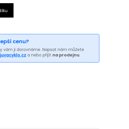
šíku
 lepší cenu?
my vám ji dorovnáme. Napsat nám můžete
juvacyklo.cz
a nebo přijít
na prodejnu
.