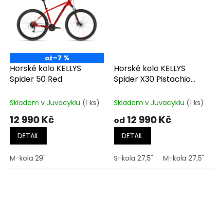
–7 %
až
Horské kolo KELLYS
Horské kolo KELLYS
Spider 50 Red
Spider X30 Pistachio
Green
Skladem v Juvacyklu
(1 ks)
Skladem v Juvacyklu
(1 ks)
12 990 Kč
12 990 Kč
od
DETAIL
DETAIL
M-kola 29"
S-kola 27,5"
M-kola 27,5"
M