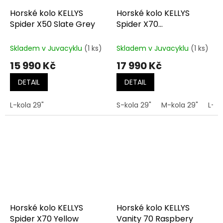
Horské kolo KELLYS
Horské kolo KELLYS
Spider X50 Slate Grey
Spider X70
Thunderstorm Blue
Skladem v Juvacyklu
(1 ks)
Skladem v Juvacyklu
(1 ks)
15 990 Kč
17 990 Kč
DETAIL
DETAIL
L-kola 29"
S-kola 29"
M-kola 29"
L-ko
Horské kolo KELLYS
Horské kolo KELLYS
Spider X70 Yellow
Vanity 70 Raspbery