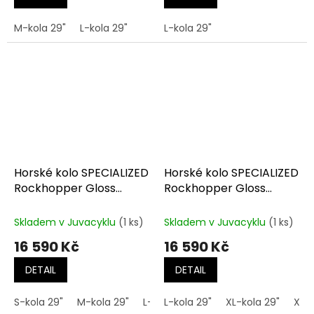
M-kola 29"
L-kola 29"
L-kola 29"
Horské kolo SPECIALIZED
Horské kolo SPECIALIZED
Rockhopper Gloss
Rockhopper Gloss
Lagoon Blue
Obsidian Dune White
Skladem v Juvacyklu
(1 ks)
Skladem v Juvacyklu
(1 ks)
16 590 Kč
16 590 Kč
DETAIL
DETAIL
S-kola 29"
M-kola 29"
L-kola 29"
L-kola 29"
XL-kola 29"
XXL-