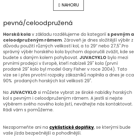
á
l
NAHORU
n
á
k
o
d
v
pevná/celoodpružená
a
á
c
n
í
Horská kola
v základu rozdělujeme do kategorií
s pevným a
í
p
celoodpruženým rámem
. Zároveň je dnes složitější výběr z
r
důvodu použití různých velikostí kol, a to 29“ nebo 27,5".Pro
v
správný výběr horského kola bychom doporučili zvážit, kde se
k
budete s daným kolem pohybovat.
JUVACYKLO
bylo mezi
y
prvními prodejci v Evropě, kteří nabízeli 29" kola (první
v
prodané 29" kolo byl model Gary Fisher v roce 2004). Tato
ý
vize se i přes prvotní rozpaky zákazníků naplnila a dnes je cca
p
90%
prodaných horských kol velikosti 29".
i
s
Na
JUVACYKLO
si můžete vybrat ze široké nabídky horských
u
kol s pevným i celoodpruženým rámem. A jestli si nejste
výběrem svého nového kola jistí, neváhejte nás kontaktovat.
Rádi vám s pomůžeme.
Nezapomeňte ani na
cyklistické doplňky
, se kterými bude
vaše jízda bezpečnější a pohodlnější.