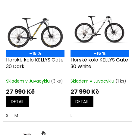
o
V
d
ý
u
p
k
i
t
s
ů
p
r
o
–15 %
–15 %
d
Horské kolo KELLYS Gate
Horské kolo KELLYS Gate
u
30 Dark
30 White
k
t
Skladem v Juvacyklu
(3 ks)
Skladem v Juvacyklu
(1 ks)
ů
27 990 Kč
27 990 Kč
DETAIL
DETAIL
S
M
L