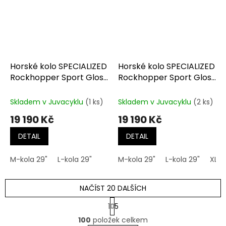
Horské kolo SPECIALIZED
Horské kolo SPECIALIZED
Rockhopper Sport Gloss
Rockhopper Sport Gloss
Maroon / Deep Orange
Smoke / Cool Grey
Skladem v Juvacyklu
(1 ks)
Skladem v Juvacyklu
(2 ks)
19 190 Kč
19 190 Kč
DETAIL
DETAIL
M-kola 29"
L-kola 29"
M-kola 29"
L-kola 29"
XL-k
NAČÍST 20 DALŠÍCH
S
1
5
t
O
r
100
položek celkem
v