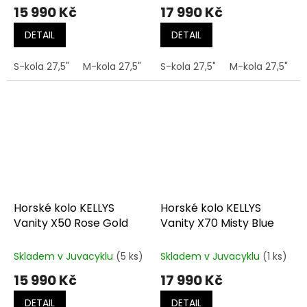
15 990 Kč
17 990 Kč
DETAIL
DETAIL
S-kola 27,5"
M-kola 27,5"
S-kola 27,5"
M-kola 27,5"
M
Horské kolo KELLYS
Horské kolo KELLYS
Vanity X50 Rose Gold
Vanity X70 Misty Blue
Skladem v Juvacyklu
(5 ks)
Skladem v Juvacyklu
(1 ks)
15 990 Kč
17 990 Kč
DETAIL
DETAIL