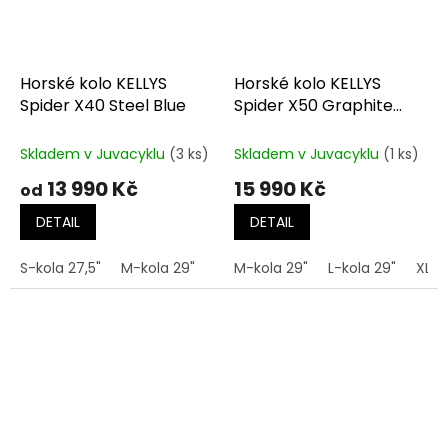
Horské kolo KELLYS
Horské kolo KELLYS
Spider X40 Steel Blue
Spider X50 Graphite
Grey
Skladem v Juvacyklu
(3 ks)
Skladem v Juvacyklu
(1 ks)
13 990 Kč
15 990 Kč
od
DETAIL
DETAIL
S-kola 27,5"
M-kola 29"
L-kola 29"
M-kola 29"
L-kola 29"
XL-k