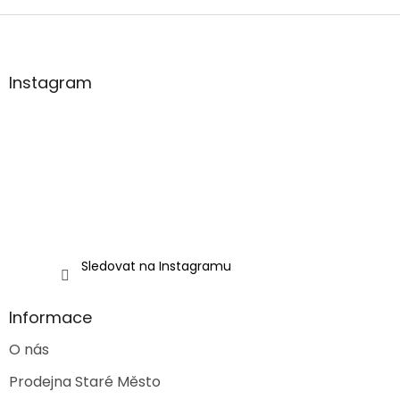
Z
á
p
a
Instagram
t
í
Sledovat na Instagramu
Informace
O nás
Prodejna Staré Město