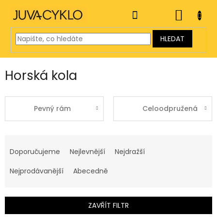
Přejít
na
NÁKUP
obsah
KOŠÍK
HLEDAT
Horská kola
Pevný rám
Celoodpružená
Ř
a
Doporučujeme
Nejlevnější
Nejdražší
z
e
Nejprodávanější
Abecedně
n
í
p
ZAVŘÍT FILTR
r