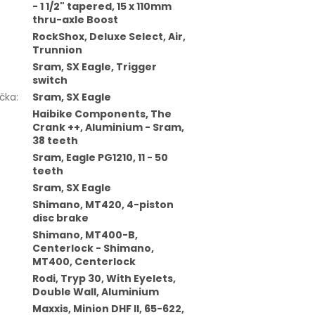
- 1 1/2" tapered, 15 x 110mm
thru-axle Boost
RockShox, Deluxe Select, Air,
Trunnion
Sram, SX Eagle, Trigger
switch
čka
:
Sram, SX Eagle
Haibike Components, The
Crank ++, Aluminium - Sram,
38 teeth
Sram, Eagle PG1210, 11 - 50
teeth
Sram, SX Eagle
Shimano, MT420, 4-piston
disc brake
Shimano, MT400-B,
Centerlock - Shimano,
MT400, Centerlock
Rodi, Tryp 30, With Eyelets,
Double Wall, Aluminium
Maxxis, Minion DHF II, 65-622,