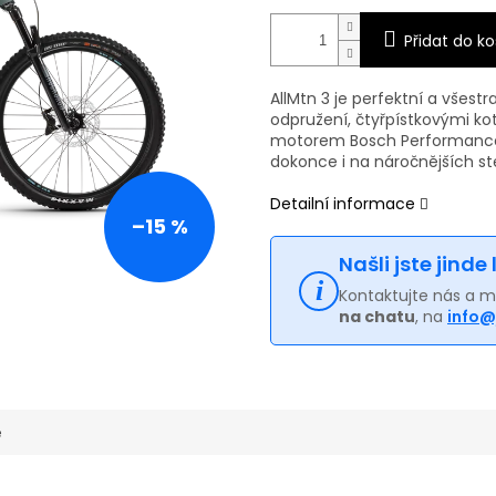
Přidat do ko
AllMtn 3 je perfektní a všes
odpružení, čtyřpístkovými 
motorem Bosch Performance 
dokonce i na náročnějších st
Detailní informace
–15 %
Našli jste jinde
Kontaktujte nás a 
na chatu
, na
info@
e