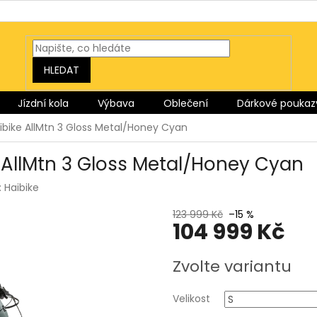
HLEDAT
Jízdní kola
Výbava
Oblečení
Dárkové poukaz
aibike AllMtn 3 Gloss Metal/Honey Cyan
e AllMtn 3 Gloss Metal/Honey Cyan
:
Haibike
123 999 Kč
–15 %
104 999 Kč
Měrná
Zvolte variantu
cena:
Velikost