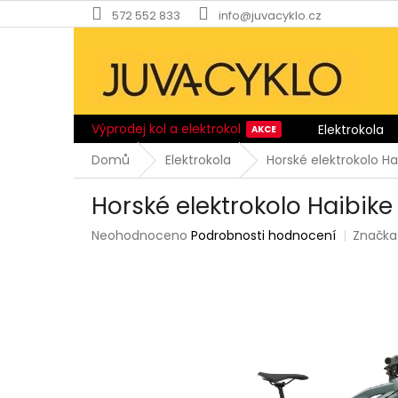
Přejít
572 552 833
info@juvacyklo.cz
na
obsah
Výprodej kol a elektrokol
Elektrokola
Domů
Elektrokola
Horské elektrokolo H
Horské elektrokolo Haibik
Průměrné
Neohodnoceno
Podrobnosti hodnocení
Značka
hodnocení
produktu
je
0,0
z
5
hvězdiček.