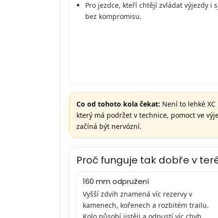
Pro jezdce, kteří chtějí zvládat výjezdy i 
bez kompromisu.
Co od tohoto kola čekat:
Není to lehké XC k
který má podržet v technice, pomoct ve výjez
začíná být nervózní.
Proč funguje tak dobře v ter
160 mm odpružení
Vyšší zdvih znamená víc rezervy v
kamenech, kořenech a rozbitém trailu.
Kolo působí jistěji a odpustí víc chyb.