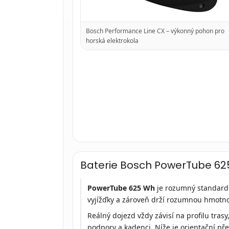
Bosch Performance Line CX – výkonný pohon pro
horská elektrokola
Baterie Bosch PowerTube 62
PowerTube 625 Wh
je rozumný standard 
Bosch
PowerTube
vyjížďky a zároveň drží rozumnou hmotno
625
Reálný dojezd vždy závisí na profilu trasy
–
integrovaná
podpory a kadenci. Níže je orientační př