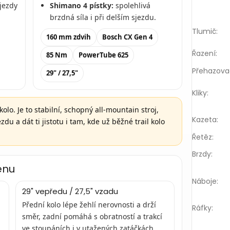
sjezdy
Shimano 4 pístky:
spolehlivá
brzdná síla i při delším sjezdu.
Tlumič
:
160 mm zdvih
Bosch CX Gen 4
Řazení
:
85 Nm
PowerTube 625
Přehazova
29" / 27,5"
Kliky
:
olo. Je to stabilní, schopný all-mountain stroj,
Kazeta
:
du a dát ti jistotu i tam, kde už běžné trail kolo
Řetěz
:
Brzdy
:
énu
Náboje
:
29" vepředu / 27,5" vzadu
Přední kolo lépe žehlí nerovnosti a drží
Ráfky
:
směr, zadní pomáhá s obratností a trakcí
ve stoupáních i v utažených zatáčkách.