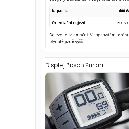
baterie
s
Kapacita
400 
velmi
dobrým
Orientační dojezd
60–80
poměrem
kapacity
Dojezd je orientační. V kopcovitém terén
a
plynulé jízdě vyšší.
hmotnosti
Displej Bosch Purion