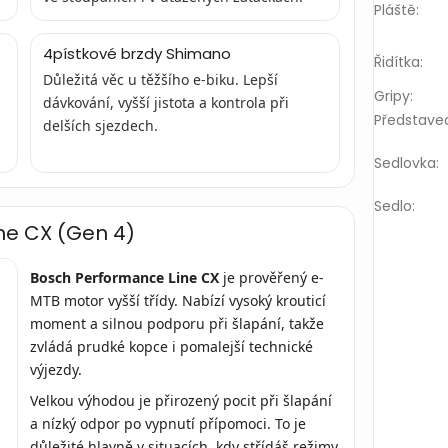
Pláště
:
4pístkové brzdy Shimano
Řidítka
:
Důležitá věc u těžšího e-biku. Lepší
Gripy
:
dávkování, vyšší jistota a kontrola při
Představe
delších sjezdech.
Sedlovka
:
Sedlo
:
ne CX (Gen 4)
Bosch Performance Line CX
je prověřený e-
MTB motor vyšší třídy. Nabízí vysoký krouticí
moment a silnou podporu při šlapání, takže
zvládá prudké kopce i pomalejší technické
výjezdy.
Velkou výhodou je přirozený pocit při šlapání
a nízký odpor po vypnutí přípomoci. To je
důležité hlavně v situacích, kdy střídáš režimy