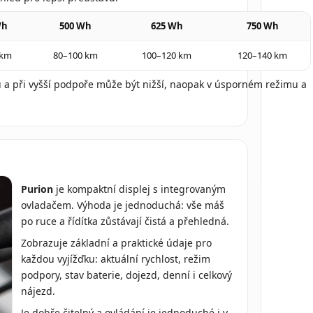
Wh
500 Wh
625 Wh
750 Wh
 km
80–100 km
100–120 km
120–140 km
u a při vyšší podpoře může být nižší, naopak v úsporném režimu a
Purion
je kompaktní displej s integrovaným
ovladačem. Výhoda je jednoduchá: vše máš
po ruce a řídítka zůstávají čistá a přehledná.
Zobrazuje základní a praktické údaje pro
každou vyjížďku: aktuální rychlost, režim
podpory, stav baterie, dojezd, denní i celkový
nájezd.
Je dobře čitelný a ovládání je jednoduché i v