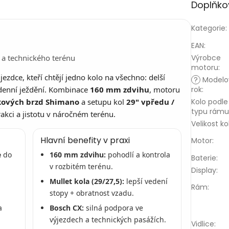
Doplňko
Kategorie
:
EAN
:
r a technického terénu
Výrobce
motoru
:
ezdce, kteří chtějí jedno kolo na všechno: delší
?
Modelo
lodenní ježdění. Kombinace
160 mm zdvihu
, motoru
rok
:
kových brzd Shimano
a setupu kol
29" vpředu /
Kolo podle
typu rámu
rakci a jistotu v náročném terénu.
Velikost ko
Hlavní benefity v praxi
Motor
:
e
do
160 mm zdvihu:
pohodlí a kontrola
Baterie
:
v rozbitém terénu.
Display
:
Mullet kola (29/27,5):
lepší vedení
Rám
:
stopy + obratnost vzadu.
a
Bosch CX:
silná podpora ve
výjezdech a technických pasážích.
Vidlice
: