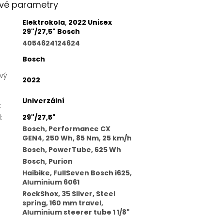
vé parametry
Elektrokola
,
2022 Unisex
29"/27,5" Bosch
4054624124624
Bosch
vý
2022
Univerzální
:
l
:
29"/27,5"
Bosch, Performance CX
GEN4, 250 Wh, 85 Nm, 25 km/h
Bosch, PowerTube, 625 Wh
Bosch, Purion
Haibike, FullSeven Bosch i625,
Aluminium 6061
RockShox, 35 Silver, Steel
spring, 160 mm travel,
Aluminium steerer tube 1 1/8"