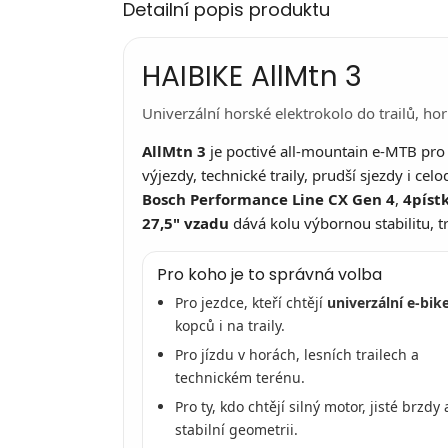
Detailní popis produktu
HAIBIKE AllMtn 3
Univerzální horské elektrokolo do trailů, ho
AllMtn 3
je poctivé all-mountain e-MTB pro j
výjezdy, technické traily, prudší sjezdy i ce
Bosch Performance Line CX Gen 4
,
4píst
27,5" vzadu
dává kolu výbornou stabilitu, t
Pro koho je to správná volba
Pro jezdce, kteří chtějí
univerzální e-bik
kopců i na traily.
Pro jízdu v horách, lesních trailech a
technickém terénu.
Pro ty, kdo chtějí silný motor, jisté brzdy 
stabilní geometrii.