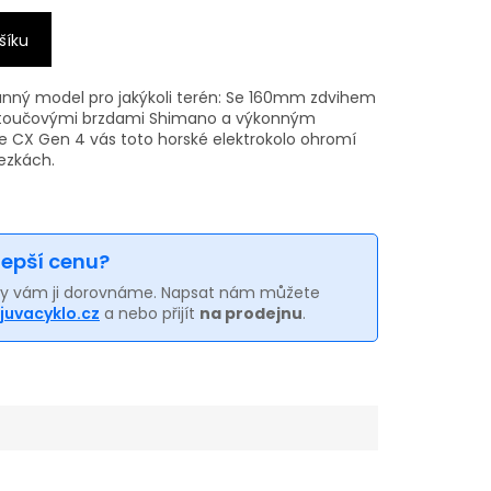
šíku
tranný model pro jakýkoli terén: Se 160mm zdvihem
kotoučovými brzdami Shimano a výkonným
CX Gen 4 vás toto horské elektrokolo ohromí
ezkách.
 lepší cenu?
my vám ji dorovnáme. Napsat nám můžete
juvacyklo.cz
a nebo přijít
na prodejnu
.