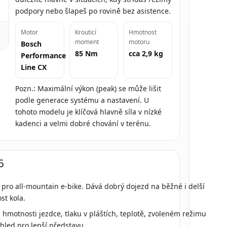
podpory nebo šlapeš po rovině bez asistence.
Motor
Krouticí
Hmotnost
moment
motoru
Bosch
85 Nm
cca 2,9 kg
Performance
Line CX
Pozn.: Maximální výkon (peak) se může lišit
podle generace systému a nastavení. U
tohoto modelu je klíčová hlavně síla v nízké
kadenci a velmi dobré chování v terénu.
5
pro all-mountain e-bike. Dává dobrý dojezd na běžné i delší
st kola.
, hmotnosti jezdce, tlaku v pláštích, teplotě, zvoleném režimu
ehled pro lepší představu.