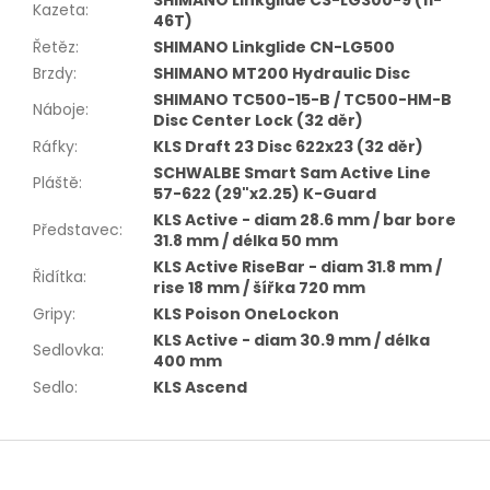
SHIMANO Linkglide CS-LG300-9 (11-
Kazeta
:
46T)
Řetěz
:
SHIMANO Linkglide CN-LG500
Brzdy
:
SHIMANO MT200 Hydraulic Disc
SHIMANO TC500-15-B / TC500-HM-B
Náboje
:
Disc Center Lock (32 děr)
Ráfky
:
KLS Draft 23 Disc 622x23 (32 děr)
SCHWALBE Smart Sam Active Line
Pláště
:
57-622 (29"x2.25) K-Guard
KLS Active - diam 28.6 mm / bar bore
Představec
:
31.8 mm / délka 50 mm
KLS Active RiseBar - diam 31.8 mm /
Řidítka
:
rise 18 mm / šířka 720 mm
Gripy
:
KLS Poison OneLockon
KLS Active - diam 30.9 mm / délka
Sedlovka
:
400 mm
Sedlo
:
KLS Ascend
Z
á