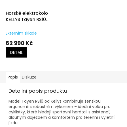
Horské elektrokolo
KELLYS Tayen RS10
Mocha Grey
Externím skladě
62 990 Kč
DETAIL
Popis
Diskuze
Detailní popis produktu
Model Tayen RS10 od Kellys kombinuje ženskou
ergonomii s robustním výkonem – ideální volba pro
cyklistky, které hledají sportovní hardtail s asistencí,
dlouhým dojezdem a komfortem pro terénní i výletní
jízdu.