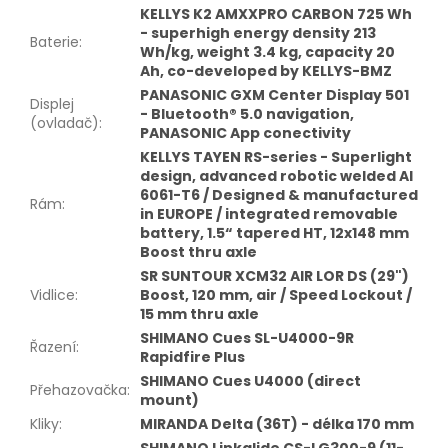
KELLYS K2 AMXXPRO CARBON 725 Wh
- superhigh energy density 213
Baterie
:
Wh/kg, weight 3.4 kg, capacity 20
Ah, co-developed by KELLYS-BMZ
PANASONIC GXM Center Display 501
Displej
- Bluetooth® 5.0 navigation,
(ovladač)
:
PANASONIC App conectivity
KELLYS TAYEN RS-series - Superlight
design, advanced robotic welded Al
6061-T6 / Designed & manufactured
Rám
:
in EUROPE / integrated removable
battery, 1.5“ tapered HT, 12x148 mm
Boost thru axle
SR SUNTOUR XCM32 AIR LOR DS (29")
Vidlice
:
Boost, 120 mm, air / Speed Lockout /
15 mm thru axle
SHIMANO Cues SL-U4000-9R
Řazení
:
Rapidfire Plus
SHIMANO Cues U4000 (direct
Přehazovačka
:
mount)
Kliky
:
MIRANDA Delta (36T) - délka 170 mm