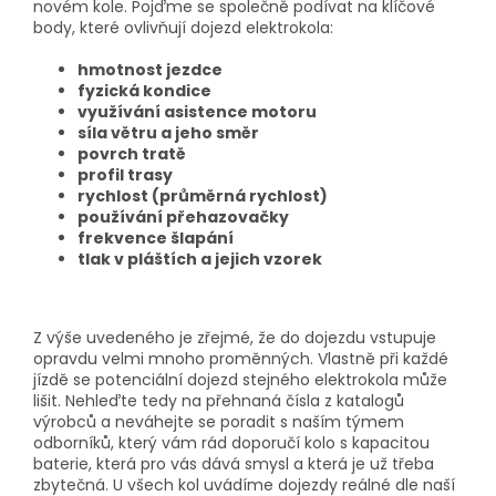
novém kole. Pojďme se společně podívat na klíčové
body, které ovlivňují dojezd elektrokola:
hmotnost jezdce
fyzická kondice
využívání asistence motoru
síla větru a jeho směr
povrch tratě
profil trasy
rychlost (průměrná rychlost)
používání přehazovačky
frekvence šlapání
tlak v pláštích a jejich vzorek
Z výše uvedeného je zřejmé, že do dojezdu vstupuje
opravdu velmi mnoho proměnných. Vlastně při každé
jízdě se potenciální dojezd stejného elektrokola může
lišit. Nehleďte tedy na přehnaná čísla z katalogů
výrobců a neváhejte se poradit s naším týmem
odborníků, který vám rád doporučí kolo s kapacitou
baterie, která pro vás dává smysl a která je už třeba
zbytečná. U všech kol uvádíme dojezdy reálné dle naší