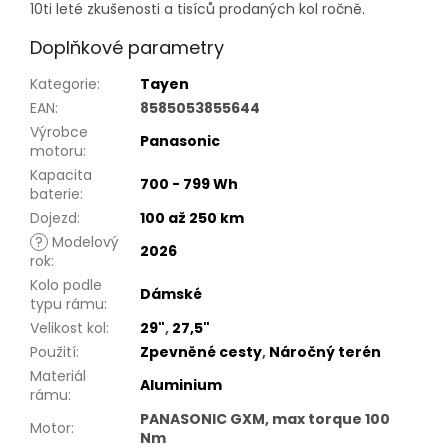
10ti leté zkušenosti a tisíců prodaných kol ročně.
Doplňkové parametry
Kategorie
:
Tayen
EAN
:
8585053855644
Výrobce
Panasonic
motoru
:
Kapacita
700 - 799 Wh
baterie
:
Dojezd
:
100 až 250 km
?
Modelový
2026
rok
:
Kolo podle
Dámské
typu rámu
:
Velikost kol
:
29"
,
27,5"
Použití
:
Zpevněné cesty
,
Náročný terén
Materiál
Aluminium
rámu
:
PANASONIC GXM, max torque 100
Motor
:
Nm