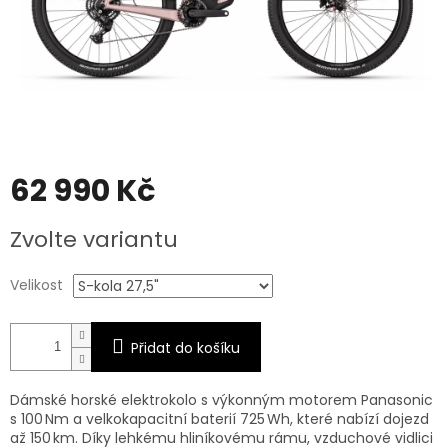
62 990 Kč
Měrná
Zvolte variantu
cena:
Velikost
Přidat do košíku
Dámské horské elektrokolo s výkonným motorem Panasonic
s 100 Nm a velkokapacitní baterií 725 Wh, které nabízí dojezd
až 150 km. Díky lehkému hliníkovému rámu, vzduchové vidlici