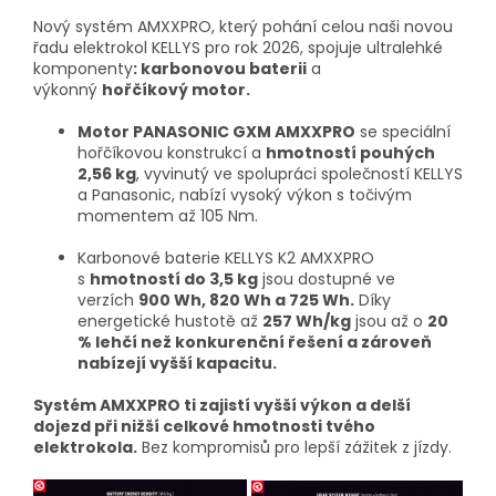
Nový systém AMXXPRO, který pohání celou naši novou
řadu elektrokol KELLYS pro rok 2026, spojuje ultralehké
komponenty
: karbonovou baterii
a
výkonný
hořčíkový motor.
Motor PANASONIC GXM AMXXPRO
se speciální
hořčíkovou konstrukcí a
hmotností pouhých
2,56 kg
, vyvinutý ve spolupráci společností KELLYS
a Panasonic, nabízí vysoký výkon s točivým
momentem až 105 Nm.
Karbonové baterie KELLYS K2 AMXXPRO
s
hmotností do 3,5 kg
jsou dostupné ve
verzích
900 Wh, 820 Wh a 725 Wh.
Díky
energetické hustotě až
257 Wh/kg
jsou až o
20
% lehčí než konkurenční řešení a zároveň
nabízejí vyšší kapacitu.
Systém AMXXPRO ti zajistí vyšší výkon a delší
dojezd při nižší celkové hmotnosti tvého
elektrokola.
Bez kompromisů pro lepší zážitek z jízdy.