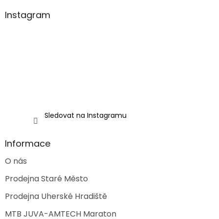
p
a
Instagram
t
í
Sledovat na Instagramu
Informace
O nás
Prodejna Staré Město
Prodejna Uherské Hradiště
MTB JUVA-AMTECH Maraton