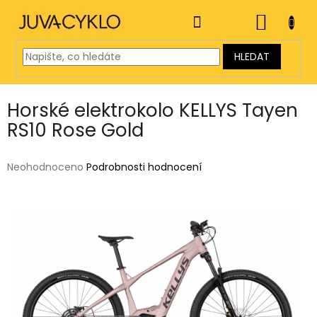
Přejít
na
NÁKUP
obsah
KOŠÍK
HLEDAT
Horské elektrokolo KELLYS Tayen
RS10 Rose Gold
Průměrné
Neohodnoceno
Podrobnosti hodnocení
hodnocení
produktu
je
0,0
z
5
hvězdiček.