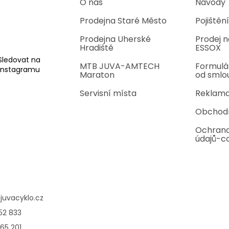
O nás
Návody
Prodejna Staré Město
Pojištění
Prodejna Uherské
Prodej n
Hradiště
ESSOX
Sledovat na
MTB JUVA-AMTECH
Formulá
Instagramu
Maraton
od smlo
Servisní místa
Reklama
Obchod
Ochrana
údajů-c
@
juvacyklo.cz
52 833
65 201