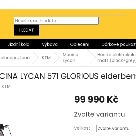
HLEDAT
Jízdní kola
Výbava
Oblečení
Dárkové poukaz
Macina
Horské elektrokol
eloodpružená
KTM
Lycan
matt (black+grey
CINA LYCAN 571 GLORIOUS elderber
:
KTM
99 990 Kč
Měrná
Zvolte variantu
cena:
Velikost