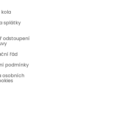
 kola
a splátky
ř odstoupení
uvy
ční řád
ní podmínky
 osobních
ookies