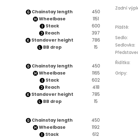
Zadní výpl
Chainstay length
450
Wheelbase
1151
Stack
600
Pláště
:
Reach
397
Sedlo
:
Standover height
786
Sedlovka
:
BB drop
15
Představe
Řidítka
:
Chainstay length
450
Wheelbase
1165
Gripy
:
Stack
602
Reach
418
Standover height
785
BB drop
15
Chainstay length
450
Wheelbase
1192
Stack
612