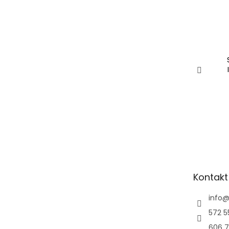
Kontakt
info
572 5
606 7