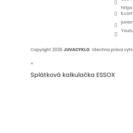
https
k.com
juvac
Yout
Copyright 2026
JUVACYKLO
. Všechna práva vyh
×
Splátková kalkulačka ESSOX