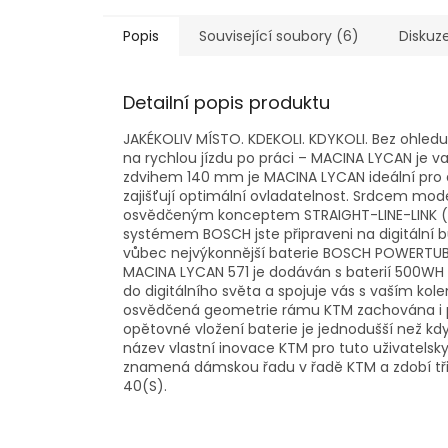
Popis
Související soubory (6)
Diskuz
Detailní popis produktu
JAKÉKOLIV MÍSTO.
KDEKOLI.
KDYKOLI.
Bez ohledu
na rychlou jízdu po práci – MACINA LYCAN je 
zdvihem 140 mm je MACINA LYCAN ideální pro a
zajišťují optimální ovladatelnost.
Srdcem model
osvědčeným konceptem STRAIGHT-LINE-LINK (
systémem BOSCH jste připraveni na digitální 
vůbec nejvýkonnější baterie BOSCH POWERTUBE
MACINA LYCAN 571 je dodáván s baterií 500W
do digitálního světa a spojuje vás s vaším kol
osvědčená geometrie rámu KTM zachována i pře
opětovné vložení baterie je jednodušší než kdy
název vlastní inovace KTM pro tuto uživatelsky 
znamená dámskou řadu v řadě KTM a zdobí tři 
40(S).