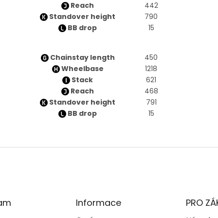
Reach
442
Standover height
790
BB drop
15
Chainstay length
450
Wheelbase
1218
Stack
621
Reach
468
Standover height
791
BB drop
15
ram
Informace
PRO ZÁ