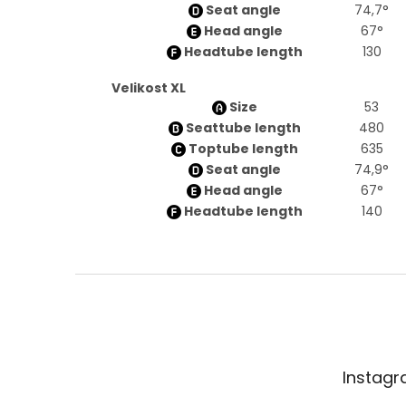
Seat angle
74,7°
Head angle
67°
Headtube length
130
Velikost XL
Size
53
Seattube length
480
Toptube length
635
Seat angle
74,9°
Head angle
67°
Headtube length
140
Z
á
p
a
t
Instag
í