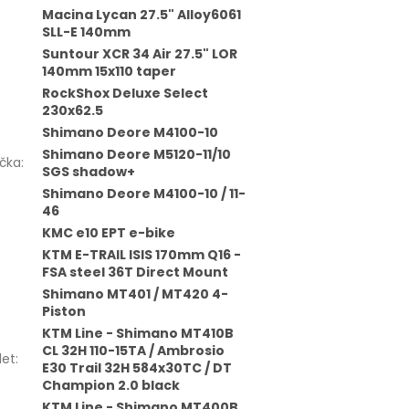
Macina Lycan 27.5" Alloy6061
SLL-E 140mm
Suntour XCR 34 Air 27.5" LOR
140mm 15x110 taper
RockShox Deluxe Select
230x62.5
Shimano Deore M4100-10
Shimano Deore M5120-11/10
čka
:
SGS shadow+
Shimano Deore M4100-10 / 11-
46
KMC e10 EPT e-bike
KTM E-TRAIL ISIS 170mm Q16 -
FSA steel 36T Direct Mount
Shimano MT401 / MT420 4-
Piston
KTM Line - Shimano MT410B
CL 32H 110-15TA / Ambrosio
let
:
E30 Trail 32H 584x30TC / DT
Champion 2.0 black
KTM Line - Shimano MT400B