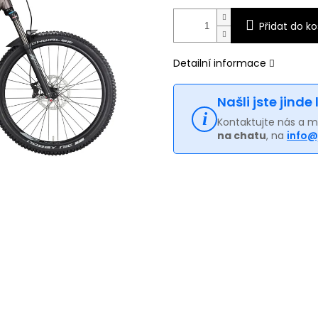
Přidat do ko
Detailní informace
Našli jste jinde
Kontaktujte nás a 
na chatu
, na
info@