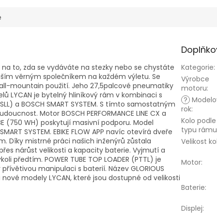
e
Doplňko
 na to, zda se vydáváte na stezky nebo se chystáte
Kategorie
:
vaším věrným společníkem na každém výletu.
Se
Výrobce
ll-mountain použití.
Jeho 27,5palcové pneumatiky
motoru
:
ů LYCAN je bytelný hliníkový rám v kombinaci s
?
Modelo
SLL) a BOSCH SMART SYSTEM.
S tímto samostatným
rok
:
budoucnost.
Motor BOSCH PERFORMANCE LINE CX a
Kolo podle
 (750 WH) poskytují masivní podporu.
Model
typu rámu
H SMART SYSTEM.
EBIKE FLOW APP navíc otevírá dveře
em.
Díky mistrné práci našich inženýrů zůstala
Velikost ko
s nárůst velikosti a kapacity baterie.
Vyjmutí a
koli předtím.
POWER TUBE TOP LOADER (PTTL) je
Motor
:
přívětivou manipulaci s baterií.
Název GLORIOUS
nové modely LYCAN, které jsou dostupné od velikosti
Baterie
:
Displej
: