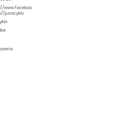
://www.faceboo
//juvacyklo
yklo
ube
razena.