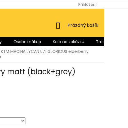
Přihlášení
NÁKUPNÍ
Prázdný košík
KOŠÍK
y
Osobní nákup
Kolo na zakázku
Trasy pro Vás
o KTM MACINA LYCAN 571 GLORIOUS elderberry
)
ry matt (black+grey)