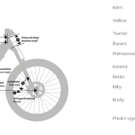
Rám
:
Vidlice
:
Tlumič
:
Řazení
:
Přehazova
Kazeta
:
Řetěz
:
Kliky
:
Brzdy
:
Přední výp