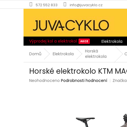
Přejít
572 552 833
info@juvacyklo.cz
na
obsah
Výprodej kol a elektrokol
Elektrokola
Horská
Domů
Elektrokola
C
elektrokola
Horské elektrokolo KTM MA
Průměrné
Neohodnoceno
Podrobnosti hodnocení
Značka
hodnocení
produktu
je
0,0
z
5
hvězdiček.