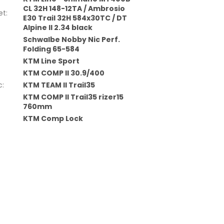
CL 32H 148-12TA / Ambrosio
et
:
E30 Trail 32H 584x30TC / DT
Alpine II 2.34 black
Schwalbe Nobby Nic Perf.
Folding 65-584
KTM Line Sport
KTM COMP II 30.9/400
c
:
KTM TEAM II Trail35
KTM COMP II Trail35 rizer15
760mm
KTM Comp Lock