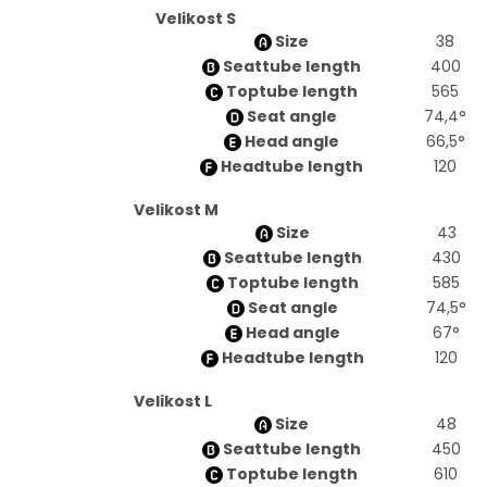
Velikost S
Size
38
Seattube length
400
Toptube length
565
Seat angle
74,4°
Head angle
66,5°
Headtube length
120
Velikost M
Size
43
Seattube length
430
Toptube length
585
Seat angle
74,5°
Head angle
67°
Headtube length
120
Velikost L
Size
48
Seattube length
450
Toptube length
610