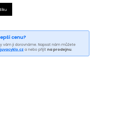
šíku
 lepší cenu?
my vám ji dorovnáme. Napsat nám můžete
juvacyklo.cz
a nebo přijít
na prodejnu
.