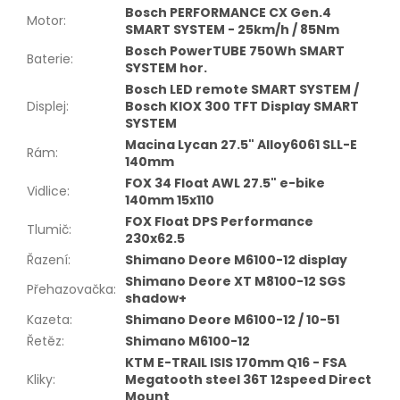
Bosch PERFORMANCE CX Gen.4
Motor
:
SMART SYSTEM - 25km/h / 85Nm
Bosch PowerTUBE 750Wh SMART
Baterie
:
SYSTEM hor.
Bosch LED remote SMART SYSTEM /
Displej
:
Bosch KIOX 300 TFT Display SMART
SYSTEM
Macina Lycan 27.5" Alloy6061 SLL-E
Rám
:
140mm
FOX 34 Float AWL 27.5" e-bike
Vidlice
:
140mm 15x110
FOX Float DPS Performance
Tlumič
:
230x62.5
Řazení
:
Shimano Deore M6100-12 display
Shimano Deore XT M8100-12 SGS
Přehazovačka
:
shadow+
Kazeta
:
Shimano Deore M6100-12 / 10-51
Řetěz
:
Shimano M6100-12
KTM E-TRAIL ISIS 170mm Q16 - FSA
Kliky
:
Megatooth steel 36T 12speed Direct
Mount