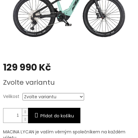
129 990 Kč
Měrná
Zvolte variantu
cena:
Velikost
Přidat do košíku
MACINA LYCAN je vaším věrným společníkem na každém
výletu