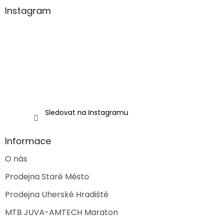
a
Instagram
t
í
Sledovat na Instagramu
Informace
O nás
Prodejna Staré Město
Prodejna Uherské Hradiště
MTB JUVA-AMTECH Maraton