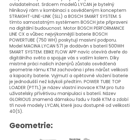
ovladatelnost.
Srdcem modelů LYCAN je bytelný
hliníkový rám v kombinaci s osvědčeným konceptem
STRAIGHT-LINE-LINK (SLL) a BOSCH SMART SYSTEM.
S
tímto samostatným systémem BOSCH jste připraveni
na digitální budoucnost.
Motor BOSCH PERFORMANCE
LINE CX a vůbec nejvýkonnější baterie BOSCH
POWERTUBE (750 WH) poskytují masivní podporu.
Model MACINA LYCAN 571 je dodáván s baterií 500WH
SMART SYSTEM.
EBIKE FLOW APP navíc otevírá dveře do
digitálního světa a spojuje vás s vaším kolem.
Díky
mistrné práci našich inženýrů zůstala osvědčená
geometrie rámu KTM zachována i přes nárůst velikosti
a kapacity baterie.
Vyjmutí a opětovné vložení baterie
je jednodušší než kdykoli předtím.
POWER TUBE TOP
LOADER (PTTL) je název vlastní inovace KTM pro tuto
uživatelsky přívětivou manipulaci s baterií.
Název
GLORIOUS znamená dámskou řadu v řadě KTM a zdobí
tři nové modely LYCAN, které jsou dostupné od velikosti
40(S).
Geometrie: