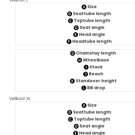
Velikost L
Size
Seattube length
Toptube length
Seat angle
Head angle
Headtube length
Chainstay length
Wheelbase
Stack
Reach
Standover height
BB drop
Velikost XL
Size
Seattube length
Toptube length
Seat angle
Head angle