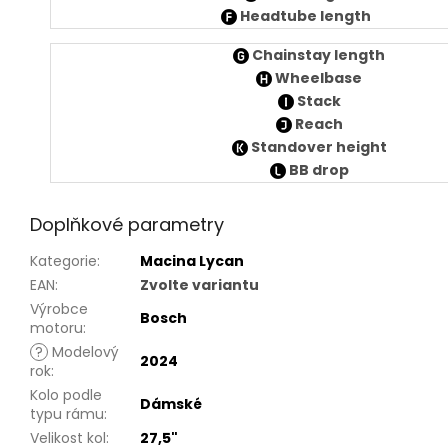
Headtube length
Chainstay length
Wheelbase
Stack
Reach
Standover height
BB drop
Doplňkové parametry
Kategorie
:
Macina Lycan
EAN
:
Zvolte variantu
Výrobce
Bosch
motoru
:
?
Modelový
2024
rok
:
Kolo podle
Dámské
typu rámu
:
Velikost kol
:
27,5"