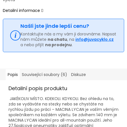
Detailní informace
Našli jste jinde lepší cenu?
Kontaktujte nás a my vám ji dorovnáme. Napsat
nám můžete
na chatu
, na
info@juvacyklo.cz
a nebo přijít
na prodejnu
.
Popis
Související soubory (6)
Diskuze
Detailní popis produktu
JAKÉKOLIV MÍSTO.
KDEKOLI.
KDYKOLI.
Bez ohledu na to,
zda se vydáváte na stezky nebo se chystáte na
rychlou jízdu po práci – MACINA LYCAN je vaším věrným
společníkem na každém výletu.
Se zdvihem 140 mm je
MACINA LYCAN ideální pro all-mountain použití.
Jeho
27,5palcové pneumatiky zajišťují optimální