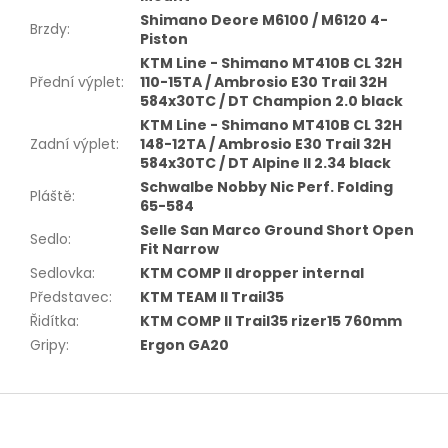
Shimano Deore M6100 / M6120 4-
Brzdy
:
Piston
KTM Line - Shimano MT410B CL 32H
Přední výplet
:
110-15TA / Ambrosio E30 Trail 32H
584x30TC / DT Champion 2.0 black
KTM Line - Shimano MT410B CL 32H
Zadní výplet
:
148-12TA / Ambrosio E30 Trail 32H
584x30TC / DT Alpine II 2.34 black
Schwalbe Nobby Nic Perf. Folding
Pláště
:
65-584
Selle San Marco Ground Short Open
Sedlo
:
Fit Narrow
Sedlovka
:
KTM COMP II dropper internal
Představec
:
KTM TEAM II Trail35
Řidítka
:
KTM COMP II Trail35 rizer15 760mm
Gripy
:
Ergon GA20
Z
á
p