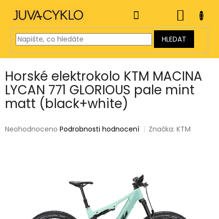
Přejít
na
NÁKUP
obsah
KOŠÍK
HLEDAT
Horské elektrokolo KTM MACINA
LYCAN 771 GLORIOUS pale mint
matt (black+white)
Průměrné
Neohodnoceno
Podrobnosti hodnocení
Značka:
KTM
hodnocení
produktu
je
0,0
z
5
hvězdiček.