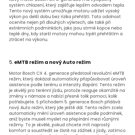
systém chlazení, který zajišťuje lepším odvodem tepla.
Tento nový systém umožňuje motoru udržet vysoký
výkon po delší dobu bez rizika přehřátí. Tato odolnost
oceníte nejen při dlouhých výletech, ale také při
extrémních podmínkách, jako jsou strmé kopce nebo
teplé dny, kdy starší motory mohou trpět přehřátím a
ztrácet na výkonu.
5.
eMTB režim a nový Auto režim
Motor Bosch CX 4. generace představil revoluční eMTB
režim, který dokázal automaticky přizpůsobovat úroveň
asistence podle terénu a intenzity šlapání. Tento režim
je skvělý pro terénní jízdu, protože reaguje okamžitě na
změny v námaze a nabízí přesně tolik pomoci, kolik
potřebujete. S příchodem 5. generace Bosch přidává
nový Auto režim, který jde ještě dál. Tento režim zcela
automaticky mění úroveň asistence podle podmínek,
aniž byste museli myslet na přepínání mezi různými
režimy. To je skvělé, pokud chcete mít naprostý
komfort a soustředit se čistě na zážitek z jízdy, zatímco