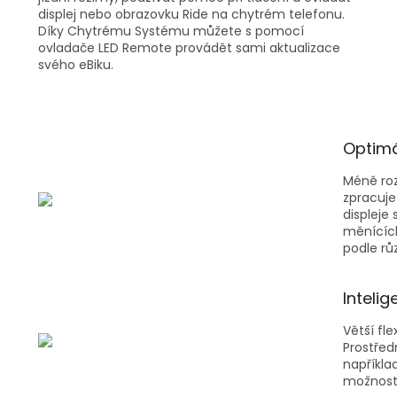
displej nebo obrazovku Ride na chytrém telefonu.
Díky Chytrému Systému můžete s pomocí
ovladače LED Remote provádět sami aktualizace
svého eBiku.
Optimá
Méně roz
zpracuje
displeje
měnících
podle rů
Intelig
Větší fle
Prostřed
napříkla
možnost 