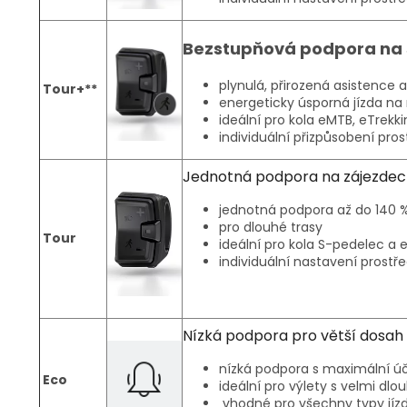
Bezstupňová podpora na 
plynulá, přirozená asistence
Tour+**
energeticky úsporná jízda na
ideální pro kola eMTB, eTrekk
individuální přizpůsobení pro
Jednotná podpora na zájezdec
jednotná podpora až do 140 %
pro dlouhé trasy
Tour
ideální pro kola S-pedelec a 
individuální nastavení prostř
Nízká podpora pro větší dosah
nízká podpora s maximální úč
Eco
ideální pro výlety s velmi d
vhodné pro všechny typy jízd