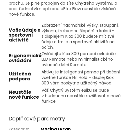
prachu. Je plně propojen do sítě Chytrého Systému a
prostřednictvím aplikace eBike Flow neustále získává
nové funkce.
Zobrazení nadmořské výšky, stoupání,
Vaše údaje o
výkonu, frekvence šlapání a kalorií –
sportovní
s displejem Kiox 300 budete mít své
aktivitě
údaje o trase a sportovní aktivitě na
očích.
Ovládejte Kiox 300 pomocí ovladače
Ergonomické
LED Remote nebo minimalistického
ovládání
ovladače Mini Remote.
Aktivujte inteligentní pomoc při tlačení
Užitečná
včetně funkce Hill Hold – displej Kiox
podpora
300 vám poskytne užitečný návod.
Váš Chytrý Systém eBiku se bude
Neustále
v budoucnu neustále rozšiřovat o nové
nové funkce
funkce.
Doplňkové parametry
Kategorie
:
Macina Lycan