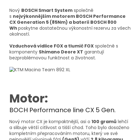
Nový
BOSCH Smart System
společně
s
nejvýkonnějším motorem BOSCH Performance
CX Generation 5 (85Nm) a baterií BOSCH 800
Wh
poskytne dostatečnou výkonostní rezervu za všech
okolností.
Vzduchová vidlice FOX a tlumič FOX
společně s
komponenty
Shimano Deore XT
garantují
bezproblémovou funkčnost a životnost.
Motor:
BOCH Performance line CX 5 Gen.
Nový motor CX je kompaktnější, asi o
100 gramů
lehčí
a slibuje větší citlivost a tišší chod. Toho bylo dosaženo
kompletním přepracováním motoru, který ve své
nejnovější vývojové fázi
(Gen5)
váží
2,8 kilogramu
.