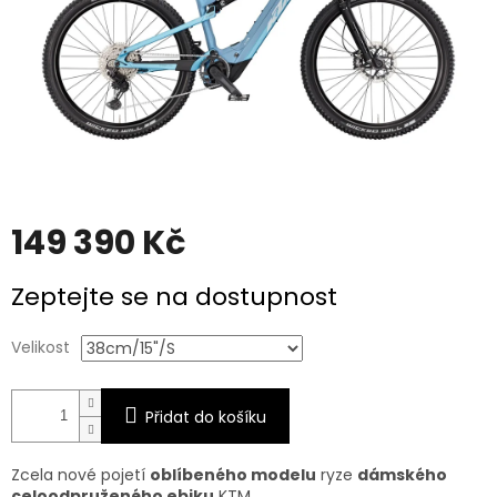
149 390 Kč
Měrná
Zeptejte se na dostupnost
cena:
Velikost
Přidat do košíku
Zcela nové pojetí
oblíbeného modelu
ryze
dámského
celoodpruženého ebiku
KTM.