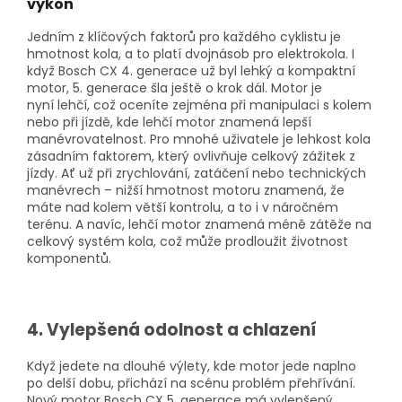
výkon
Jedním z klíčových faktorů pro každého cyklistu je
hmotnost kola, a to platí dvojnásob pro elektrokola. I
když Bosch CX 4. generace už byl lehký a kompaktní
motor, 5. generace šla ještě o krok dál. Motor je
nyní lehčí, což oceníte zejména při manipulaci s kolem
nebo při jízdě, kde lehčí motor znamená lepší
manévrovatelnost. Pro mnohé uživatele je lehkost kola
zásadním faktorem, který ovlivňuje celkový zážitek z
jízdy. Ať už při zrychlování, zatáčení nebo technických
manévrech – nižší hmotnost motoru znamená, že
máte nad kolem větší kontrolu, a to i v náročném
terénu. A navíc, lehčí motor znamená méně zátěže na
celkový systém kola, což může prodloužit životnost
komponentů.
4. Vylepšená odolnost a chlazení
Když jedete na dlouhé výlety, kde motor jede naplno
po delší dobu, přichází na scénu problém přehřívání.
Nový motor Bosch CX 5. generace má vylepšený