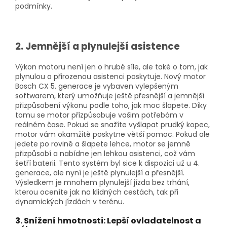
podmínky.
2. Jemnější a plynulejší asistence
Výkon motoru není jen o hrubé síle, ale také o tom, jak
plynulou a přirozenou asistenci poskytuje. Nový motor
Bosch CX 5. generace je vybaven vylepšeným
softwarem, který umožňuje ještě přesnější a jemnější
přizpůsobení výkonu podle toho, jak moc šlapete. Díky
tomu se motor přizpůsobuje vašim potřebám v
reálném čase. Pokud se snažíte vyšlapat prudký kopec,
motor vám okamžitě poskytne větší pomoc. Pokud ale
jedete po rovině a šlapete lehce, motor se jemně
přizpůsobí a nabídne jen lehkou asistenci, což vám
šetří baterii. Tento systém byl sice k dispozici už u 4.
generace, ale nyní je ještě plynulejší a přesnější.
Výsledkem je mnohem plynulejší jízda bez trhání,
kterou oceníte jak na klidných cestách, tak při
dynamických jízdách v terénu.
3. Snížení hmotnosti: Lepší ovladatelnost a