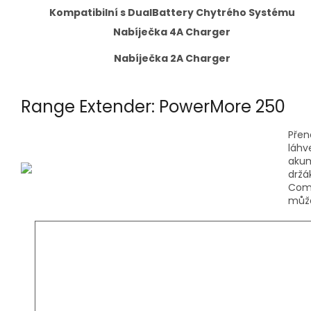
Kompatibilní s DualBattery Chytrého Systému
Nabíječka 4A Charger
Nabíječka 2A Charger
Range Extender: PowerMore 250
Přen
láhv
akum
držá
Comp
může