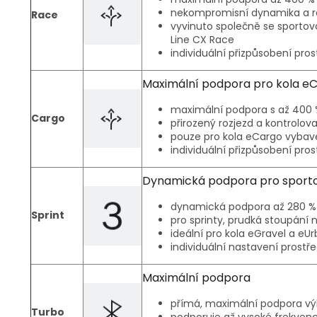
nekompromisní dynamika a ro
Race
vyvinuto společně se sportov
Line CX Race
individuální přizpůsobení pro
Maximální podpora pro kola e
maximální podpora s až 400 %
Cargo
přirozený rozjezd a kontrolova
pouze pro kola eCargo vyba
individuální přizpůsobení pro
Dynamická podpora pro sportovn
dynamická podpora až 280 % vl
Sprint
pro sprinty, prudká stoupání 
ideální pro kola eGravel a eU
individuální nastavení prostř
Maximální podpora
přímá, maximální podpora výk
Turbo
podporuje až vysoké frekvenc