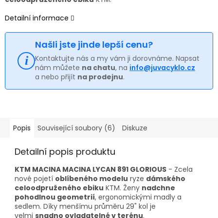
Detailní informace
Našli jste jinde lepší cenu?
Kontaktujte nás a my vám ji dorovnáme. Napsat
nám můžete
na chatu
, na
info@juvacyklo.cz
a nebo přijít
na prodejnu
.
Popis
Související soubory (6)
Diskuze
Detailní popis produktu
KTM MACINA MACINA LYCAN 891 GLORIOUS
- Zcela
nové pojetí
oblíbeného modelu
ryze
dámského
celoodpruženého ebiku
KTM. Ženy
nadchne
pohodlnou geometrií
, ergonomickými madly a
sedlem. Díky menšímu průměru 29" kol je
velmi
snadno ovladatelné v terénu
.