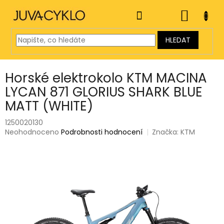
Přejít
na
NÁKUP
obsah
KOŠÍK
HLEDAT
Horské elektrokolo KTM MACINA
LYCAN 871 GLORIUS SHARK BLUE
MATT (WHITE)
1250020130
Průměrné
Neohodnoceno
Podrobnosti hodnocení
Značka:
KTM
hodnocení
produktu
je
0,0
z
5
hvězdiček.