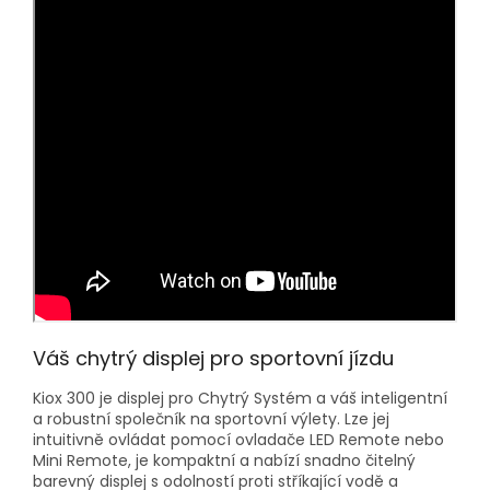
Váš chytrý displej pro sportovní jízdu
Kiox 300 je displej pro Chytrý Systém a váš inteligentní
a robustní společník na sportovní výlety. Lze jej
intuitivně ovládat pomocí ovladače LED Remote nebo
Mini Remote, je kompaktní a nabízí snadno čitelný
barevný displej s odolností proti stříkající vodě a