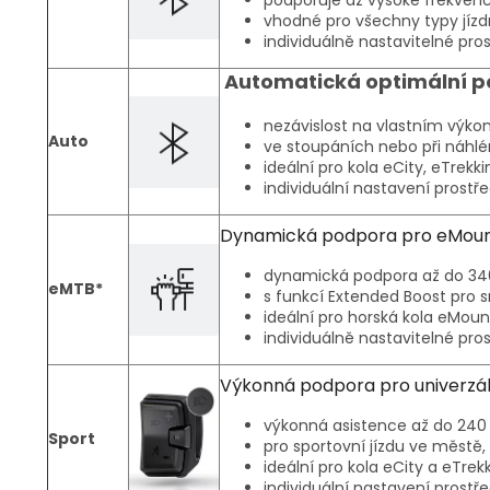
vhodné pro všechny typy jízdn
individuálně nastavitelné pro
Automatická optimální 
nezávislost na vlastním výkon
Auto
ve stoupáních nebo při náhlém
ideální pro kola eCity, eTrekk
individuální nastavení prostř
Dynamická podpora pro eMount
dynamická podpora až do 340
eMTB*
s funkcí Extended Boost pro
ideální pro horská kola eMoun
individuálně nastavitelné pro
Výkonná podpora pro univerzáln
výkonná asistence až do 240
Sport
pro sportovní jízdu ve městě, 
ideální pro kola eCity a eTrek
individuální nastavení prostř