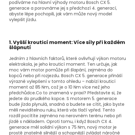
podíváme na hlavní výhody motoru Bosch CX 5.
generace a porovnáme jej s předchozí 4. generací,
abyste lépe pochopili, jak vám může nový model
vylepšit jízdu.
1. Vyšší krouticí moment: Více síly při každém
šlápnutí
Jedním z hlavních faktorů, které ovlivňují výkon motoru
elektrokola, je jeho krouticí moment. Ten určuje, jak
moc vám motor pomůže při šlapání, zejména do
kopců nebo při rozjezdu. Bosch CX 5. generace přináší
výrazné vylepšení v tomto ohledu – nabízí krouticí
moment až 85 Nm, což je o 10 Nm více než jeho
předchůdce.Co to znamená v praxi? Představte si, že
jedete do prudkého kopce. S motorem 5. generace
bude jízda plynulá, snadná a budete se cítit, jako byste
měli neviditelnou ruku, která vás tlačí vpřed. Tento
rozdíl pocítíte zejména na nerovném terénu nebo při
jízdě s nákladem. Oproti tomu, i když Bosch CX 4.
generace měl solidní výkon s 75 Nm, nový motor je
prostě znatelně silnější a schopnější zvládat náročné