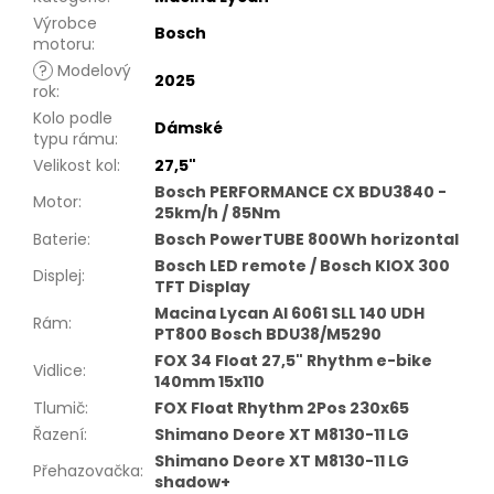
Výrobce
Bosch
motoru
:
?
Modelový
2025
rok
:
Kolo podle
Dámské
typu rámu
:
Velikost kol
:
27,5"
Bosch PERFORMANCE CX BDU3840 -
Motor
:
25km/h / 85Nm
Baterie
:
Bosch PowerTUBE 800Wh horizontal
Bosch LED remote / Bosch KIOX 300
Displej
:
TFT Display
Macina Lycan Al 6061 SLL 140 UDH
Rám
:
PT800 Bosch BDU38/M5290
FOX 34 Float 27,5" Rhythm e-bike
Vidlice
:
140mm 15x110
Tlumič
:
FOX Float Rhythm 2Pos 230x65
Řazení
:
Shimano Deore XT M8130-11 LG
Shimano Deore XT M8130-11 LG
Přehazovačka
:
shadow+