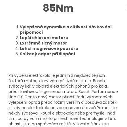
85Nm
Vylepšená dynamika a citlivost dávkování
přípomocí
Lepší chlazení motoru
Extrémně tichý motor
Lehčí magnésiové pouzdro
Snížený odpor při šlapání
Při výběru elektrokola je jedním z nejdůležitějších
faktorů motor, který vám při jízdě asistuje. Bosch,
světový lídr v oblasti elektrických pohonů pro kola,
představil svou
5. generaci motoru Bosch Performance
Line CX
. Tento nový motor přináší řadu významných
vylepšení oproti předchozím verzím a posouvá zážitek
z jízdy na elektrokole na zcela novou úroveň.
Pokud jste
někdy zvažovali koupi elektrokola nebo přemýšleli nad
tím, co by vám mohlo přinést nové technologie v této
oblasti, jste na správném místě. V tomto článku se