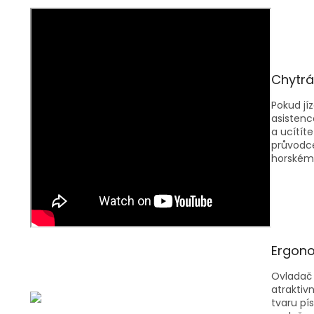
Chytrá
Pokud jí
asistenc
a ucítít
průvodce
horském 
Ergono
Ovladač 
atraktiv
tvaru pí