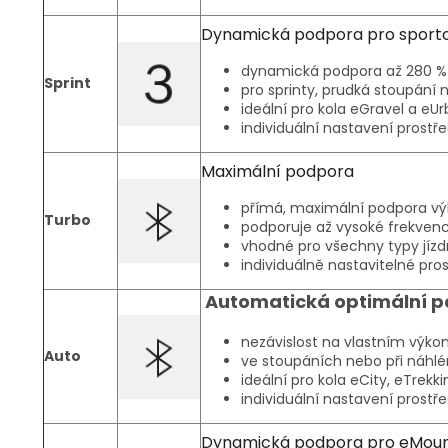
Dynamická podpora pro sportovn
dynamická podpora až 280 % vl
Sprint
pro sprinty, prudká stoupání 
ideální pro kola eGravel a eU
individuální nastavení prostř
Maximální podpora
přímá, maximální podpora výk
Turbo
podporuje až vysoké frekvenc
vhodné pro všechny typy jízdn
individuálně nastavitelné pro
Automatická optimální 
nezávislost na vlastním výkon
Auto
ve stoupáních nebo při náhlém
ideální pro kola eCity, eTrekk
individuální nastavení prostř
Dynamická podpora pro eMount