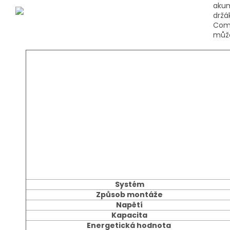
akum
držá
Comp
může
Systém
Způsob montáže
Napětí
Kapacita
Energetická hodnota