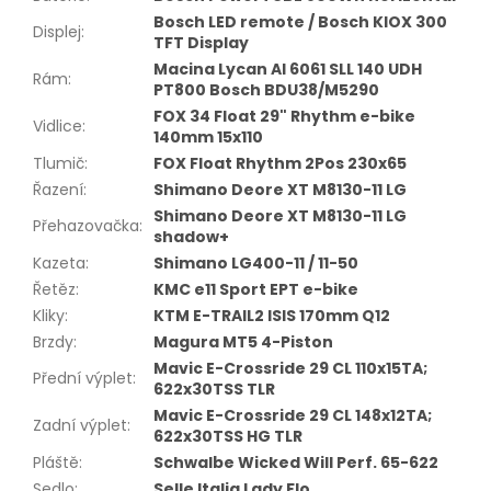
Bosch LED remote / Bosch KIOX 300
Displej
:
TFT Display
Macina Lycan Al 6061 SLL 140 UDH
Rám
:
PT800 Bosch BDU38/M5290
FOX 34 Float 29" Rhythm e-bike
Vidlice
:
140mm 15x110
Tlumič
:
FOX Float Rhythm 2Pos 230x65
Řazení
:
Shimano Deore XT M8130-11 LG
Shimano Deore XT M8130-11 LG
Přehazovačka
:
shadow+
Kazeta
:
Shimano LG400-11 / 11-50
Řetěz
:
KMC e11 Sport EPT e-bike
Kliky
:
KTM E-TRAIL2 ISIS 170mm Q12
Brzdy
:
Magura MT5 4-Piston
Mavic E-Crossride 29 CL 110x15TA;
Přední výplet
:
622x30TSS TLR
Mavic E-Crossride 29 CL 148x12TA;
Zadní výplet
:
622x30TSS HG TLR
Pláště
:
Schwalbe Wicked Will Perf. 65-622
Sedlo
:
Selle Italia Lady Flo