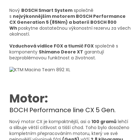
Nový
BOSCH Smart System
společně
s
nejvýkonnějším motorem BOSCH Performance
CX Generation 5 (85Nm) a baterií BOSCH 800
Wh
poskytne dostatečnou výkonostní rezervu za všech
okolností.
Vzduchová vidlice FOX a tlumič FOX
společně s
komponenty
Shimano Deore XT
garantují
bezproblémovou funkčnost a životnost.
Motor:
BOCH Performance line CX 5 Gen.
Nový motor CX je kompaktnější, asi o
100 gramů
lehčí
a slibuje větší citlivost a tišší chod. Toho bylo dosaženo
kompletním přepracováním motoru, který ve své
nejnovější vývojové fázi
(Gen5)
váží
2,8 kilogramu
.