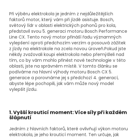
Při výběru elektrokola je jedním z nejdůležitějších
faktorů motor, který vám při jízdě asistuje. Bosch,
světový lídr v oblasti elektrických pohonů pro kola,
představil svou
5. generaci motoru Bosch Performance
Line CX
. Tento nový motor přináší řadu významných
vylepšení oproti předchozím verzím a posouvá zážitek
z jízdy na elektrokole na zcela novou úroveň.
Pokud jste
někdy zvažovali koupi elektrokola nebo přemýšleli nad
tím, co by vám mohlo přinést nové technologie v této
oblasti, jste na správném místě. V tomto článku se
podíváme na hlavní výhody motoru Bosch CX 5.
generace a porovnáme jej s předchozí 4. generací,
abyste lépe pochopili, jak vám může nový model
vylepšit jízdu.
1. Vyšší krouticí moment: Více síly při každém
šlápnutí
Jedním z hlavních faktorů, které ovlivňují výkon motoru
elektrokola, je jeho krouticí moment. Ten určuje, jak