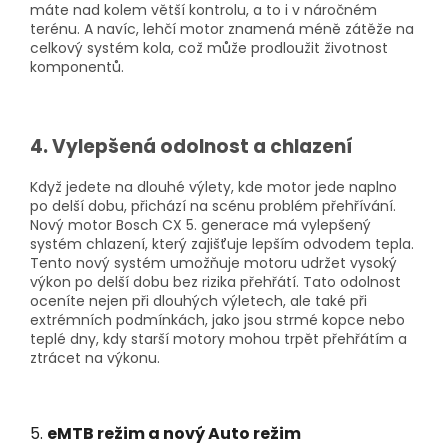
máte nad kolem větší kontrolu, a to i v náročném
terénu. A navíc, lehčí motor znamená méně zátěže na
celkový systém kola, což může prodloužit životnost
komponentů.
4. Vylepšená odolnost a chlazení
Když jedete na dlouhé výlety, kde motor jede naplno
po delší dobu, přichází na scénu problém přehřívání.
Nový motor Bosch CX 5. generace má vylepšený
systém chlazení, který zajišťuje lepším odvodem tepla.
Tento nový systém umožňuje motoru udržet vysoký
výkon po delší dobu bez rizika přehřátí. Tato odolnost
oceníte nejen při dlouhých výletech, ale také při
extrémních podmínkách, jako jsou strmé kopce nebo
teplé dny, kdy starší motory mohou trpět přehřátím a
ztrácet na výkonu.
5.
eMTB režim a nový Auto režim