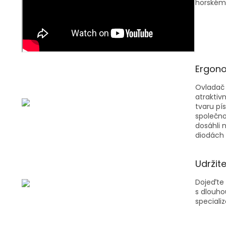
horském 
Ergono
Ovladač 
atraktiv
tvaru pí
společno
dosáhli 
diodách 
Udržit
Dojeďte 
s dlouho
speciali