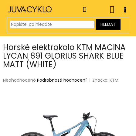
Přejít
na
NÁKUP
obsah
KOŠÍK
HLEDAT
Horské elektrokolo KTM MACINA
LYCAN 891 GLORIUS SHARK BLUE
MATT (WHITE)
Průměrné
Neohodnoceno
Podrobnosti hodnocení
Značka:
KTM
hodnocení
produktu
je
0,0
z
5
hvězdiček.