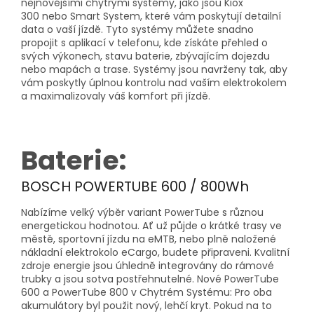
nejnovějšími chytrými systémy, jako jsou Kiox
300 nebo Smart System, které vám poskytují detailní
data o vaší jízdě. Tyto systémy můžete snadno
propojit s aplikací v telefonu, kde získáte přehled o
svých výkonech, stavu baterie, zbývajícím dojezdu
nebo mapách a trase. Systémy jsou navrženy tak, aby
vám poskytly úplnou kontrolu nad vaším elektrokolem
a maximalizovaly váš komfort při jízdě.
Baterie:
BOSCH POWERTUBE 600 / 800Wh
Nabízíme velký výběr variant PowerTube s různou
energetickou hodnotou. Ať už půjde o krátké trasy ve
městě, sportovní jízdu na eMTB, nebo plně naložené
nákladní elektrokolo eCargo, budete připraveni. Kvalitní
zdroje energie jsou úhledně integrovány do rámové
trubky a jsou sotva postřehnutelné. Nové PowerTube
600 a PowerTube 800 v Chytrém Systému: Pro oba
akumulátory byl použit nový, lehčí kryt. Pokud na to