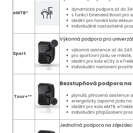
dynamická podpora až do 340
eMTB*
s funkcí Extended Boost pro
ideální pro horská kola eMoun
individuálně nastavitelné pro
Výkonná podpora pro univerzáln
výkonná asistence až do 240
Sport
pro sportovní jízdu ve městě, 
ideální pro kola eCity a eTrek
individuální nastavení prostř
Bezstupňová podpora na 
plynulá, přirozená asistence
Tour+**
energeticky úsporná jízda na
ideální pro kola eMTB, eTrekk
individuální přizpůsobení pro
Jednotná podpora na zájezdec