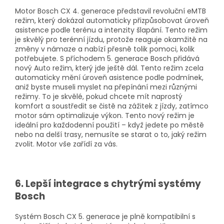
Motor Bosch CX 4. generace představil revoluční eMTB
režim, který dokázal automaticky přizpůsobovat úroveň
asistence podle terénu a intenzity šlapání. Tento režim
je skvělý pro terénní jízdu, protože reaguje okamžitě na
změny v námaze a nabízí přesně tolik pomoci, kolik
potřebujete. S příchodem 5. generace Bosch přidává
nový Auto režim, který jde ještě dál. Tento režim zcela
automaticky mění úroveň asistence podle podmínek,
aniž byste museli myslet na přepínání mezi různými
režimy. To je skvělé, pokud chcete mít naprostý
komfort a soustředit se čistě na zážitek z jízdy, zatímco
motor sám optimalizuje výkon. Tento nový režim je
ideální pro každodenní použití – když jedete po městě
nebo na delší trasy, nemusíte se starat o to, jaký režim
zvolit. Motor vše zařídí za vás.
6. Lepší integrace s chytrými systémy
Bosch
Systém Bosch CX 5. generace je plně kompatibilní s