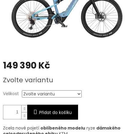
149 390 Kč
Měrná
Zvolte variantu
cena:
Velikost
Přidat do košíku
Zcela nové pojetí
oblíbeného modelu
ryze
dámského
celoodpruženého ebiku
KTM.