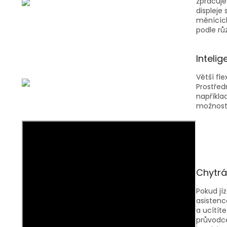
zpracuje
displeje
měnících
podle rů
Intelig
Větší fle
Prostřed
napříkla
možnost 
Chytrá
Pokud jí
asistenc
a ucítít
průvodce