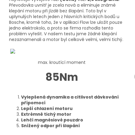
Převodovka uvnitř je zcela nová a eliminuje známé
klepání motoru při jízdě bez šlapání. Toto byl v
uplynulých letech jeden z hlavních kritických bodů u
Bosche, kromě toho, že v aplikaci Flow lze uložit pouze
jedno elektrokolo, a proto se firma rozhodla tento
problém vyřešit. V našem testu jsme žádné klepání
nezaznamenali a motor byl celkově velmi, velmi tichý.
max. kroutící moment
85Nm
Vylepšená dynamika a citlivost dávkování
přípomocí
Lepší chlazení motoru
Extrémně tichý motor
Lehčí magnésiové pouzdro
Snížený odpor při šlapání