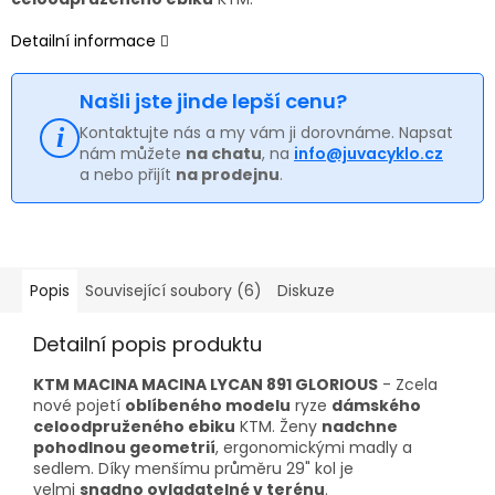
Detailní informace
Našli jste jinde lepší cenu?
Kontaktujte nás a my vám ji dorovnáme. Napsat
nám můžete
na chatu
, na
info@juvacyklo.cz
a nebo přijít
na prodejnu
.
Popis
Související soubory (6)
Diskuze
Detailní popis produktu
KTM MACINA MACINA LYCAN 891 GLORIOUS
- Zcela
nové pojetí
oblíbeného modelu
ryze
dámského
celoodpruženého ebiku
KTM. Ženy
nadchne
pohodlnou geometrií
, ergonomickými madly a
sedlem. Díky menšímu průměru 29" kol je
velmi
snadno ovladatelné v terénu
.