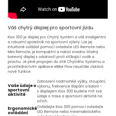
Váš chytrý displej pro sportovní jízdu
Kiox 300 je displej pro Chytrý Systém a váš inteligentní
a robustní společník na sportovní výlety. Lze jej
intuitivně ovládat pomocí ovladače LED Remote nebo
Mini Remote, je kompaktní a nabízí snadno čitelný
barevný displej s odolností proti stříkající vodě a
prachu. Je plně propojen do sítě Chytrého Systému a
prostřednictvím aplikace eBike Flow neustále získává
nové funkce.
Zobrazení nadmořské výšky, stoupání,
Vaše údaje o
výkonu, frekvence šlapání a kalorií –
sportovní
s displejem Kiox 300 budete mít své
aktivitě
údaje o trase a sportovní aktivitě na
očích.
Ovládejte Kiox 300 pomocí ovladače
Ergonomické
LED Remote nebo minimalistického
ovládání