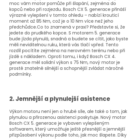
moc vám motor pomůže při šlapání, zejména do
kopců nebo při rozjezdu. Bosch CX 5. generace přináší
výrazné vylepšení v tomto ohledu – nabízí krouticí
moment až 85 Nm, což je o 10 Nm více než jeho
předchůdce.Co to znamená v praxi? Představte si, že
jedete do prudkého kopce. S motorem 5. generace
bude jízda plynulá, snadná a budete se cítit, jako byste
měli neviditelnou ruku, která vás tlačí vpřed. Tento
rozdíl pocítíte zejména na nerovném terénu nebo při
jízdě s nákladem. Oproti tomu, i když Bosch CX 4.
generace měl solidní výkon s 75 Nm, nový motor je
prostě znatelně silnější a schopnější zvládat náročné
podmínky.
2. Jemnější a plynulejší asistence
Výkon motoru není jen o hrubé síle, ale také o tom, jak
plynulou a přirozenou asistenci poskytuje. Nový motor
Bosch CX 5. generace je vybaven vylepšeným
softwarem, který umožňuje ještě přesnější a jemnější
přizpůsobení výkonu podle toho, jak moc šlapete. Díky