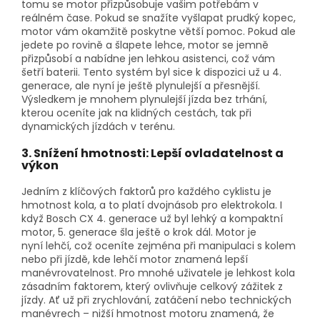
tomu se motor přizpůsobuje vašim potřebám v
reálném čase. Pokud se snažíte vyšlapat prudký kopec,
motor vám okamžitě poskytne větší pomoc. Pokud ale
jedete po rovině a šlapete lehce, motor se jemně
přizpůsobí a nabídne jen lehkou asistenci, což vám
šetří baterii. Tento systém byl sice k dispozici už u 4.
generace, ale nyní je ještě plynulejší a přesnější.
Výsledkem je mnohem plynulejší jízda bez trhání,
kterou oceníte jak na klidných cestách, tak při
dynamických jízdách v terénu.
3. Snížení hmotnosti: Lepší ovladatelnost a
výkon
Jedním z klíčových faktorů pro každého cyklistu je
hmotnost kola, a to platí dvojnásob pro elektrokola. I
když Bosch CX 4. generace už byl lehký a kompaktní
motor, 5. generace šla ještě o krok dál. Motor je
nyní lehčí, což oceníte zejména při manipulaci s kolem
nebo při jízdě, kde lehčí motor znamená lepší
manévrovatelnost. Pro mnohé uživatele je lehkost kola
zásadním faktorem, který ovlivňuje celkový zážitek z
jízdy. Ať už při zrychlování, zatáčení nebo technických
manévrech – nižší hmotnost motoru znamená, že