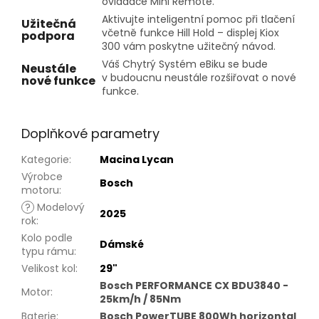
ovladače Mini Remote.
Aktivujte inteligentní pomoc při tlačení
Užitečná
včetně funkce Hill Hold – displej Kiox
podpora
300 vám poskytne užitečný návod.
Váš Chytrý Systém eBiku se bude
Neustále
v budoucnu neustále rozšiřovat o nové
nové funkce
funkce.
Doplňkové parametry
Kategorie
:
Macina Lycan
Výrobce
Bosch
motoru
:
?
Modelový
2025
rok
:
Kolo podle
Dámské
typu rámu
:
Velikost kol
:
29"
Bosch PERFORMANCE CX BDU3840 -
Motor
:
25km/h / 85Nm
Baterie
:
Bosch PowerTUBE 800Wh horizontal