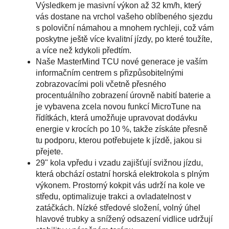
Výsledkem je masivní výkon až 32 km/h, který
vás dostane na vrchol vašeho oblíbeného sjezdu
s poloviční námahou a mnohem rychleji, což vám
poskytne ještě více kvalitní jízdy, po které toužíte,
a více než kdykoli předtím.
Naše MasterMind TCU nové generace je vaším
informačním centrem s přizpůsobitelnými
zobrazovacími poli včetně přesného
procentuálního zobrazení úrovně nabití baterie a
je vybavena zcela novou funkcí MicroTune na
řídítkách, která umožňuje upravovat dodávku
energie v krocích po 10 %, takže získáte přesně
tu podporu, kterou potřebujete k jízdě, jakou si
přejete.
29" kola vpředu i vzadu zajišťují svižnou jízdu,
která obchází ostatní horská elektrokola s plným
výkonem. Prostorný kokpit vás udrží na kole ve
středu, optimalizuje trakci a ovladatelnost v
zatáčkách. Nízké středové složení, volný úhel
hlavové trubky a snížený odsazení vidlice udržují