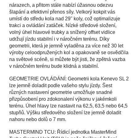
nárazech, a přitom stále nabízí úžasnou odezvu
šlapání a efektivní přenos síly. Velkorý kokpit vás
umístí do středu kola nad 29" koly, což optimalizuje
trakci a ovládání zatáček. Nízké středové složení,
volný úhel hlavové trubky a snížený offset vidlice
udržují jízdu stabilní i v náročném terénu. Díky
geometrii, která je jemně vyladěna za více než 30 let
výroby celoodpružených kol a opakovaně se osvědčila
na světové scéně, si můžete být jisti, že zpětná vazba
v náročném terénu bude klidná a stabilní.
GEOMETRIE OVLÁDÁNÍ: Geometrii kola Kenevo SL 2
lze jemně doladit podle vašeho stylu jízdy. Šest
různých nastavení geometrie umožňuje snadné
přizpůsobení pro zdokonalení výkonu v jakémkoli
terénu. Úhel hlavy lze nastavit na 62,5, 63,5 nebo 64,5
stupňů. Výšku středového složení lze jemně doladit
nahoru nebo dolů o 7 mm.
MASTERMIND TCU: Řídicí jednotka MasterMind