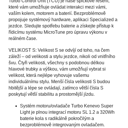
Turbo Control Unit (TCU) je naše špičkové řešení,
které vám umožňuje ovládat interakci mezi vámi,
vaším kolem, motorem a baterií. Bezproblémově
propojuje systémový hardware, aplikaci Specialized a
jezdce. Sledujte spotřebu baterie a získejte přístup k
řídicímu systému MicroTune pro úpravu výkonu v
reálném čase.
VELIKOST S: Velikost S se odvíjí od toho, na čem
záleží – od velikosti a stylu jezdce, nikoli od vnitřního
švu. Čtyři velikosti, všechny s podobnou délkou
hlavové trubky a výškou, vám umožňují vybrat si
velikost, která nejlépe vyhovuje vašemu
individuálnímu stylu. Menší čísla velikosti S budou
hbitější a lépe se ovládají, zatímco větší čísla S
poskytují větší stabilitu a prostornější jízdu.
Systém motoru/ovladače Turbo Kenevo Super
Light je plnou integrací motoru SL 1.2 a 320Wh
baterie kola s radikálně pokročilým a
bezproblémově integrovaným ovladačem.