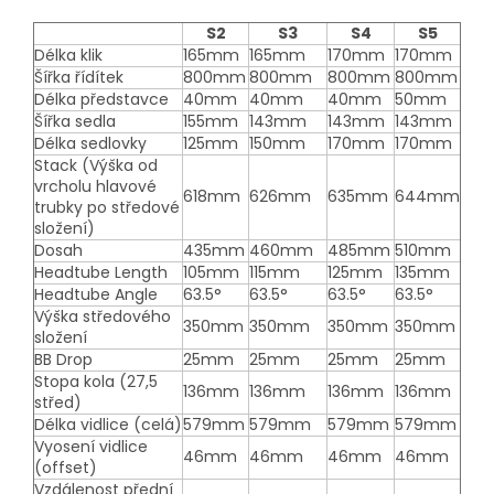
S2
S3
S4
S5
Délka klik
165mm
165mm
170mm
170mm
Šířka řídítek
800mm
800mm
800mm
800mm
Délka představce
40mm
40mm
40mm
50mm
Šířka sedla
155mm
143mm
143mm
143mm
Délka sedlovky
125mm
150mm
170mm
170mm
Stack (Výška od
vrcholu hlavové
618mm
626mm
635mm
644mm
trubky po středové
složení)
Dosah
435mm
460mm
485mm
510mm
Headtube Length
105mm
115mm
125mm
135mm
Headtube Angle
63.5°
63.5°
63.5°
63.5°
Výška středového
350mm
350mm
350mm
350mm
složení
BB Drop
25mm
25mm
25mm
25mm
Stopa kola (27,5
136mm
136mm
136mm
136mm
střed)
Délka vidlice (celá)
579mm
579mm
579mm
579mm
Vyosení vidlice
46mm
46mm
46mm
46mm
(offset)
Vzdálenost přední