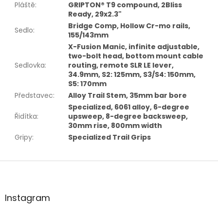
Pláště
:
GRIPTON® T9 compound, 2Bliss
Ready, 29x2.3"
Bridge Comp, Hollow Cr-mo rails,
Sedlo
:
155/143mm
X-Fusion Manic, infinite adjustable,
two-bolt head, bottom mount cable
Sedlovka
:
routing, remote SLR LE lever,
34.9mm, S2: 125mm, S3/S4: 150mm,
S5: 170mm
Představec
:
Alloy Trail Stem, 35mm bar bore
Specialized, 6061 alloy, 6-degree
Řidítka
:
upsweep, 8-degree backsweep,
30mm rise, 800mm width
Gripy
:
Specialized Trail Grips
Z
á
p
a
Instagram
t