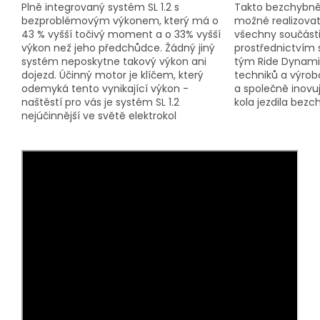
Plně integrovaný systém SL 1.2 s
Takto bezchybně 
bezproblémovým výkonem, který má o
možné realizovat
43 % vyšší točivý moment a o 33% vyšší
všechny součásti
výkon než jeho předchůdce. Žádný jiný
prostřednictvím 
systém neposkytne takový výkon ani
tým Ride Dynamic
dojezd. Účinný motor je klíčem, který
techniků a výrobců
odemyká tento vynikající výkon -
a společně inovuj
naštěstí pro vás je systém SL 1.2
kola jezdila bezc
nejúčinnější ve světě elektrokol