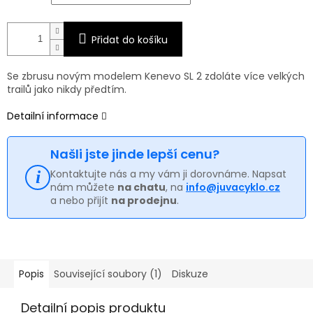
Přidat do košíku
Se zbrusu novým modelem Kenevo SL 2 zdoláte více velkých
trailů jako nikdy předtím.
Detailní informace
Našli jste jinde lepší cenu?
Kontaktujte nás a my vám ji dorovnáme. Napsat
nám můžete
na chatu
, na
info@juvacyklo.cz
a nebo přijít
na prodejnu
.
Popis
Související soubory (1)
Diskuze
Detailní popis produktu