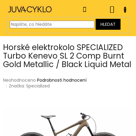
Přejít
na
NÁKUP
obsah
KOŠÍK
HLEDAT
Horské elektrokolo SPECIALIZED
Turbo Kenevo SL 2 Comp Burnt
Gold Metallic / Black Liquid Metal
Průměrné
Neohodnoceno
Podrobnosti hodnocení
hodnocení
Značka:
Specialized
produktu
je
0,0
z
5
hvězdiček.