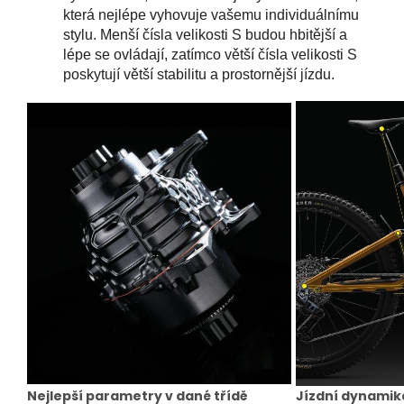
která nejlépe vyhovuje vašemu individuálnímu
stylu. Menší čísla velikosti S budou hbitější a
lépe se ovládají, zatímco větší čísla velikosti S
poskytují větší stabilitu a prostornější jízdu.
Nejlepší parametry v dané třídě
Jízdní dynamik