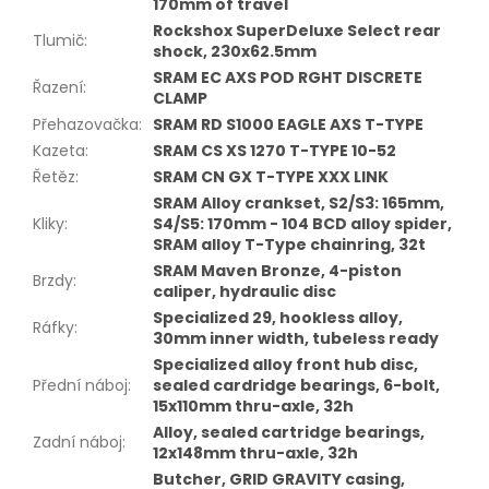
170mm of travel
Rockshox SuperDeluxe Select rear
Tlumič
:
shock, 230x62.5mm
SRAM EC AXS POD RGHT DISCRETE
Řazení
:
CLAMP
Přehazovačka
:
SRAM RD S1000 EAGLE AXS T-TYPE
Kazeta
:
SRAM CS XS 1270 T-TYPE 10-52
Řetěz
:
SRAM CN GX T-TYPE XXX LINK
SRAM Alloy crankset, S2/S3: 165mm,
Kliky
:
S4/S5: 170mm - 104 BCD alloy spider,
SRAM alloy T-Type chainring, 32t
SRAM Maven Bronze, 4-piston
Brzdy
:
caliper, hydraulic disc
Specialized 29, hookless alloy,
Ráfky
:
30mm inner width, tubeless ready
Specialized alloy front hub disc,
Přední náboj
:
sealed cardridge bearings, 6-bolt,
15x110mm thru-axle, 32h
Alloy, sealed cartridge bearings,
Zadní náboj
:
12x148mm thru-axle, 32h
Butcher, GRID GRAVITY casing,