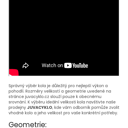
Správný výběr kola je důležitý pro nejlepší výkon a
pohodlí. Rozměry velikostí a geometrie uvedené na
stránce juvacyklo.cz slouží pouze k obecnému
srovnání. K výběru ideální velikosti kola navštivte naše
prodejny
JUVACYKLO
, kde vám odborník pomůže zvolit
vhodné kolo a jeho velikost pro vaše konkrétní potřeby.
Geometrie: