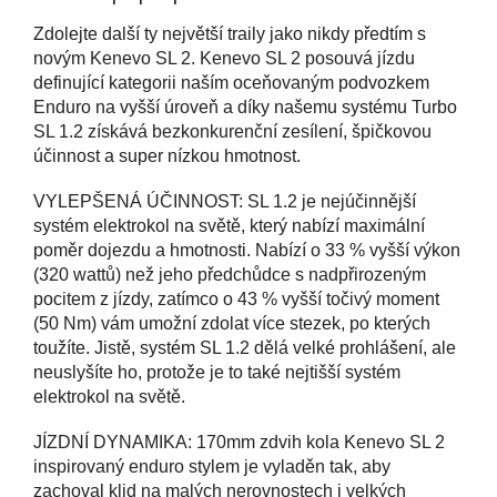
Zdolejte další ty největší traily jako nikdy předtím s
novým Kenevo SL 2. Kenevo SL 2 posouvá jízdu
definující kategorii naším oceňovaným podvozkem
Enduro na vyšší úroveň a díky našemu systému Turbo
SL 1.2 získává bezkonkurenční zesílení, špičkovou
účinnost a super nízkou hmotnost.
VYLEPŠENÁ ÚČINNOST: SL 1.2 je nejúčinnější
systém elektrokol na světě, který nabízí maximální
poměr dojezdu a hmotnosti. Nabízí o 33 % vyšší výkon
(320 wattů) než jeho předchůdce s nadpřirozeným
pocitem z jízdy, zatímco o 43 % vyšší točivý moment
(50 Nm) vám umožní zdolat více stezek, po kterých
toužíte. Jistě, systém SL 1.2 dělá velké prohlášení, ale
neuslyšíte ho, protože je to také nejtišší systém
elektrokol na světě.
JÍZDNÍ DYNAMIKA: 170mm zdvih kola Kenevo SL 2
inspirovaný enduro stylem je vyladěn tak, aby
zachoval klid na malých nerovnostech i velkých