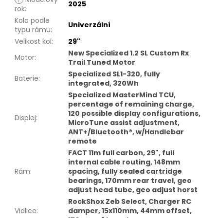
2025
rok
:
Kolo podle
Univerzální
typu rámu
:
Velikost kol
:
29"
New Specialized 1.2 SL Custom Rx
Motor
:
Trail Tuned Motor
Specialized SL1-320, fully
Baterie
:
integrated, 320Wh
Specialized MasterMind TCU,
percentage of remaining charge,
120 possible display configurations,
Displej
:
MicroTune assist adjustment,
ANT+/Bluetooth®, w/Handlebar
remote
FACT 11m full carbon, 29", full
internal cable routing, 148mm
Rám
:
spacing, fully sealed cartridge
bearings, 170mm rear travel, geo
adjust head tube, geo adjust horst
RockShox Zeb Select, Charger RC
Vidlice
:
damper, 15x110mm, 44mm offset,