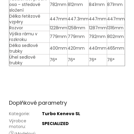
osa – středové
782mm
812mm
841mm
871mm
složení
Délka řetězové
447mm
447.3mm
447mm
447mm
vzpěry
Rozvor
1228mm
1258mm
1287mm
1316mm
Výška rámu v
779mm
779mm
792mm
802mm
rozkroku
Délka sedlové
400mm
420mm
440mm
465mm
trubky
Úhel sedlové
76°
76°
76°
76°
trubky
Doplňkové parametry
Kategorie
:
Turbo Kenevo SL
Výrobce
SPECIALIZED
motoru
:
?
Modelový