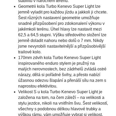
stabilitu v náročném terénu.
Geometrii kola Turbo Kenevo Super Light lze
jemně vyladit pro každou jízdu a jakkoli ji chcete.
Šest různých nastavení geometrie umožňuje
snadné přizpůsobení pro zdokonalení výkonu v
jakémkoli terénu. Úhel hlavy lze nastavit mezi
62,5 a 64,5 stupni. Výšku středového složení lze
jemně doladit nahoru nebo dolů o 7 mm. Nikdy
jsme nevyrobili nastavitelnější a přizpůsobivější
trailové kolo.
170mm zdvih kola Turbo Kenevo Super Light
inspirovaného enduro stylem je pružný na
malých nerovnostech, bez zádrhelů zvládá ostré
nárazy, dělá si pořádné švihy, a přesto nabízí
úžasnou odezvu šlapání a přenáší sílu na zem s
naprostou efektivitou.
Velikost S u kola Turbo Kenevo Super Light je
založena na tom, na čem záleží – na velikosti a
stylu jezdce, nikoli na vnitřním švu. Šest velikostí,
všechny s podobnou délkou hlavové trubky a
výškou rámu, vám umožňuje vybrat si velikost,