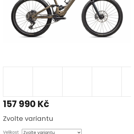
157 990 Kč
Měrná
Zvolte variantu
cena:
Velikost