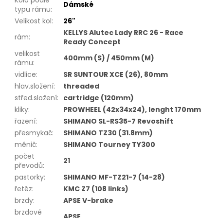
Dámské
typu rámu
:
Velikost kol
:
26"
KELLYS Alutec Lady RRC 26 - Race
rám
:
Ready Concept
velikost
400mm (S) / 450mm (M)
rámu
:
vidlice
:
SR SUNTOUR XCE (26), 80mm
hlav.složení
:
threaded
střed.složení
:
cartridge (120mm)
kliky
:
PROWHEEL (42x34x24), lenght 170mm
řazení
:
SHIMANO SL-RS35-7 Revoshift
přesmykač
:
SHIMANO TZ30 (31.8mm)
měnič
:
SHIMANO Tourney TY300
počet
21
převodů
:
pastorky
:
SHIMANO MF-TZ21-7 (14-28)
řetěz
:
KMC Z7 (108 links)
brzdy
:
APSE V-brake
brzdové
APSE