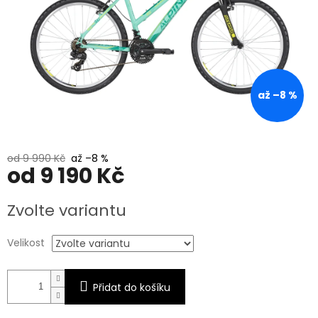
až –8 %
od 9 990 Kč
až –8 %
od
9 190 Kč
Měrná
Zvolte variantu
cena:
Velikost
Přidat do košíku