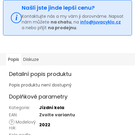
Našli jste jinde lepší cenu?
Kontaktujte nás a my vám ji dorovnáme. Napsat
nám můžete
na chatu
, na
info@juvacyklo.cz
a nebo přijít
na prodejnu
.
Popis
Diskuze
Detailní popis produktu
Popis produktu není dostupný
Doplňkové parametry
Kategorie
:
Jízdní kola
EAN
:
Zvolte variantu
?
Modelový
2022
rok
:
Kolo podle