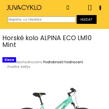
Přejít
na
NÁKUP
obsah
KOŠÍK
HLEDAT
Horské kolo ALPINA ECO LM10
Mint
Sleva
Průměrné
Neohodnoceno
Podrobnosti hodnocení
hodnocení
Značka:
Kellys
produktu
je
0,0
z
5
hvězdiček.