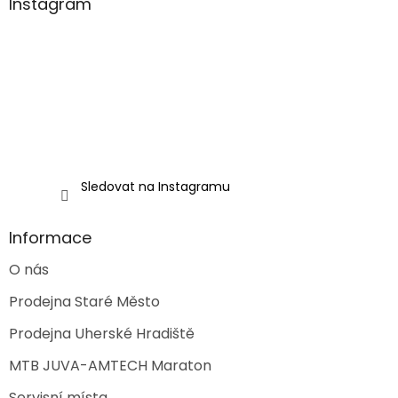
a
Instagram
t
í
Sledovat na Instagramu
Informace
O nás
Prodejna Staré Město
Prodejna Uherské Hradiště
MTB JUVA-AMTECH Maraton
Servisní místa