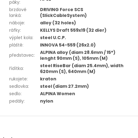
páky
:
brzdové
DRIVING Force SCS
lanká
:
(SlickCableSystem)
náboje
:
alloy (32 holes)
ráfky
:
KELLYS Draft 559x19 (32 dier)
výplet kola
:
steel U.C.P.
pláště
:
INNOVA 54-559 (26x2.0)
ALPINA alloy (diam 28.6mm / 15°)
představec
:
lenght 90mm (S), 105mm (M)
steel RiseBar (diam 25.4mm), width
řídítka
:
620mm (S), 640mm (M)
rukojete
:
kraton
sedlovka
:
steel (diam 27.2mm)
sedlo
:
ALPINA Women
pedály
:
nylon
Z
á
p