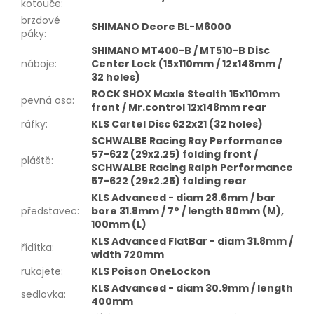
kotouče
:
brzdové
SHIMANO Deore BL-M6000
páky
:
SHIMANO MT400-B / MT510-B Disc
náboje
:
Center Lock (15x110mm / 12x148mm /
32 holes)
ROCK SHOX Maxle Stealth 15x110mm
pevná osa
:
front / Mr.control 12x148mm rear
ráfky
:
KLS Cartel Disc 622x21 (32 holes)
SCHWALBE Racing Ray Performance
57-622 (29x2.25) folding front /
pláště
:
SCHWALBE Racing Ralph Performance
57-622 (29x2.25) folding rear
KLS Advanced - diam 28.6mm / bar
představec
:
bore 31.8mm / 7° / length 80mm (M),
100mm (L)
KLS Advanced FlatBar - diam 31.8mm /
řídítka
:
width 720mm
rukojete
:
KLS Poison OneLockon
KLS Advanced - diam 30.9mm / length
sedlovka
:
400mm