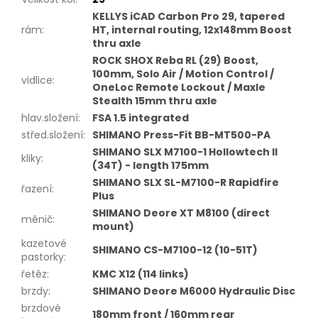
KELLYS iCAD Carbon Pro 29, tapered
rám
:
HT, internal routing, 12x148mm Boost
thru axle
ROCK SHOX Reba RL (29) Boost,
100mm, Solo Air / Motion Control /
vidlice
:
OneLoc Remote Lockout / Maxle
Stealth 15mm thru axle
hlav.složení
:
FSA 1.5 integrated
střed.složení
:
SHIMANO Press-Fit BB-MT500-PA
SHIMANO SLX M7100-1 Hollowtech II
kliky
:
(34T) - length 175mm
SHIMANO SLX SL-M7100-R Rapidfire
řazení
:
Plus
SHIMANO Deore XT M8100 (direct
měnič
:
mount)
kazetové
SHIMANO CS-M7100-12 (10-51T)
pastorky
:
řetěz
:
KMC X12 (114 links)
brzdy
:
SHIMANO Deore M6000 Hydraulic Disc
brzdové
180mm front / 160mm rear