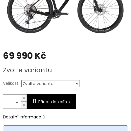
69 990 Kč
Měrná
Zvolte variantu
cena:
Velikost
Přidat do košíku
Detailní informace