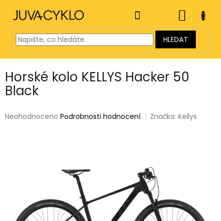
Přejít
na
NÁKUP
obsah
KOŠÍK
HLEDAT
Horské kolo KELLYS Hacker 50
Black
Průměrné
Neohodnoceno
Podrobnosti hodnocení
Značka:
Kellys
hodnocení
produktu
je
0,0
z
5
hvězdiček.