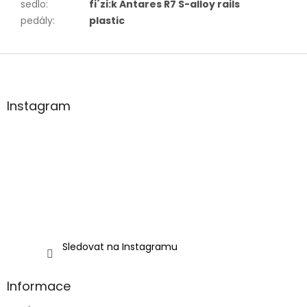
sedlo
:
fi´zi:k Antares R7 S-alloy rails
pedály
:
plastic
Z
á
p
a
Instagram
t
í
Sledovat na Instagramu
Informace