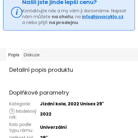
Našli jste jinde lepší cenu?
Kontaktujte nás a my vám ji dorovnáme. Napsat
nám můžete
na chatu
, na
info@juvacyklo.cz
a nebo přijít
na prodejnu
.
Popis
Diskuze
Detailní popis produktu
Doplňkové parametry
Kategorie
:
Jízdní kola
,
2022 Unisex 29"
?
Modelový
2022
rok
:
Kolo podle
Univerzální
typu rámu
:
Velikost kol
:
29"