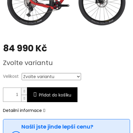
84 990 Kč
Měrná
Zvolte variantu
cena:
Velikost
Přidat do košíku
Detailní informace
Našli jste jinde lepší cenu?