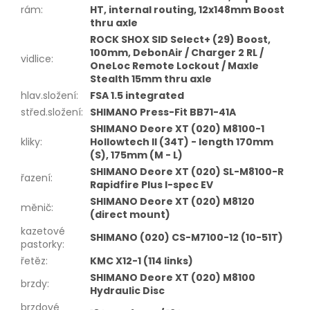
rám
:
HT, internal routing, 12x148mm Boost
thru axle
ROCK SHOX SID Select+ (29) Boost,
100mm, DebonAir / Charger 2 RL /
vidlice
:
OneLoc Remote Lockout / Maxle
Stealth 15mm thru axle
hlav.složení
:
FSA 1.5 integrated
střed.složení
:
SHIMANO Press-Fit BB71-41A
SHIMANO Deore XT (020) M8100-1
kliky
:
Hollowtech II (34T) - length 170mm
(S), 175mm (M - L)
SHIMANO Deore XT (020) SL-M8100-R
řazení
:
Rapidfire Plus I-spec EV
SHIMANO Deore XT (020) M8120
měnič
:
(direct mount)
kazetové
SHIMANO (020) CS-M7100-12 (10-51T)
pastorky
:
řetěz
:
KMC X12-1 (114 links)
SHIMANO Deore XT (020) M8100
brzdy
:
Hydraulic Disc
brzdové