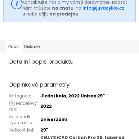
Kontaktujte nás a my vám ji dorovnáme. Napsat
nám můžete
na chatu
, na
info@juvacyklo.cz
a nebo přijít
na prodejnu
.
Popis
Diskuze
Detailní popis produktu
Doplňkové parametry
Kategorie
:
Jízdní kola
,
2022 Unisex 29"
?
Modelový
2022
rok
:
Kolo podle
Univerzální
typu rámu
:
Velikost kol
:
29"
KELLYS iCAD Carbon Pro 29, tapered