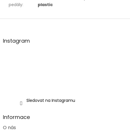
pedály
:
plastic
Z
á
p
a
Instagram
t
í
Sledovat na Instagramu
Informace
O nás