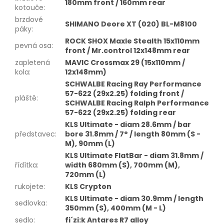
180mm front / 160mm rear
kotouče
:
brzdové
SHIMANO Deore XT (020) BL-M8100
páky
:
ROCK SHOX Maxle Stealth 15x110mm
pevná osa
:
front / Mr.control 12x148mm rear
zapletená
MAVIC Crossmax 29 (15x110mm /
kola
:
12x148mm)
SCHWALBE Racing Ray Performance
57-622 (29x2.25) folding front /
pláště
:
SCHWALBE Racing Ralph Performance
57-622 (29x2.25) folding rear
KLS Ultimate - diam 28.6mm / bar
představec
:
bore 31.8mm / 7° / length 80mm (S -
M), 90mm (L)
KLS Ultimate FlatBar - diam 31.8mm /
řídítka
:
width 680mm (S), 700mm (M),
720mm (L)
rukojete
:
KLS Crypton
KLS Ultimate - diam 30.9mm / length
sedlovka
:
350mm (S), 400mm (M - L)
sedlo
:
fi´zi:k Antares R7 alloy