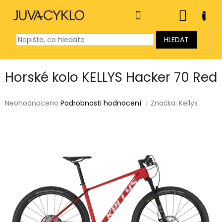
Přejít
na
NÁKUP
obsah
KOŠÍK
HLEDAT
Horské kolo KELLYS Hacker 70 Red
Průměrné
Neohodnoceno
Podrobnosti hodnocení
Značka:
Kellys
hodnocení
produktu
je
0,0
z
5
hvězdiček.