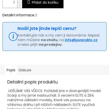
Přidat do košíku
Detailní informace
Našli jste jinde lepší cenu?
Kontaktujte nás a my vám ji dorovnáme. Napsat
nám můžete
na chatu
, na
info@juvacyklo.cz
a nebo přijít
na prodejnu
.
Popis
Diskuze
Detailní popis produktu
UDĚLÁME VÁS VŮDCE.
Požádali jste o dostupnější model
Scarp a my jsme naslouchali.
S verzemi ELITE a 294
nabízíme základní modely, které vás posunou na
vítěznou dráhu i při nižších nákladech.
ELITE využívá