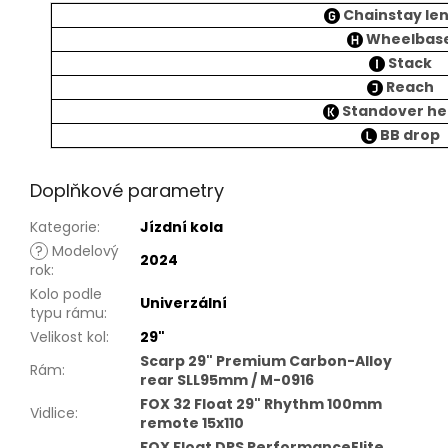
Chainstay le
Wheelbas
Stack
Reach
Standover he
BB drop
Doplňkové parametry
Kategorie
:
Jízdní kola
?
Modelový
2024
rok
:
Kolo podle
Univerzální
typu rámu
:
Velikost kol
:
29"
Scarp 29" Premium Carbon-Alloy
Rám
:
rear SLL95mm / M-0916
FOX 32 Float 29" Rhythm 100mm
Vidlice
:
remote 15x110
FOX Float DPS PerformanceElite