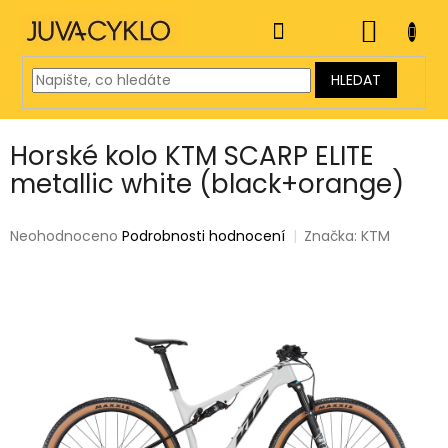
Přejít
na
NÁKUP
obsah
KOŠÍK
HLEDAT
Horské kolo KTM SCARP ELITE
metallic white (black+orange)
Průměrné
Neohodnoceno
Podrobnosti hodnocení
Značka:
KTM
hodnocení
produktu
je
0,0
z
5
hvězdiček.