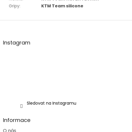
Gripy
:
KTM Team silicone
Z
á
p
a
Instagram
t
í
Sledovat na Instagramu
Informace
O nás