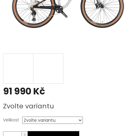
91 990 Kč
Měrná
Zvolte variantu
cena:
Velikost