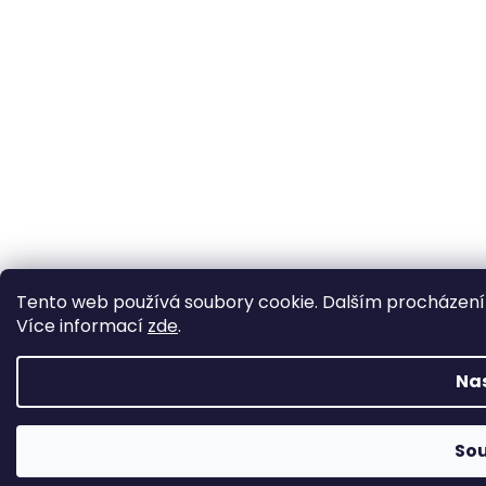
Tento web používá soubory cookie. Dalším procházením 
Více informací
zde
.
Na
So
Změna otevírací doby ve Starém Městě