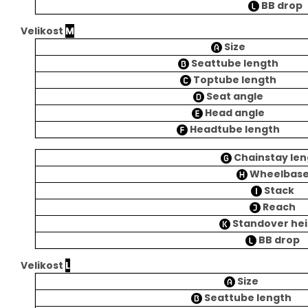
BB drop
Velikost
M
Size
Seattube length
Toptube length
Seat angle
Head angle
Headtube length
Chainstay len
Wheelbas
Stack
Reach
Standover he
BB drop
Velikost
L
Size
Seattube length