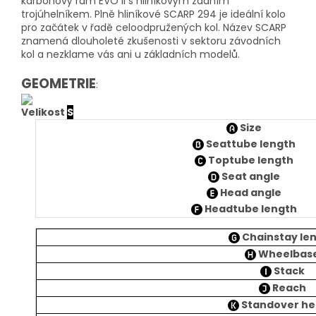
karbonový rám EVO II s hliníkovým zadním
trojúhelníkem.
Plně hliníkové SCARP 294 je ideální kolo
pro začátek v řadě celoodpružených kol.
Název SCARP
znamená dlouholeté zkušenosti v sektoru závodních
kol a nezklame vás ani u základních modelů.
GEOMETRIE
:
Velikost
S
Size
Seattube length
Toptube length
Seat angle
Head angle
Headtube length
Chainstay le
Wheelbas
Stack
Reach
Standover he