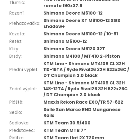
Tlumič
:
remote 190x37.5
Řazení
:
Shimano Deore M6100-12
Shimano Deore XT M8100-12 SGS
Přehazovačka
:
shadow+
Kazeta
:
Shimano Deore M6100-12 / 10-51
Řetěz
:
Shimano M6100-12
Kliky
:
Shimano Deore M6120 32T
Brzdy
:
Shimano M4100 / MT410 2-Piston
KTM Line - Shimano MT410B CL 32H
Přední výplet
:
110-15TA / Ryde Rival26 32H 622x26C /
DT Champion 2.0 black
KTM Line - Shimano MT410B CL 32H
Zadní výplet
:
148-12TA / Ryde Rival26 32H 622x26C
/ DT Champion 2.0 black
Pláště
:
Maxxis Rekon Race EXO/TR 57-622
Selle San Marco RND Manganese
Sedlo
:
Rails
Sedlovka
:
KTM Team 30.9/400
Představec
:
KTM Team MTB 7°
Řidítka
:
KTM Team flat 2X 720mm