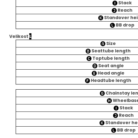
Stack
Reach
Standover he
BB drop
Velikost
L
Size
Seattube length
Toptube length
Seat angle
Head angle
Headtube length
Chainstay le
Wheelbas
Stack
Reach
Standover he
BB drop