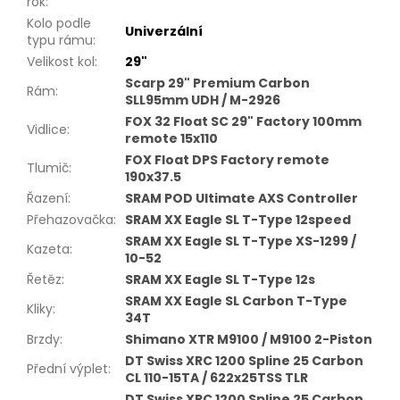
rok
:
Kolo podle
Univerzální
typu rámu
:
Velikost kol
:
29"
Scarp 29" Premium Carbon
Rám
:
SLL95mm UDH / M-2926
FOX 32 Float SC 29" Factory 100mm
Vidlice
:
remote 15x110
FOX Float DPS Factory remote
Tlumič
:
190x37.5
Řazení
:
SRAM POD Ultimate AXS Controller
Přehazovačka
:
SRAM XX Eagle SL T-Type 12speed
SRAM XX Eagle SL T-Type XS-1299 /
Kazeta
:
10-52
Řetěz
:
SRAM XX Eagle SL T-Type 12s
SRAM XX Eagle SL Carbon T-Type
Kliky
:
34T
Brzdy
:
Shimano XTR M9100 / M9100 2-Piston
DT Swiss XRC 1200 Spline 25 Carbon
Přední výplet
:
CL 110-15TA / 622x25TSS TLR
DT Swiss XRC 1200 Spline 25 Carbon