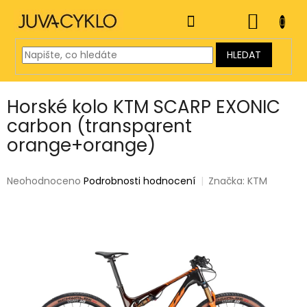
Přejít
na
NÁKUP
obsah
KOŠÍK
HLEDAT
Horské kolo KTM SCARP EXONIC
carbon (transparent
orange+orange)
Průměrné
Neohodnoceno
Podrobnosti hodnocení
Značka:
KTM
hodnocení
produktu
je
0,0
z
5
hvězdiček.