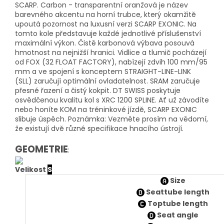
SCARP.
Carbon - transparentní oranžová je název
barevného akcentu na horní trubce, který okamžitě
upoutá pozornost na luxusní verzi SCARP EXONIC.
Na
tomto kole představuje každé jednotlivé příslušenství
maximální výkon.
Čistě karbonová výbava posouvá
hmotnost na nejnižší hranici.
Vidlice a tlumič pocházejí
od FOX (32 FLOAT FACTORY), nabízejí zdvih 100 mm/95
mm a ve spojení s konceptem STRAIGHT-LINE-LINK
(SLL) zaručují optimální ovladatelnost.
SRAM zaručuje
přesné řazení a čistý kokpit.
DT SWISS poskytuje
osvědčenou kvalitu kol s XRC 1200 SPLINE.
Ať už závodíte
nebo honíte KOM na tréninkové jízdě, SCARP EXONIC
slibuje úspěch.
Poznámka: Vezměte prosím na vědomí,
že existují dvě různé specifikace hnacího ústrojí.
GEOMETRIE
:
Velikost
S
Size
Seattube length
Toptube length
Seat angle