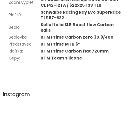
Zadní výplet
:
CL 142-12TA / 622x25TSS TLR
Schwalbe Racing Ray Evo SuperRace
Pláště
:
TLE 57-622
Selle Italia SLR Boost flow Carbon
Sedlo
:
Rails
Sedlovka
:
KTM Prime Carbon zero 30.9/400
Představec
:
KTM Prime MTB 6°
Řidítka
:
KTM Prime Carbon flat 720mm
Gripy
:
KTM Team silicone
Z
á
p
a
Instagram
t
í