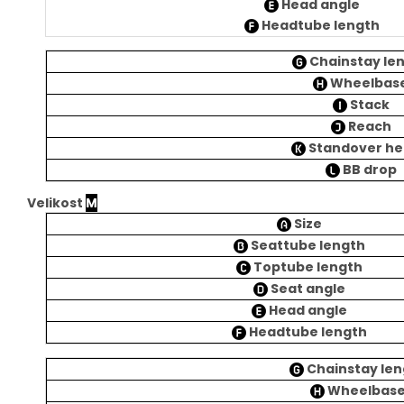
Head angle
Headtube length
Chainstay le
Wheelbas
Stack
Reach
Standover he
BB drop
Velikost
M
Size
Seattube length
Toptube length
Seat angle
Head angle
Headtube length
Chainstay len
Wheelbas