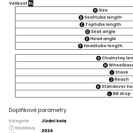
Velikost
XL
Size
Seattube length
Toptube length
Seat angle
Head angle
Headtube length
Chainstay le
Wheelbas
Stack
Reach
Standover he
BB drop
Doplňkové parametry
Kategorie
:
Jízdní kola
?
Modelový
2024