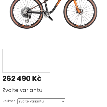
262 490 Kč
Měrná
Zvolte variantu
cena:
Velikost