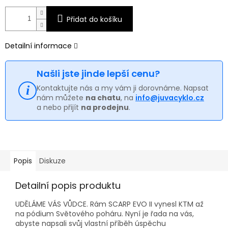
Přidat do košíku
Detailní informace
Našli jste jinde lepší cenu?
Kontaktujte nás a my vám ji dorovnáme. Napsat
nám můžete
na chatu
, na
info@juvacyklo.cz
a nebo přijít
na prodejnu
.
Popis
Diskuze
Detailní popis produktu
UDĚLÁME VÁS VŮDCE.
Rám SCARP EVO II vynesl KTM až
na pódium Světového poháru.
Nyní je řada na vás,
abyste napsali svůj vlastní příběh úspěchu