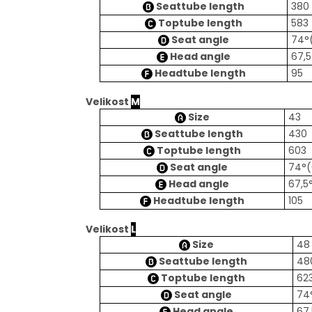
Seattube length
380
Toptube length
583
Seat angle
74°
Head angle
67,5
Headtube length
95
Velikost
M
Size
43
Seattube length
430
Toptube length
603
Seat angle
74°(
Head angle
67,5
Headtube length
105
Velikost
L
Size
48
Seattube length
48
Toptube length
62
Seat angle
74
Head angle
67,