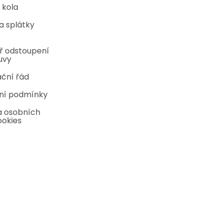
 kola
a splátky
ř odstoupení
uvy
ční řád
ní podmínky
 osobních
ookies