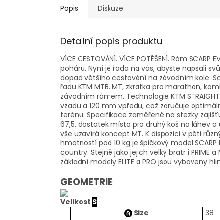
Popis
Diskuze
Detailní popis produktu
VÍCE CESTOVÁNÍ.
VÍCE POTĚŠENÍ.
Rám SCARP EV
poháru.
Nyní je řada na vás, abyste napsali sv
dopad většího cestování na závodním kole.
Sc
řadu KTM MTB.
MT, zkratka pro marathon, kom
závodním rámem.
Technologie KTM STRAIGHT-
vzadu a 120 mm vpředu, což zaručuje optimáln
terénu.
Specifikace zaměřené na stezky zajišť
67,5, dostatek místa pro druhý koš na láhev 
vše uzavírá koncept MT.
K dispozici v pěti rů
hmotností pod 10 kg je špičkový model SCARP
country.
Stejně jako jejich velký bratr i PRIM
základní modely ELITE a PRO jsou vybaveny hl
GEOMETRIE
:
Velikost
S
Size
38