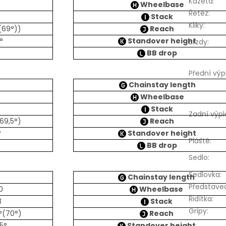
Kazeta
:
Wheelbase
Řetěz
:
Stack
Kliky
:
(69°))
Reach
°
Standover height
Brzdy
:
BB drop
Přední výp
Chainstay length
Wheelbase
Stack
Zadní výpl
69,5°)
Reach
°
Standover height
Pláště
:
BB drop
Sedlo
:
Sedlovka
:
Chainstay length
Představe
0
Wheelbase
Řidítka
:
3
Stack
Gripy
:
°(70°)
Reach
5°
Standover height