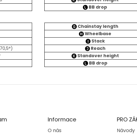
BB drop
Chainstay length
Wheelbase
Stack
70,5°)
Reach
°
Standover height
BB drop
ram
Informace
PRO ZÁ
O nás
Návody