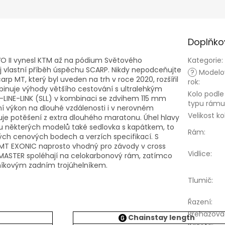
Doplňko
O II vynesl KTM až na pódium Světového
Kategorie
:
ůj vlastní příběh úspěchu SCARP.
Nikdy nepodceňujte
?
Modelo
arp MT, který byl uveden na trh v roce 2020, rozšířil
rok
:
binuje výhody většího cestování s ultralehkým
Kolo podle
LINE-LINK (SLL) v kombinaci se zdvihem 115 mm
typu rámu
í výkon na dlouhé vzdálenosti i v nerovném
Velikost ko
uje potěšení z extra dlouhého maratonu.
Úhel hlavy
a u některých modelů také sedlovka s kapátkem, to
Rám
:
zných cenových bodech a verzích specifikací.
S
 MT EXONIC naprosto vhodný pro závody v cross
Vidlice
:
E a MASTER spoléhají na celokarbonový rám, zatímco
iníkovým zadním trojúhelníkem.
Tlumič
:
Řazení
:
Přehazova
Chainstay length