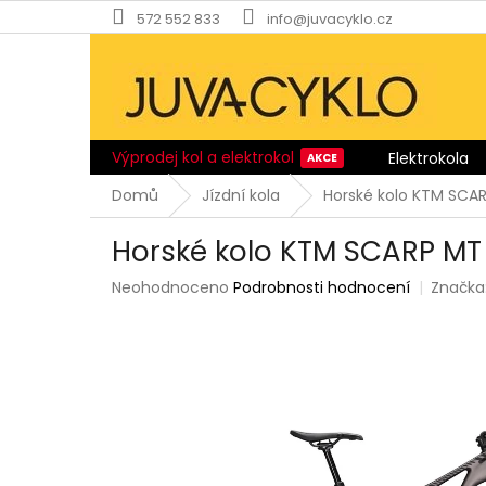
Přejít
572 552 833
info@juvacyklo.cz
na
obsah
Výprodej kol a elektrokol
Elektrokola
Domů
Jízdní kola
Horské kolo KTM SCAR
Horské kolo KTM SCARP MT 
Průměrné
Neohodnoceno
Podrobnosti hodnocení
Značka
hodnocení
produktu
je
0,0
z
5
hvězdiček.