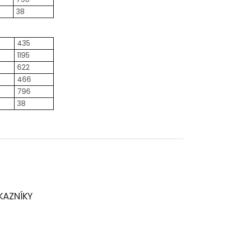
38
435
1195
622
466
796
38
KAZNÍKY