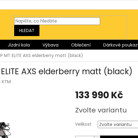
HLEDAT
Jízdní kola
Výbava
Oblečení
Dárkové poukaz
P MT ELITE AXS elderberry matt (black)
ELITE AXS elderberry matt (black)
:
KTM
133 990 Kč
Měrná
Zvolte variantu
cena:
Velikost