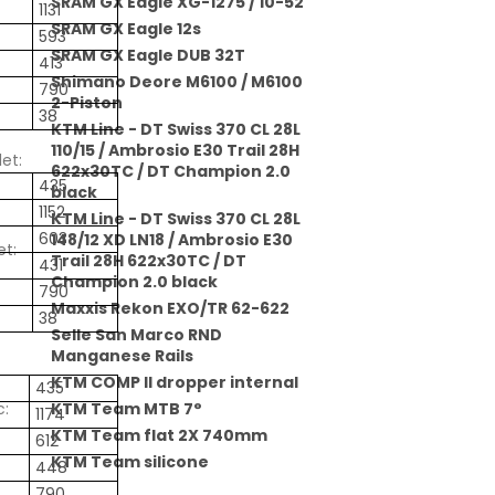
SRAM GX Eagle XG-1275 / 10-52
1131
SRAM GX Eagle 12s
593
SRAM GX Eagle DUB 32T
413
Shimano Deore M6100 / M6100
790
2-Piston
38
KTM Line - DT Swiss 370 CL 28L
110/15 / Ambrosio E30 Trail 28H
let
:
622x30TC / DT Champion 2.0
435
black
1152
KTM Line - DT Swiss 370 CL 28L
603
148/12 XD LN18 / Ambrosio E30
et
:
Trail 28H 622x30TC / DT
431
Champion 2.0 black
790
Maxxis Rekon EXO/TR 62-622
38
Selle San Marco RND
Manganese Rails
KTM COMP II dropper internal
435
c
:
KTM Team MTB 7°
1174
KTM Team flat 2X 740mm
612
KTM Team silicone
448
790