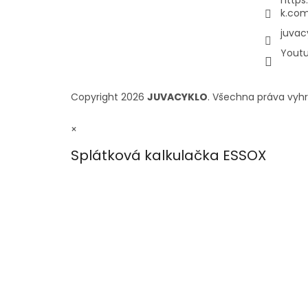
https
k.com
juvac
Yout
Copyright 2026
JUVACYKLO
. Všechna práva vyh
×
Splátková kalkulačka ESSOX