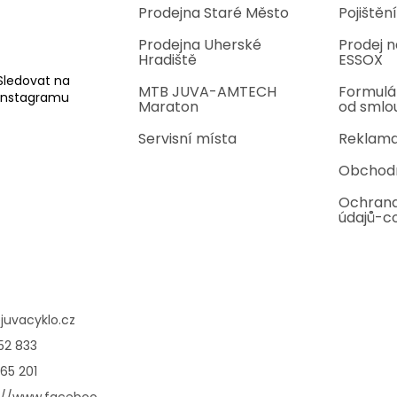
Prodejna Staré Město
Pojištění
Prodejna Uherské
Prodej n
Hradiště
ESSOX
Sledovat na
MTB JUVA-AMTECH
Formulá
Instagramu
Maraton
od smlo
Servisní místa
Reklama
Obchod
Ochrana
údajů-c
@
juvacyklo.cz
52 833
65 201