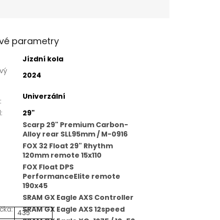
vé parametry
Jízdní kola
vý
2024
Univerzální
:
l
:
29"
Scarp 29" Premium Carbon-
Alloy rear SLL95mm / M-0916
FOX 32 Float 29" Rhythm
120mm remote 15x110
FOX Float DPS
PerformanceElite remote
190x45
SRAM GX Eagle AXS Controller
čka
:
SRAM GX Eagle AXS 12speed
435