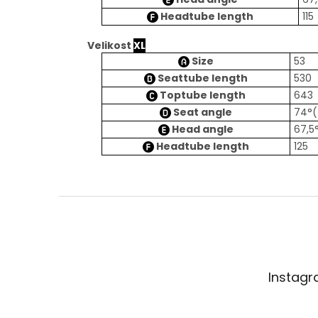
Headtube length
115
Velikost
XL
Size
53
Seattube length
530
Toptube length
643
Seat angle
74°(
Head angle
67,5
Headtube length
125
Z
á
p
a
t
Instag
í