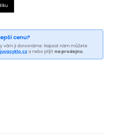
šíku
 lepší cenu?
my vám ji dorovnáme. Napsat nám můžete
juvacyklo.cz
a nebo přijít
na prodejnu
.