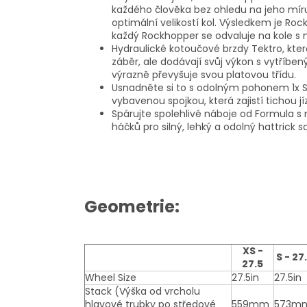
každého člověka bez ohledu na jeho míru
optimální velikostí kol. Výsledkem je Roc
každý Rockhopper se odvaluje na kole s n
Hydraulické kotoučové brzdy Tektro, kter
záběr, ale dodávají svůj výkon s vytříben
výrazně převyšuje svou platovou třídu.
Usnadněte si to s odolným pohonem 1x 
vybavenou spojkou, která zajistí tichou j
Spárujte spolehlivé náboje od Formula s 
háčků pro silný, lehký a odolný hattrick s
Geometrie:
XS -
S - 27
27.5
Wheel Size
27.5in
27.5in
Stack (Výška od vrcholu
hlavové trubky po středové
559mm
573m