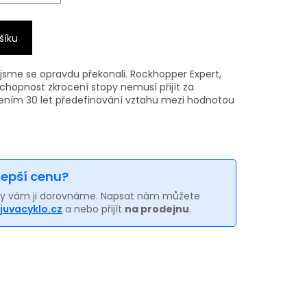
šíku
jsme se opravdu překonali.
Rockhopper Expert,
schopnost zkrocení stopy nemusí přijít za
olením 30 let předefinování vztahu mezi hodnotou
 lepší cenu?
my vám ji dorovnáme. Napsat nám můžete
juvacyklo.cz
a nebo přijít
na prodejnu
.