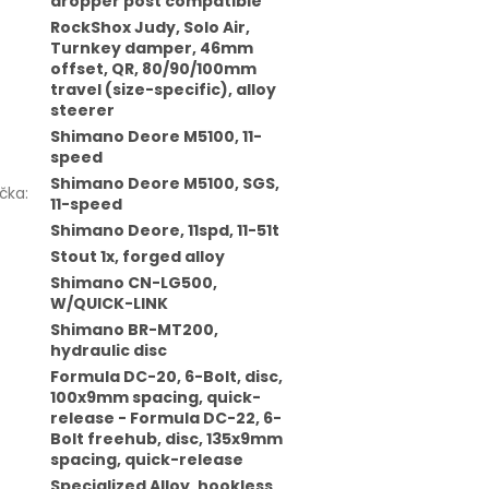
dropper post compatible
RockShox Judy, Solo Air,
Turnkey damper, 46mm
offset, QR, 80/90/100mm
travel (size-specific), alloy
steerer
Shimano Deore M5100, 11-
speed
Shimano Deore M5100, SGS,
čka
:
11-speed
Shimano Deore, 11spd, 11-51t
Stout 1x, forged alloy
Shimano CN-LG500,
W/QUICK-LINK
Shimano BR-MT200,
hydraulic disc
Formula DC-20, 6-Bolt, disc,
100x9mm spacing, quick-
release - Formula DC-22, 6-
Bolt freehub, disc, 135x9mm
spacing, quick-release
Specialized Alloy, hookless,