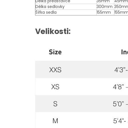
Délka představce
35mm
45mm
Délka sedlovky
300mm
350m
Šířka sedla
155mm
155m
Velikosti: