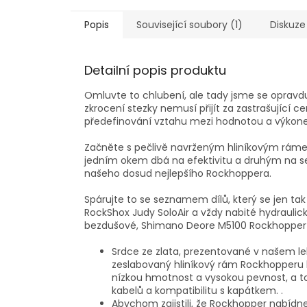
Popis
Související soubory (1)
Diskuze
Detailní popis produktu
Omluvte to chlubení, ale tady jsme se opravd
zkrocení stezky nemusí přijít za zastrašující 
předefinování vztahu mezi hodnotou a výkon
Začněte s pečlivě navrženým hliníkovým ráme
jedním okem dbá na efektivitu a druhým na 
našeho dosud nejlepšího Rockhoppera.
Spárujte to se seznamem dílů, který se jen tak
RockShox Judy SoloAir a vždy nabité hydraul
bezdušové, Shimano Deore M5100 Rockhopper vyb
Srdce ze zlata, prezentované v našem 
zeslabovaný hliníkový rám Rockhopperu h
nízkou hmotnost a vysokou pevnost, a to
kabelů a kompatibilitu s kapátkem. .
Abychom zajistili, že Rockhopper nabídne 