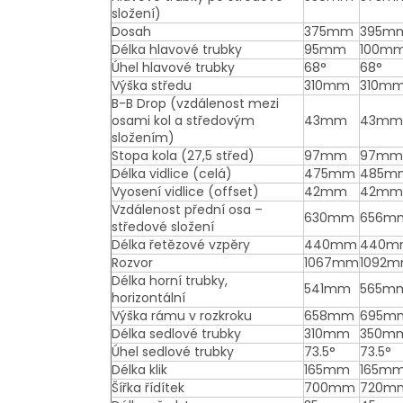
složení)
Dosah
375mm
395m
Délka hlavové trubky
95mm
100m
Úhel hlavové trubky
68°
68°
Výška středu
310mm
310m
B-B Drop (vzdálenost mezi
osami kol a středovým
43mm
43mm
složením)
Stopa kola (27,5 střed)
97mm
97mm
Délka vidlice (celá)
475mm
485m
Vyosení vidlice (offset)
42mm
42mm
Vzdálenost přední osa –
630mm
656m
středové složení
Délka řetězové vzpěry
440mm
440m
Rozvor
1067mm
1092
Délka horní trubky,
541mm
565m
horizontální
Výška rámu v rozkroku
658mm
695m
Délka sedlové trubky
310mm
350m
Úhel sedlové trubky
73.5°
73.5°
Délka klik
165mm
165m
Šířka řídítek
700mm
720m