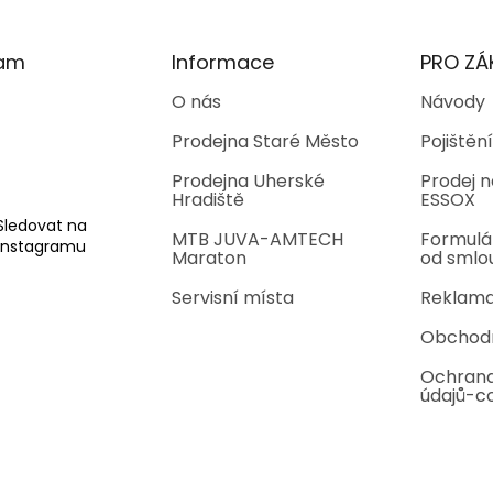
ram
Informace
PRO ZÁ
O nás
Návody
Prodejna Staré Město
Pojištění
Prodejna Uherské
Prodej n
Hradiště
ESSOX
Sledovat na
MTB JUVA-AMTECH
Formulá
Instagramu
Maraton
od smlo
Servisní místa
Reklama
Obchod
Ochrana
údajů-c