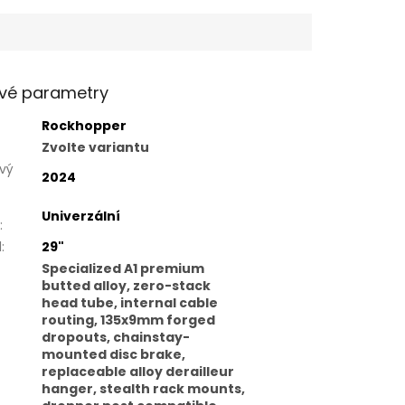
vé parametry
Rockhopper
Zvolte variantu
vý
2024
Univerzální
:
l
:
29"
Specialized A1 premium
butted alloy, zero-stack
head tube, internal cable
routing, 135x9mm forged
dropouts, chainstay-
mounted disc brake,
replaceable alloy derailleur
hanger, stealth rack mounts,