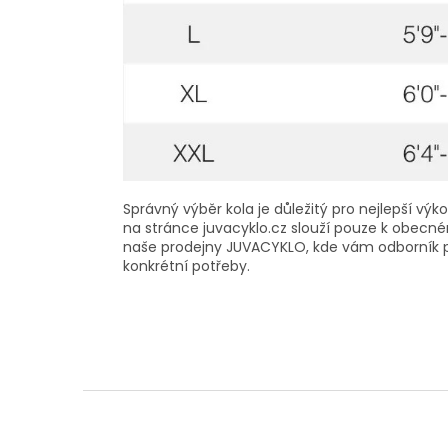
Správný výběr kola je důležitý pro nejlepší vý
na stránce juvacyklo.cz slouží pouze k obecném
naše prodejny JUVACYKLO, kde vám odborník po
konkrétní potřeby.
Z
á
p