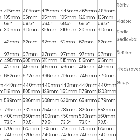
Ráfky
:
m
415mm
405mm
425mm
445mm
465mm
485mm
m
105mm
95mm
95mm
105mm
120mm
135mm
Pláště
:
68°
68.5°
68.5°
68.5°
68.5°
68.5°
m
310mm
310mm
310mm
310mm
310mm
310mm
Sedlo
:
Sedlovka
:
43mm
62mm
62mm
62mm
62mm
62mm
Řidítka
:
97mm
97mm
97mm
97mm
97mm
97mm
m
495mm
505mm
515mm
515mm
515mm
515mm
42mm
46mm
46mm
46mm
46mm
46mm
Představe
m
682mm
672mm
696mm
719mm
745mm
770mm
Gripy
:
m
440mm
440mm
440mm
440mm
440mm
440mm
mm
1118mm
1105mm
1128mm
1152mm
1178mm
1203mm
m
589mm
586mm
608mm
630mm
654mm
679mm
m
735mm
732mm
754mm
781mm
820mm
853mm
m
400mm
360mm
400mm
450mm
500mm
560mm
73.5°
73.5°
73.5°
73.5°
73.5°
73.5°
m
170mm
170mm
170mm
175mm
175mm
175mm
m
740mm
720mm
740mm
740mm
740mm
740mm