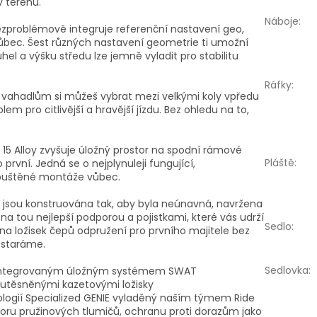
v terénu.
Náboje
:
zproblémově integruje referenční nastavení geo,
o vůbec. Šest různých nastavení geometrie ti umožní
úhel a výšku středu lze jemně vyladit pro stabilitu
Ráfky
:
vahadlům si můžeš vybrat mezi velkými koly vpředu
m pro citlivější a hravější jízdu. Bez ohledu na to,
5 Alloy zvyšuje úložný prostor na spodní rámové
Pláště
:
 první. Jedná se o nejplynuleji fungující,
apuštěné montáže vůbec.
 jsou konstruována tak, aby byla neúnavná, navržena
na tou nejlepší podporou a pojistkami, které vás udrží
Sedlo
:
na ložisek čepů odpružení pro prvního majitele bez
e staráme.
Sedlovka
:
 s integrovaným úložným systémem SWAT
 s utěsněnými kazetovými ložisky
ogií Specialized GENIE vyladěný naším týmem Ride
zoru pružinových tlumičů, ochranu proti dorazům jako