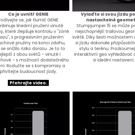
Co je uvnitř GENIE
Vylaďte si svou jízdu 
Podívejte se, jak tlumič GENIE
nastavitelné geomet
binuje lineární pružení vinuté
Stumpjumper 15 se může po
y, které zlepšuje kontrolu v "zóně
nejschopnější trailovou geo
azu", s progresivním pružením
světě. Díky šesti možnostem
chové pružiny na konci zdvihu,
si jízdu dokonale přizpůsob
se snížilo riziko dorazu. Je to to
stylu a terénu. Prozkoume
ejlepší z obou světů - vinuté i
interaktivní geo vyhledávač 
hové - s možností dodatečného
si ideální nastavení.
ění. Rozlučte se s kompromisy a
přivítejte budoucnost jízdy.
Přehrajte video.