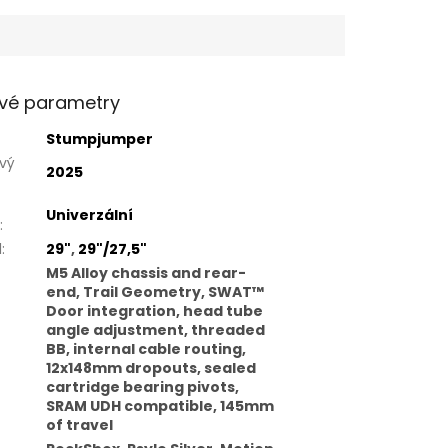
vé parametry
Stumpjumper
vý
2025
Univerzální
:
l
:
29"
,
29"/27,5"
M5 Alloy chassis and rear-
end, Trail Geometry, SWAT™
Door integration, head tube
angle adjustment, threaded
BB, internal cable routing,
12x148mm dropouts, sealed
cartridge bearing pivots,
SRAM UDH compatible, 145mm
of travel