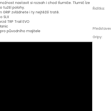
žnost nastavit si rozsah i chod tlumiče. Tlumič lze
 tužší polohy.
Řidítka
:
GRIP zvládnete i ty nejtěžší tratě.
o SLX
brzd TRP Trail EVO
Manic
Představe
 pro původního majitele
Gripy
: