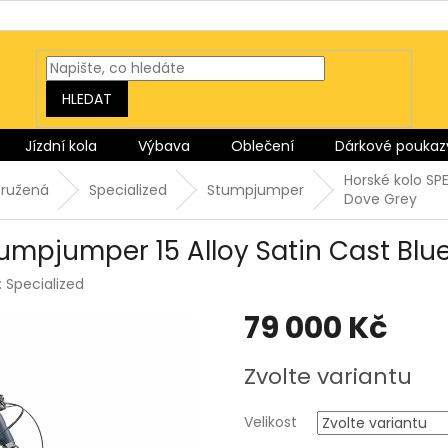
HLEDAT
Jízdní kola
Výbava
Oblečení
Dárkové poukaz
Horské kolo SP
ružená
Specialized
Stumpjumper
Dove Grey
tumpjumper 15 Alloy Satin Cast Blu
:
Specialized
79 000 Kč
Měrná
Zvolte variantu
cena:
Velikost