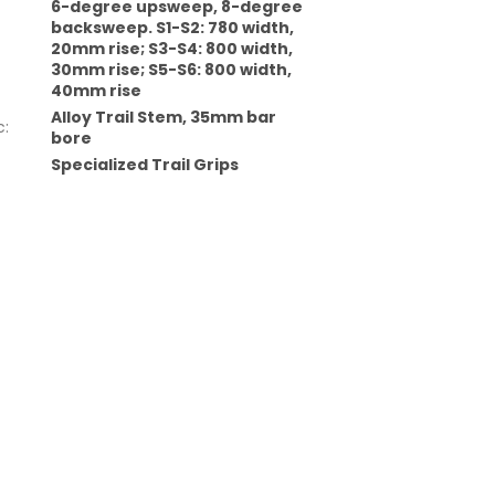
6-degree upsweep, 8-degree
backsweep. S1-S2: 780 width,
20mm rise; S3-S4: 800 width,
30mm rise; S5-S6: 800 width,
40mm rise
Alloy Trail Stem, 35mm bar
c
:
bore
Specialized Trail Grips