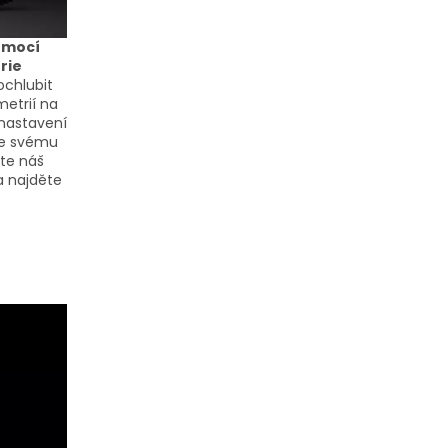
pomocí
rie
chlubit
metrií na
 nastavení
íte svému
jte náš
a najděte