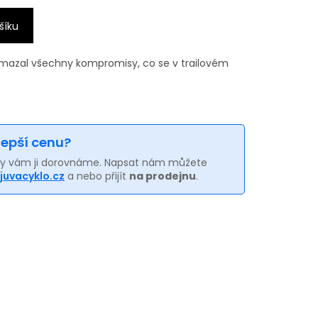
šíku
ymazal všechny kompromisy, co se v trailovém
 lepší cenu?
my vám ji dorovnáme. Napsat nám můžete
juvacyklo.cz
a nebo přijít
na prodejnu
.