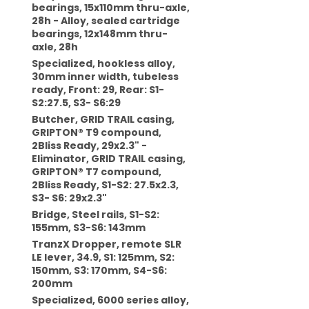
bearings, 15x110mm thru-axle,
28h - Alloy, sealed cartridge
bearings, 12x148mm thru-
axle, 28h
Specialized, hookless alloy,
30mm inner width, tubeless
ready, Front: 29, Rear: S1-
S2:27.5, S3- S6:29
Butcher, GRID TRAIL casing,
GRIPTON® T9 compound,
2Bliss Ready, 29x2.3" -
Eliminator, GRID TRAIL casing,
GRIPTON® T7 compound,
2Bliss Ready, S1-S2: 27.5x2.3,
S3- S6: 29x2.3"
Bridge, Steel rails, S1-S2:
155mm, S3-S6: 143mm
TranzX Dropper, remote SLR
LE lever, 34.9, S1: 125mm, S2:
150mm, S3: 170mm, S4-S6:
200mm
Specialized, 6000 series alloy,