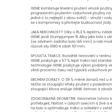
GENIE kombinuje lineární pružení vinuté pružiny
progresivním pružením vzduchové pružiny na k
jedná o to nejlepší z obou světů - vinuté i v
se s kompromisy a přivítejte budoucnost jízdy.
JAKÁ NEROVNOST?: Díky o 16,3 % lepšímu zvládá
GENIE jezdí Stumpjumper 15 Alloy jako kolo s 
(se zdvihem zadního kola 145 mm) a náš mode
rázové síly 1080 N zdvih 101 mm.
SPOUSTA TRAKCE: Rozsáhlé testování v terénu p
GENIE poskytuje o 57 % lepší trakci než stan
technologie GENIE poskytuje výkon podobný vin
větší procento času než typická vzduchová pr
SBOHEM DORAZY: O 39 % méně dorazů než u sta
těžíte ze stoupající křivky pružení v poslední
stoupající křivce snižuje GENIE četnost a závaž
ZDOKONALENÁ GEOMETRIE: Geometrie tohoto kola
potřebuješ, hbitost v úzkých úsecích a živé a e
na kolo a optimalizuje trakci a ovládání v zatá