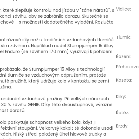
Vidlice
:
, které zlepšuje kontrolu nad jízdou v "zóně nárazů", s
onci zdvihu, aby se zabránilo dorazu. Skutečně se
zduchové - s možností dodatečného vyladění. Rozlučte
Tlumič
:
ní rázové síly než u tradičních vzduchových tlumičů
větším zdvihem. Například model Stumpjumper 15 Alloy
l Enduro (se zdvihem 170 mm) využívají k pohlcení
Řazení
:
Přehazova
rokázalo, že Stumpjumper 15 Alloy s technologií
dardní tlumiče se vzduchovým odpružením, protože
Kazeta
:
uté pružině, který udržuje kolo v kontaktu se zemí
užina.
Kliky
:
ndardní vzduchové pružiny. Při velkých nárazech
ch 30 % zdvihu GENIE. Díky této dvoustupňové, výrazně
nost dorazů.
Řetěz
:
 poskytuje schopnost velkého kola, když ji
Brzdy
:
fektivní stoupání. Velkorysý kokpit tě dokonale usadí
čkách. Nízký střed, položený úhel hlavové trubky a