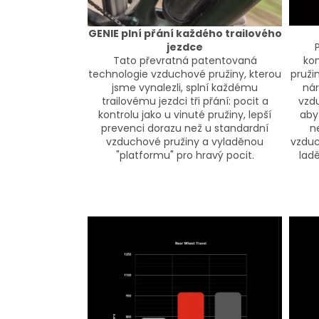
GENIE plní přání každého trailového
jezdce
Tato převratná patentovaná
kom
technologie vzduchové pružiny, kterou
pružin
jsme vynalezli, splní každému
nár
trailovému jezdci tři přání: pocit a
vzdu
kontrolu jako u vinuté pružiny, lepší
aby 
prevenci dorazu než u standardní
n
vzduchové pružiny a vyladěnou
vzduc
"platformu" pro hravý pocit.
lad