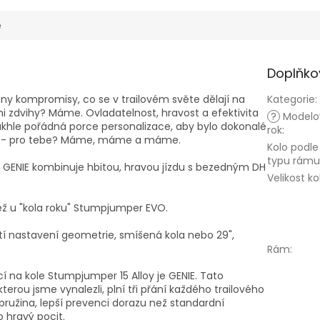
e
Doplňko
ny kompromisy, co se v trailovém světe dělají na
Kategorie
:
mi zdvihy? Máme. Ovladatelnost, hravost a efektivita
?
Modelo
akhle pořádná porce personalizace, aby bylo dokonalé
rok
:
eží - pro tebe? Máme, máme a máme.
Kolo podle
typu rámu
GENIE kombinuje hbitou, hravou jízdu s bezedným DH
Velikost ko
ež u "kola roku" Stumpjumper EVO.
 nastavení geometrie, smíšená kola nebo 29",
Rám
:
cí na kole Stumpjumper 15 Alloy je GENIE. Tato
rou jsme vynalezli, plní tři přání každého trailového
 pružina, lepší prevenci dorazu než standardní
 hravý pocit.