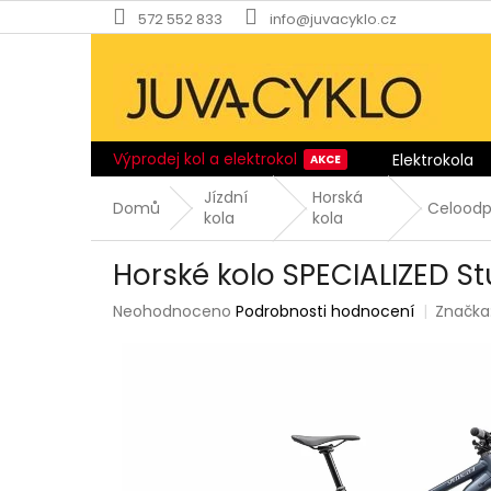
Přejít
572 552 833
info@juvacyklo.cz
na
obsah
Výprodej kol a elektrokol
Elektrokola
Jízdní
Horská
Domů
Celoodp
kola
kola
Horské kolo SPECIALIZED S
Průměrné
Neohodnoceno
Podrobnosti hodnocení
Značka
hodnocení
produktu
je
0,0
z
5
hvězdiček.