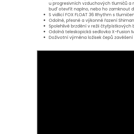
u progresivních vzduchových tlumičů a mo
buď otevřít naplno, nebo ho zamknout do
S vidlicí FOX FLOAT 36 Rhythm s tlumičem 
Odolné, přesné a výkonné řazení Shiman
Spolehlivé brzdění v režii čtyřpístkových 
Odolná teleskopická sedlovka X-Fusion 
Doživotní výměna ložisek čepů zavěšení