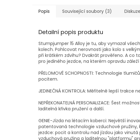
Popis
Související soubory (3)
Diskuz
Detailní popis produktu
Stumpjumper 15 Alloy je tu, aby vymazal všech
kolech. Pohlcovat nerovnosti jako kolo s velký
při krátkém zdvihu? Dvakrát prověřeno. A co t
pro jediného jezdce, na kterém opravdu zál
PŘELOMOVÉ SCHOPNOSTI: Technologie tlumičů 
pocitem.
JEDINEČNÁ KONTROLA: Měřitelně lepší trakce n
NEPŘEKONATELNÁ PERSONALIZACE: Šest možností
laditelná křivka pružení a další.
GENIE-Jízda na létacím koberci: Největší inova
patentovaná technologie vzduchové pružiny, kte
jezdce: pocit a kontrolu nad jízdou jako vinutá
vzduchová pružina a laditelnou "platformu" pro