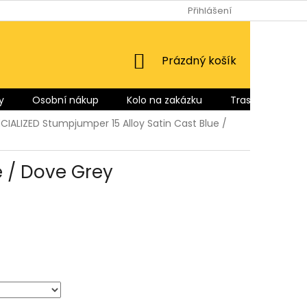
Přihlášení
NÁKUPNÍ
Prázdný košík
KOŠÍK
y
Osobní nákup
Kolo na zakázku
Trasy pro Vás
ECIALIZED Stumpjumper 15 Alloy Satin Cast Blue /
e / Dove Grey