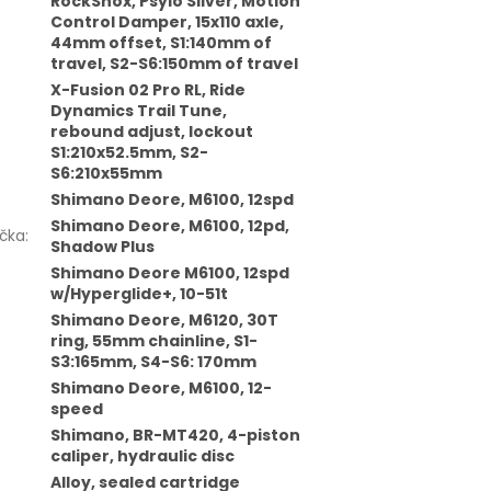
RockShox, Psylo Silver, Motion
Control Damper, 15x110 axle,
44mm offset, S1:140mm of
travel, S2-S6:150mm of travel
X-Fusion 02 Pro RL, Ride
Dynamics Trail Tune,
rebound adjust, lockout
S1:210x52.5mm, S2-
S6:210x55mm
Shimano Deore, M6100, 12spd
Shimano Deore, M6100, 12pd,
čka
:
Shadow Plus
Shimano Deore M6100, 12spd
w/Hyperglide+, 10-51t
Shimano Deore, M6120, 30T
ring, 55mm chainline, S1-
S3:165mm, S4-S6: 170mm
Shimano Deore, M6100, 12-
speed
Shimano, BR-MT420, 4-piston
caliper, hydraulic disc
Alloy, sealed cartridge