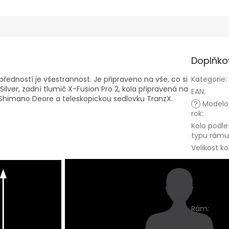
Doplňko
í předností je všestrannost. Je připraveno na vše, co si
Kategorie
:
ilver, zadní tlumič X-Fusion Pro 2, kola připravená na
EAN
:
 Shimano Deore a teleskopickou sedlovku TranzX.
?
Modelo
rok
:
Kolo podle
typu rámu
Velikost ko
Rám
: