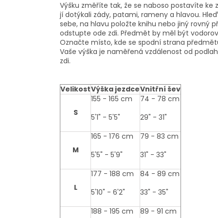
Výšku změříte tak, že se naboso postavíte ke z
jí dotýkali zády, patami, rameny a hlavou. Hle
sebe, na hlavu položte knihu nebo jiný rovný
odstupte ode zdi. Předmět by měl být vodorov
Označte místo, kde se spodní strana předmětu
Vaše výška je naměřená vzdálenost od podlah
zdi.
Velikost
Výška jezdce
Vnitřní šev
155 - 165 cm
74 - 78 cm
S
5'1" - 5'5"
29" - 31"
165 - 176 cm
79 - 83 cm
M
5'5" - 5'9"
31" - 33"
177 - 188 cm
84 - 89 cm
L
5'10" - 6'2"
33" - 35"
188 - 195 cm
89 - 91 cm