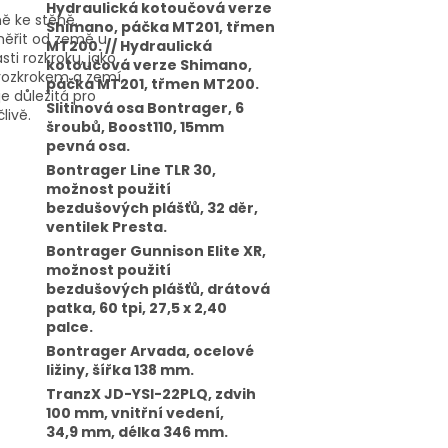
Hydraulická kotoučová verze
ě ke stěně.
Shimano, páčka MT201, třmen
měřit od země u
MT200. // Hydraulická
sti rozkroku, jako
kotoučová verze Shimano,
 rozkrokem a zemí,
páčka MT201, třmen MT200.
je důležitá pro
Slitinová osa Bontrager, 6
livě.
šroubů, Boost110, 15mm
pevná osa.
Bontrager Line TLR 30,
možnost použití
bezdušových plášťů, 32 děr,
ventilek Presta.
Bontrager Gunnison Elite XR,
možnost použití
bezdušových plášťů, drátová
patka, 60 tpi, 27,5 x 2,40
palce.
Bontrager Arvada, ocelové
ližiny, šířka 138 mm.
TranzX JD-YSI-22PLQ, zdvih
100 mm, vnitřní vedení,
34,9 mm, délka 346 mm.