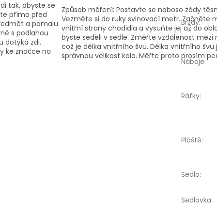
di tak, abyste se
Způsob měření: Postavte se naboso zády těsn
ďte přímo před
Vezměte si do ruky svinovací metr. Začněte 
Brzdy
:
 předmět a pomalu
vnitřní strany chodidla a vysuňte jej až do obla
ně s podlahou.
byste seděli v sedle. Změřte vzdálenost mezi
 dotýká zdi.
což je délka vnitřního švu. Délka vnitřního švu 
y ke značce na
správnou velikost kola. Měřte proto prosím peč
Náboje
:
Ráfky
:
Pláště
:
Sedlo
:
Sedlovka
: