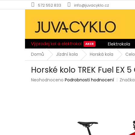
Přejít
572 552 833
info@juvacyklo.cz
na
obsah
Výprodej kol a elektrokol
Elektrokola
Domů
Jízdní kola
Horská kola
Cel
Horské kolo TREK Fuel EX 
Průměrné
Neohodnoceno
Podrobnosti hodnocení
Značka
hodnocení
produktu
je
0,0
z
5
hvězdiček.