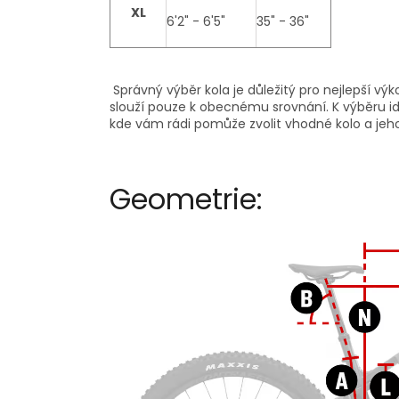
XL
6'2" - 6'5"
35" - 36"
Správný výběr kola je důležitý pro nejlepší vý
slouží pouze k obecnému srovnání. K výběru id
kde vám rádi pomůže zvolit vhodné kolo a jeho
Geometrie: