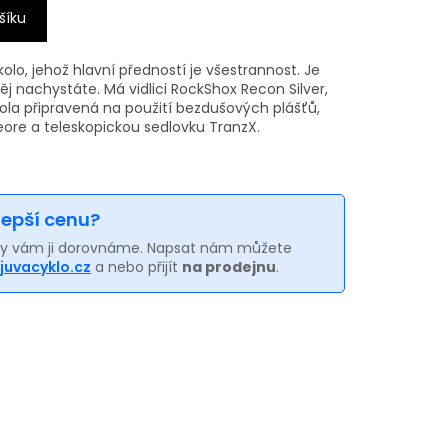
šíku
 kolo, jehož hlavní předností je všestrannost. Je
něj nachystáte. Má vidlici RockShox Recon Silver,
kola připravená na použití bezdušových plášťů,
ore a teleskopickou sedlovku TranzX.
 lepší cenu?
my vám ji dorovnáme. Napsat nám můžete
juvacyklo.cz
a nebo přijít
na prodejnu
.