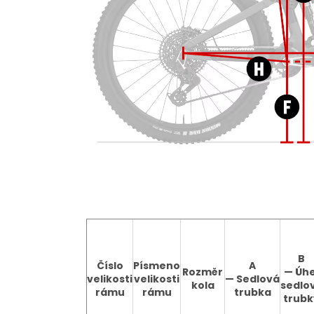
B
Číslo
Písmeno
A
Rozměr
—
Úhe
velikosti
velikosti
—
Sedlová
kola
sedlo
rámu
rámu
trubka
trubk