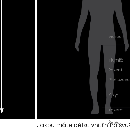
Vidlice
:
Tlumič
:
Řazení
:
Přehazova
Kliky
:
Kazeta
:
Řetěz
:
Jakou máte délku vnitřního švu