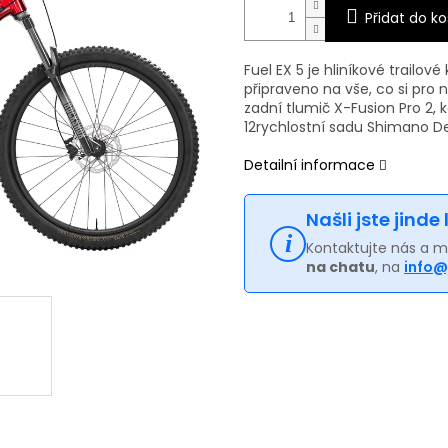
Přidat do ko
Fuel EX 5 je hliníkové trailové
připraveno na vše, co si pro 
zadní tlumič X-Fusion Pro 2, 
12rychlostní sadu Shimano De
Detailní informace
Našli jste jinde
Kontaktujte nás a 
na chatu
, na
info@