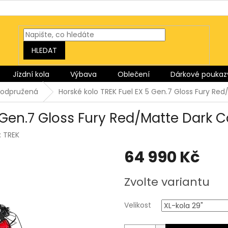
HLEDAT
Jízdní kola
Výbava
Oblečení
Dárkové poukaz
oodpružená
Horské kolo TREK Fuel EX 5 Gen.7 Gloss Fury Re
5 Gen.7 Gloss Fury Red/Matte Dark 
:
TREK
64 990 Kč
Měrná
Zvolte variantu
cena:
Velikost