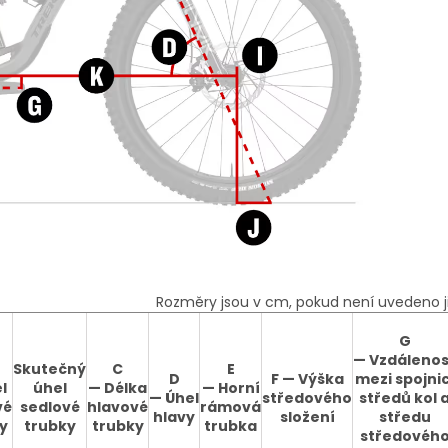
Rozměry jsou v cm, pokud není uvedeno j
G
—
Vzdálenos
Skutečný
C
E
D
F —
Výška
mezi spojnic
l
úhel
—
Délka
—
Horní
—
Úhel
středového
středů kol 
vé
sedlové
hlavové
rámová
hlavy
složení
středu
y
trubky
trubky
trubka
středovéh