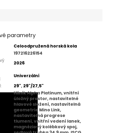
vé parametry
Celoodpružená horská kola
197216226154
vý
2026
Univerzální
:
l
:
29"
,
29"/27,5"
Hliník Alpha Platinum, vnitřní
úložný prostor, nastavitelné
hlavové složení, nastavitelná
geometrie Mino Link,
nastavitelná progrese
tlumení, vnitřní vedení lanek,
magnéziový kolébkový spoj,
sedlová trubka 34,9 mm, ISCG