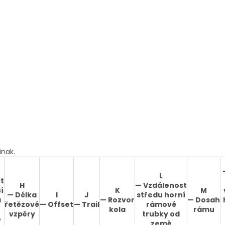
inak.
L
t
H
—
Vzdálenost
í
K
M
—
Délka
I
J
středu horní
a
—
Rozvor
—
Dosah
řetězové
—
Offset
—
Trail
rámové
kola
rámu
vzpěry
trubky od
o
země