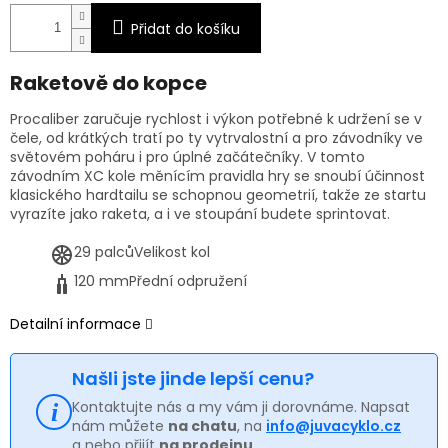
Přidat do košíku
Raketově do kopce
Procaliber zaručuje rychlost i výkon potřebné k udržení se v
čele, od krátkých tratí po ty vytrvalostní a pro závodníky ve
světovém poháru i pro úplné začátečníky. V tomto
závodním XC kole měnícím pravidla hry se snoubí účinnost
klasického hardtailu se schopnou geometrií, takže ze startu
vyrazíte jako raketa, a i ve stoupání budete sprintovat.
29 palců
Velikost kol
120 mm
Přední odpružení
Detailní informace
Našli jste jinde lepší cenu?
Kontaktujte nás a my vám ji dorovnáme. Napsat
nám můžete
na chatu
, na
info@juvacyklo.cz
a nebo přijít
na prodejnu
.