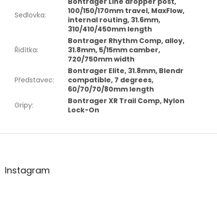
Bontrager Line dropper post,
100/150/170mm travel, MaxFlow,
Sedlovka
:
internal routing, 31.6mm,
310/410/450mm length
Bontrager Rhythm Comp, alloy,
Řidítka
:
31.8mm, 5/15mm camber,
720/750mm width
Bontrager Elite, 31.8mm, Blendr
Představec
:
compatible, 7 degrees,
60/70/70/80mm length
Bontrager XR Trail Comp, Nylon
Gripy
:
Lock-On
Z
á
p
a
Instagram
t
í