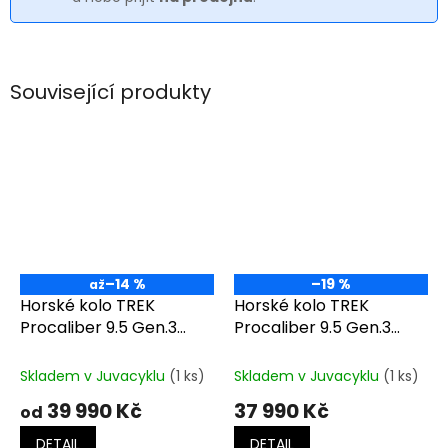
Související produkty
–14 %
–19 %
až
Horské kolo TREK
Horské kolo TREK
Procaliber 9.5 Gen.3
Procaliber 9.5 Gen.3
Matte Keswick
Purple Flip/Hex Blue
Green/Mercury
Skladem v Juvacyklu
(1 ks)
Skladem v Juvacyklu
(1 ks)
39 990 Kč
37 990 Kč
od
DETAIL
DETAIL