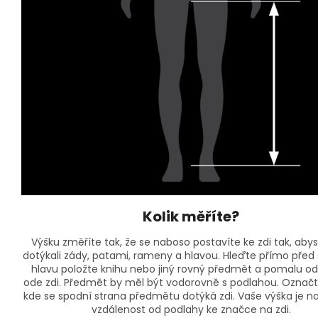
Kolik měříte?
Výšku změříte tak, že se naboso postavíte ke zdi tak, abyst
dotýkali zády, patami, rameny a hlavou. Hleďte přímo před
hlavu položte knihu nebo jiný rovný předmět a pomalu o
ode zdi. Předmět by měl být vodorovně s podlahou. Označt
kde se spodní strana předmětu dotýká zdi. Vaše výška je 
vzdálenost od podlahy ke značce na zdi.