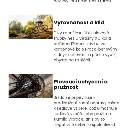
bez zvýšení hmotnosti rámu.
Vyrovnanost a klid
Díky menšímu úhlu hlavové
trubky než u většiny XC kol a
delšímu 120mm zdvihu vás
karbonové kolo Procaliber svým
klidným chováním přímo vybízí,
abyste na to šlápli.
Plovoucí uchycení a
pružnost
Brzda se připevňuje k
prodloužení zadní nápravy místo
k sedlové vzpěře, což umožňuje
sedlové vzpěře, aby pružila a
tlumila vibrace, aniž by to
negativně ovlivnilo spolehlivost