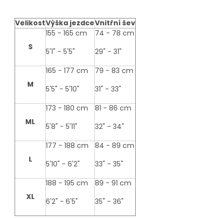
Velikost
Výška jezdce
Vnitřní šev
size-
155 - 165 cm
74 - 78 cm
table
S
5'1" - 5'5"
29" - 31"
165 - 177 cm
79 - 83 cm
M
5'5" - 5'10"
31" - 33"
173 - 180 cm
81 - 86 cm
ML
5'8" - 5'11"
32" - 34"
177 - 188 cm
84 - 89 cm
L
5'10" - 6'2"
33" - 35"
188 - 195 cm
89 - 91 cm
XL
6'2" - 6'5"
35" - 36"