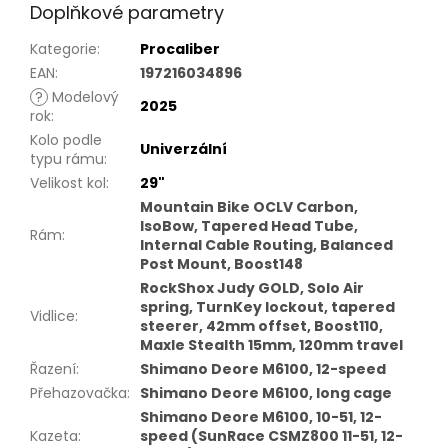
Doplňkové parametry
Kategorie
:
Procaliber
EAN
:
197216034896
?
Modelový
2025
rok
:
Kolo podle
Univerzální
typu rámu
:
Velikost kol
:
29"
Mountain Bike OCLV Carbon,
IsoBow, Tapered Head Tube,
Rám
:
Internal Cable Routing, Balanced
Post Mount, Boost148
RockShox Judy GOLD, Solo Air
spring, TurnKey lockout, tapered
Vidlice
:
steerer, 42mm offset, Boost110,
Maxle Stealth 15mm, 120mm travel
Řazení
:
Shimano Deore M6100, 12-speed
Přehazovačka
:
Shimano Deore M6100, long cage
Shimano Deore M6100, 10-51, 12-
Kazeta
:
speed (SunRace CSMZ800 11-51, 12-