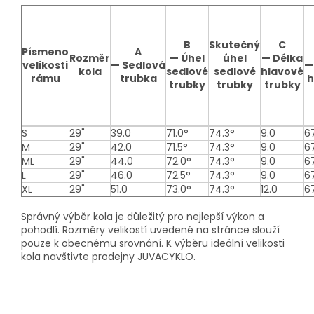
B
Skutečný
C
Písmeno
A
Rozměr
—
Úhel
úhel
—
Délka
velikosti
—
Sedlová
—
kola
sedlové
sedlové
hlavové
rámu
trubka
h
trubky
trubky
trubky
Sizing
S
29"
39.0
71.0°
74.3°
9.0
6
table
M
29"
42.0
71.5°
74.3°
9.0
6
ML
29"
44.0
72.0°
74.3°
9.0
6
L
29"
46.0
72.5°
74.3°
9.0
6
XL
29"
51.0
73.0°
74.3°
12.0
6
Správný výběr kola je důležitý pro nejlepší výkon a
pohodlí. Rozměry velikostí uvedené na stránce slouží
pouze k obecnému srovnání. K výběru ideální velikosti
kola navštivte prodejny JUVACYKLO.