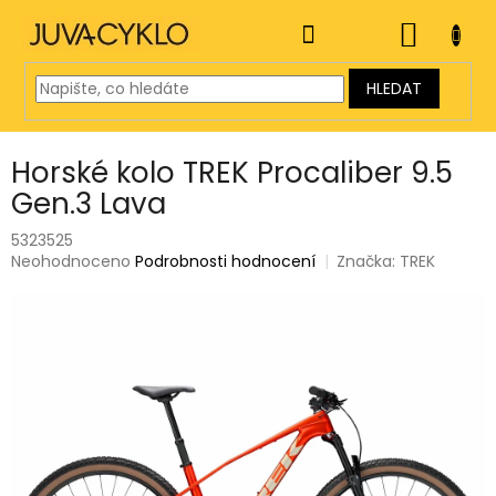
Přejít
na
NÁKUP
obsah
KOŠÍK
HLEDAT
Horské kolo TREK Procaliber 9.5
Gen.3 Lava
5323525
Průměrné
Neohodnoceno
Podrobnosti hodnocení
Značka:
TREK
hodnocení
produktu
je
0,0
z
5
hvězdiček.