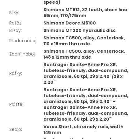
speed)
Shimano MT512, 32 teeth, chain line
Kliky
:
55mm, 170/175mm
Řetěz
:
Shimano Deore M6100
Brzdy
:
Shimano MT200 hydraulic disc
Shimano TC500, alloy, Centerlock,
Přední náboj
:
110 x 15mm thru axle
Shimano TC500, alloy, Centerlock,
Zadní náboj
:
148 x 12mm thru axle
Bontrager Sainte-Anne Pro XR,
tubeless-friendly, dual-compound,
Ráfky
:
aramid sole, 60 tpi, 29 x 2.40"/29 x
2.20"
Bontrager Sainte-Anne Pro XR,
tubeless-friendly, dual-compound,
aramid sole, 60 tpi, 29 x 2.40" -
Pláště
:
Bontrager Sainte-Anne Pro XR,
tubeless-friendly, dual-compound,
aramid sole, 60 tpi, 29 x 2.20"
Verse Short, chromoly rails, width
Sedlo
:
145 mm