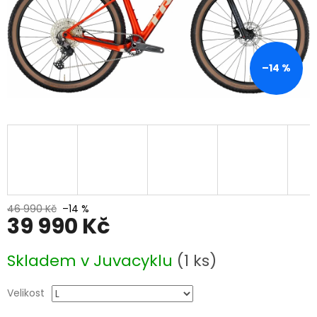
–14 %
46 990 Kč
–14 %
39 990 Kč
Měrná
Skladem v Juvacyklu
(1 ks)
cena:
Velikost