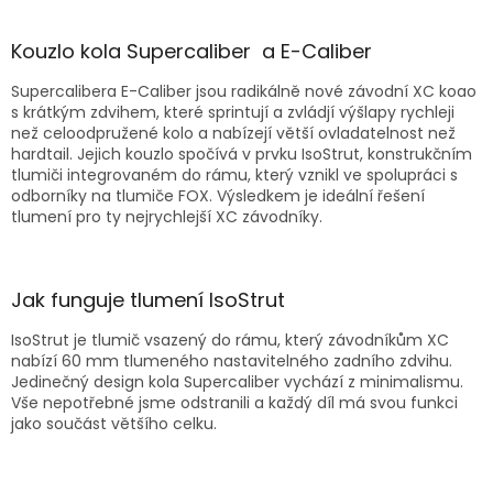
Kouzlo kola Supercaliber a E-Caliber
Supercalibera E-Caliber jsou radikálně nové závodní XC koao
s krátkým zdvihem, které sprintují a zvládjí výšlapy rychleji
než celoodpružené kolo a nabízejí větší ovladatelnost než
hardtail. Jejich kouzlo spočívá v prvku IsoStrut, konstrukčním
tlumiči integrovaném do rámu, který vznikl ve spolupráci s
odborníky na tlumiče FOX. Výsledkem je ideální řešení
tlumení pro ty nejrychlejší XC závodníky.
Jak funguje tlumení IsoStrut
IsoStrut je tlumič vsazený do rámu, který závodníkům XC
nabízí 60 mm tlumeného nastavitelného zadního zdvihu.
Jedinečný design kola Supercaliber vychází z minimalismu.
Vše nepotřebné jsme odstranili a každý díl má svou funkci
jako součást většího celku.