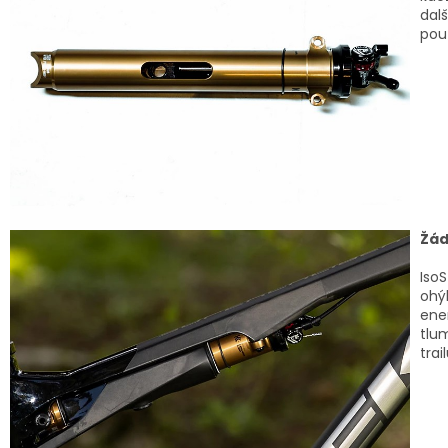
dalš
pou
Žád
IsoS
ohý
ene
tlu
trail