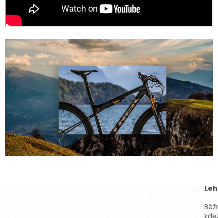
Leh
Běž
kde