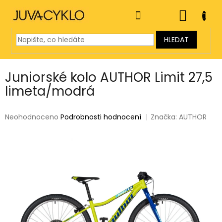
Přejít
na
NÁKUP
obsah
KOŠÍK
HLEDAT
Juniorské kolo AUTHOR Limit 27,5
limeta/modrá
Průměrné
Neohodnoceno
Podrobnosti hodnocení
Značka:
AUTHOR
hodnocení
produktu
je
0,0
z
5
hvězdiček.