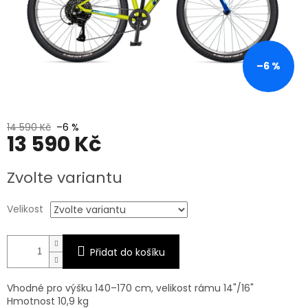
–6 %
14 590 Kč
–6 %
13 590 Kč
Měrná
Zvolte variantu
cena:
Velikost
Přidat do košíku
Vhodné pro výšku 140–170 cm, velikost rámu 14"/16"
Hmotnost 10,9 kg