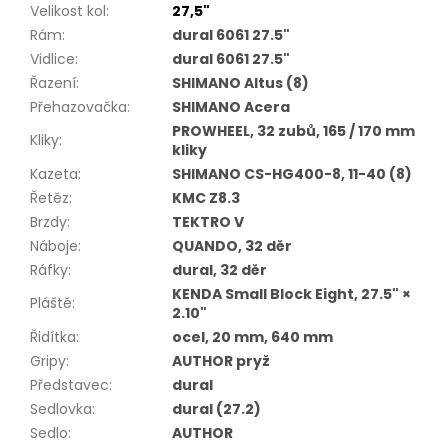
Velikost kol
:
27,5"
Rám
:
dural 6061 27.5"
Vidlice
:
dural 6061 27.5"
Řazení
:
SHIMANO Altus (8)
Přehazovačka
:
SHIMANO Acera
PROWHEEL, 32 zubů, 165 / 170 mm
Kliky
:
kliky
Kazeta
:
SHIMANO CS-HG400-8, 11-40 (8)
Řetěz
:
KMC Z8.3
Brzdy
:
TEKTRO V
Náboje
:
QUANDO, 32 děr
Ráfky
:
dural, 32 děr
KENDA Small Block Eight, 27.5" ×
Pláště
:
2.10"
Řidítka
:
ocel, 20 mm, 640 mm
Gripy
:
AUTHOR pryž
Představec
:
dural
Sedlovka
:
dural (27.2)
Sedlo
:
AUTHOR