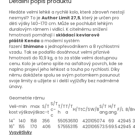
Detailní popis produktu
Hledáte velmi lehké a rychlé kolo, které zároveň nestojí
nesmysl? To je
Author Limit 27,5
, který je určen pro
děti výšky 140–170 cm. Může se pochlubit lehkým
duralovým rámem i vidlicí. K citelnému snížení
hmotnosti pomáhají i
skládací kevlarové
pláště Kenda
a moderní systém
řazení
Shimano
s jednopřevodníkem a 8 rychlostmi
vzadu. Tak se podařilo dosáhnout velmi příznivé
hmotnosti do 10,9 kg, a to za stále velmi dostupnou
cenu. Kolo je určeno spíše na asfaltový povrch, kde se
naplno projeví jeho lehkost a touha po rychlosti. Díky
němu dokážete spolu se svým potomkem posunout
svoje limity a užijete si i delší vyjížďky bez nadměrné
únavy.
Geometrie rámu
S/T
Veli-
min
max
S/T
T/T
T/T
S/T
H/T
c-
H/Tt
C/S
W/B
F/L
B/B
kost
výška
výška
c-t
h
a
ang.
ang.
c
14"
140
158
356
550
536
110
420
1050
74
69
429
45
16"
155
170
406
575
553
115
420
1065
73.5
69.5
429
45
4
Vysvětlivky