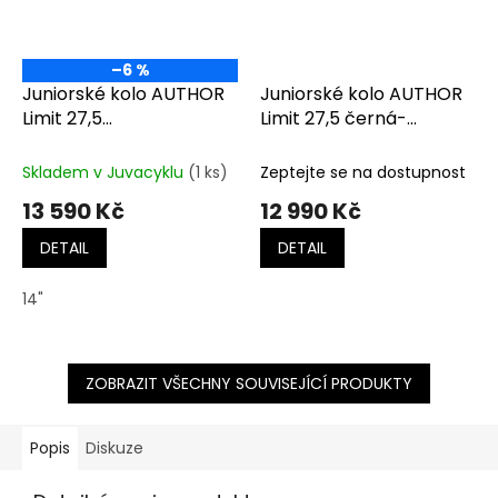
–6 %
Juniorské kolo AUTHOR
Juniorské kolo AUTHOR
Limit 27,5
Limit 27,5 černá-
stříbrná/zelená
oranžová
Skladem v Juvacyklu
(1 ks)
Zeptejte se na dostupnost
13 590 Kč
12 990 Kč
DETAIL
DETAIL
14"
ZOBRAZIT VŠECHNY SOUVISEJÍCÍ PRODUKTY
Popis
Diskuze