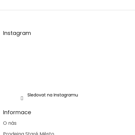
Z
á
p
a
Instagram
t
í
Sledovat na Instagramu
Informace
O nás
Prodejna Staré Město